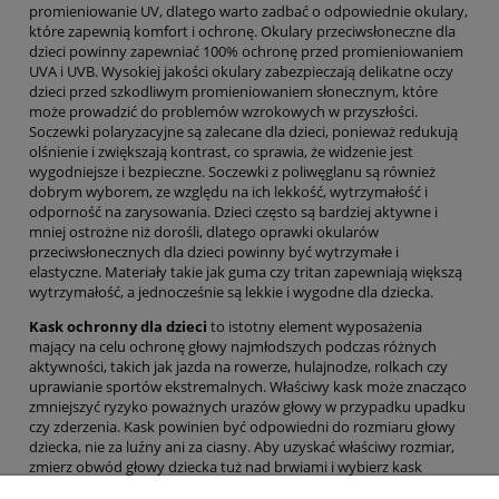
promieniowanie UV, dlatego warto zadbać o odpowiednie okulary,
które zapewnią komfort i ochronę. Okulary przeciwsłoneczne dla
dzieci powinny zapewniać 100% ochronę przed promieniowaniem
UVA i UVB. Wysokiej jakości okulary zabezpieczają delikatne oczy
dzieci przed szkodliwym promieniowaniem słonecznym, które
może prowadzić do problemów wzrokowych w przyszłości.
Soczewki polaryzacyjne są zalecane dla dzieci, ponieważ redukują
olśnienie i zwiększają kontrast, co sprawia, że widzenie jest
wygodniejsze i bezpieczne. Soczewki z poliwęglanu są również
dobrym wyborem, ze względu na ich lekkość, wytrzymałość i
odporność na zarysowania. Dzieci często są bardziej aktywne i
mniej ostrożne niż dorośli, dlatego oprawki okularów
przeciwsłonecznych dla dzieci powinny być wytrzymałe i
elastyczne. Materiały takie jak guma czy tritan zapewniają większą
wytrzymałość, a jednocześnie są lekkie i wygodne dla dziecka.
Kask ochronny dla dzieci
to istotny element wyposażenia
mający na celu ochronę głowy najmłodszych podczas różnych
aktywności, takich jak jazda na rowerze, hulajnodze, rolkach czy
uprawianie sportów ekstremalnych. Właściwy kask może znacząco
zmniejszyć ryzyko poważnych urazów głowy w przypadku upadku
czy zderzenia. Kask powinien być odpowiedni do rozmiaru głowy
dziecka, nie za luźny ani za ciasny. Aby uzyskać właściwy rozmiar,
zmierz obwód głowy dziecka tuż nad brwiami i wybierz kask
zgodnie z tabelą rozmiarów producenta. Kask powinien być