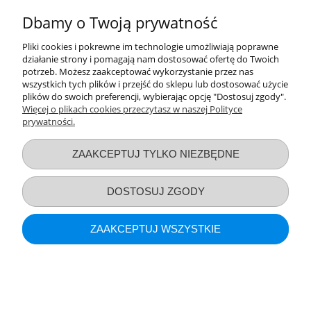
POKAŻ PEŁNĄ WERSJĘ STRONY
Dbamy o Twoją prywatność
Sklep internetowy Shoper.pl
Pliki cookies i pokrewne im technologie umożliwiają poprawne
działanie strony i pomagają nam dostosować ofertę do Twoich
potrzeb. Możesz zaakceptować wykorzystanie przez nas
wszystkich tych plików i przejść do sklepu lub dostosować użycie
plików do swoich preferencji, wybierając opcję "Dostosuj zgody".
Więcej o plikach cookies przeczytasz w naszej Polityce
prywatności.
ZAAKCEPTUJ TYLKO NIEZBĘDNE
DOSTOSUJ ZGODY
ZAAKCEPTUJ WSZYSTKIE