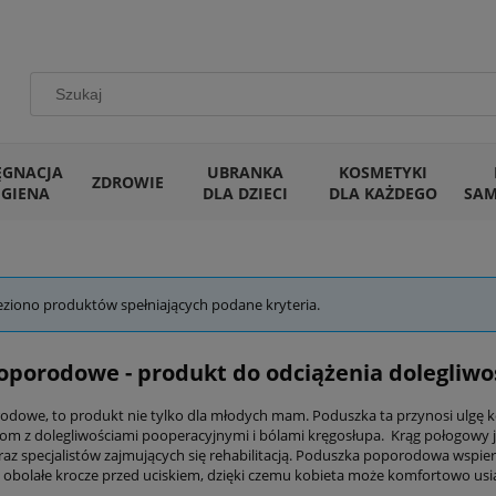
ĘGNACJA
UBRANKA
KOSMETYKI
ZDROWIE
IGIENA
DLA DZIECI
DLA KAŻDEGO
SA
e
eziono produktów spełniających podane kryteria.
oporodowe - produkt do odciążenia dolegliwo
dowe, to produkt nie tylko dla młodych mam. Poduszka ta przynosi ulgę kobi
om z dolegliwościami pooperacyjnymi i bólami kręgosłupa. Krąg połogowy 
raz specjalistów zajmujących się rehabilitacją. Poduszka poporodowa wspier
 obolałe krocze przed uciskiem, dzięki czemu kobieta może komfortowo usią