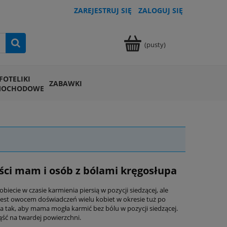
ZAREJESTRUJ SIĘ
ZALOGUJ SIĘ
(pusty)
FOTELIKI
ZABAWKI
MOCHODOWE
ści mam i osób z bólami kręgosłupa
ecie w czasie karmienia piersią w pozycji siedzącej, ale
jest owocem doświadczeń wielu kobiet w okresie tuż po
a tak, aby mama mogła karmić bez bólu w pozycji siedzącej.
ść na twardej powierzchni.