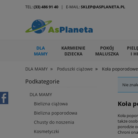
TEL:
(33) 486 91 40
| E-MAIL:
SKLEP@ASPLANETA.PL
DLA
KARMIENIE
POKÓJ
PIEL
MAMY
DZIECKA
MALUSZKA
I H
»
»
DLA MAMY
Poduszki ciążowe
Koła poporodow
ARTYKUŁY DLA ZWIERZĄT
Podkategorie
Nie znal
DLA MAMY
Koła p
Bielizna ciążowa
Bielizna poporodowa
Koła poporo
także osob
Chusty do noszenia
porodzie o
Kosmetyczki
Chroni ona