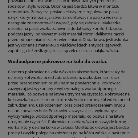
pozwala na dostosowanie jej do indywidualnych preferencji
rodziców i stylu wózka. Osłonka jest bardzo łatwa w montażu i
demontażu. Zazwyczaj posiada elastyczne, regulowane paski,
dzięki którym można ją łatwo zamontować na pałąku wózka, a
następnie zdemontować i wyprać, gdy się zabrudzi. Makaszka
osłonka na pałąk wózka zapewnia dodatkowy komfort dziecku
podczas jazdy, ponieważ miękki materiał chroni delikatne rączki
przed odparzeniami i zaczerwienieniami. Dodatkowo, jeśli osłonka
jest wykonana z materiału o właściwościach antypoślizgowych,
zapobiega też ześlizgnięciu się rączek dziecka z pałąka wózka.
Wodoodporne pokrowce na koła do wózka.
Caretero pokrowiec na koła wózka to akcesorium, które służy do
ochrony kół wózka przed zabrudzeniem, uszkodzeniami oraz
przed przenoszeniem brudu na inne powierzchnie. Pokrowiec
zazwyczaj jest wykonany z wytrzymałego, wodoodpornego
materiału, co pozwala na łatwe utrzymanie czystości. Pokrowiec na
koła wózka to akcesorium, które służy do ochrony kół wózka przed
zabrudzeniem, uszkodzeniami oraz przed przenoszeniem brudu
na inne powierzchnie. Pokrowiec zazwyczaj jest wykonany z
wytrzymałego, wodoodpornego materiału, co pozwala na łatwe
utrzymanie czystości. Pokrowiec na koła wózka ma zwykle formę
worka, który osłania kółka w całości. Montaż pokrowca jest bardzo
prosty i zwykle polega na założeniu go na kółka wózka, a następnie