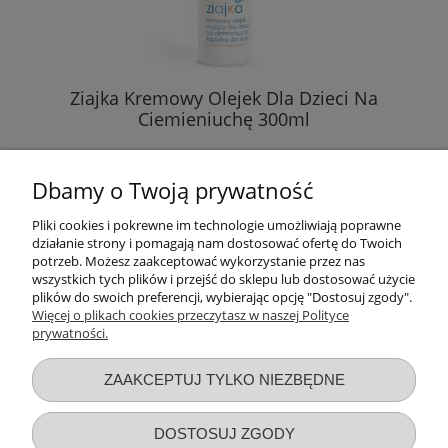
Ziajka Kremowy Olejek Dla Dzieci Na
Ciemieniuchę 300ml
11,89 zł
Dbamy o Twoją prywatność
( 1 l = 39,63 zł )
Pliki cookies i pokrewne im technologie umożliwiają poprawne
działanie strony i pomagają nam dostosować ofertę do Twoich
DO KOSZYKA
potrzeb. Możesz zaakceptować wykorzystanie przez nas
wszystkich tych plików i przejść do sklepu lub dostosować użycie
plików do swoich preferencji, wybierając opcję "Dostosuj zgody".
Więcej o plikach cookies przeczytasz w naszej Polityce
prywatności.
Przydatne linki
ZAAKCEPTUJ TYLKO NIEZBĘDNE
Warunki zakupów
DOSTOSUJ ZGODY
Moje konto