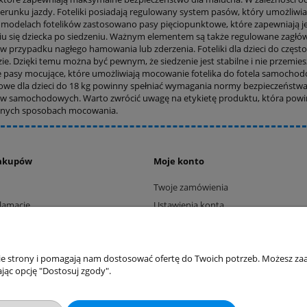
ierunku jazdy. Foteliki posiadają regulowany system pasów, który umożliwi
 modelach fotelików zastosowano pasy pięciopunktowe, które zapewniają je
u się dziecka po siedzeniu. Ważnym elementem są także regulowane zagłówki
 w przypadku nagłego hamowania lub zderzenia. Foteliki dla dzieci do częs
e. Dzięki temu można być pewnym, że siedzenie jest stabilne i nie przemies
pasy mocujące, które umożliwiają mocowanie fotelika do fotela samochodow
e dla dzieci do 18 kg powinny spełniać wymagania normy bezpieczeństwa E
ków samochodowych. Warto zwrócić uwagę na etykietę produktu, która powin
lnych sposobach mocowania.
akupów
Moje konto
Twoje zamówienia
klamacje
Ustawienia konta
ywatności
Przechowalnia
ości
ty dostawy
nie strony i pomagają nam dostosować ofertę do Twoich potrzeb. Możesz zaa
jąc opcję "Dostosuj zgody".
Sklep internetowy Shoper.pl