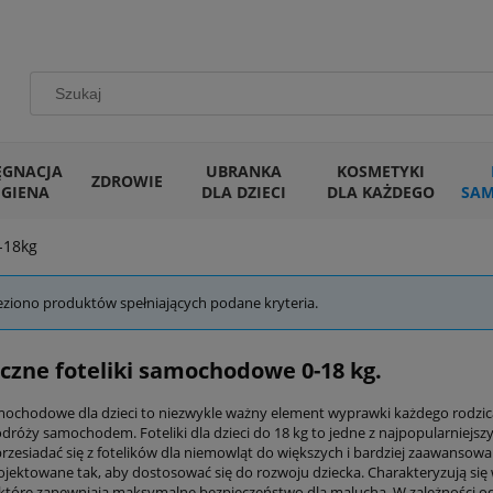
ĘGNACJA
UBRANKA
KOSMETYKI
ZDROWIE
IGIENA
DLA DZIECI
DLA KAŻDEGO
SA
-18kg
eziono produktów spełniających podane kryteria.
czne foteliki samochodowe 0-18 kg.
amochodowe dla dzieci to niezwykle ważny element wyprawki każdego rodzic
dróży samochodem. Foteliki dla dzieci do 18 kg to jedne z najpopularniejsz
rzesiadać się z fotelików dla niemowląt do większych i bardziej zaawansowa
rojektowane tak, aby dostosować się do rozwoju dziecka. Charakteryzują si
 które zapewniają maksymalne bezpieczeństwo dla malucha. W zależności o