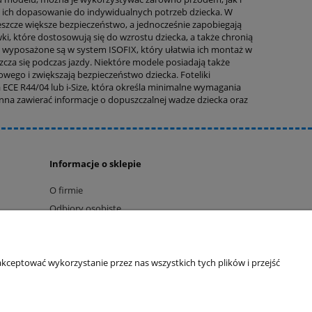
a ich dopasowanie do indywidualnych potrzeb dziecka. W
szcze większe bezpieczeństwo, a jednocześnie zapobiegają
, które dostosowują się do wzrostu dziecka, a także chronią
to wyposażone są w system ISOFIX, który ułatwia ich montaż w
zcza się podczas jazdy. Niektóre modele posiadają także
ego i zwiększają bezpieczeństwo dziecka. Foteliki
CE R44/04 lub i-Size, która określa minimalne wymagania
na zawierać informacje o dopuszczalnej wadze dziecka oraz
Informacje o sklepie
O firmie
Odbiory osobiste
Dane kontaktowe
Kontakt
kceptować wykorzystanie przez nas wszystkich tych plików i przejść