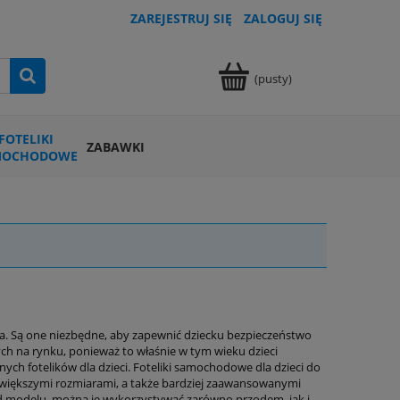
ZAREJESTRUJ SIĘ
ZALOGUJ SIĘ
(pusty)
FOTELIKI
ZABAWKI
MOCHODOWE
a. Są one niezbędne, aby zapewnić dziecku bezpieczeństwo
ych na rynku, ponieważ to właśnie w tym wieku dzieci
nych fotelików dla dzieci. Foteliki samochodowe dla dzieci do
ę większymi rozmiarami, a także bardziej zaawansowanymi
d modelu, można je wykorzystywać zarówno przodem, jak i