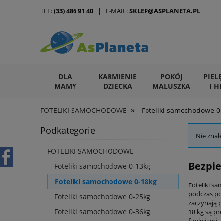
TEL:
(33) 486 91 40
| E-MAIL:
SKLEP@ASPLANETA.PL
DLA
KARMIENIE
POKÓJ
PIEL
MAMY
DZIECKA
MALUSZKA
I H
»
FOTELIKI SAMOCHODOWE
Foteliki samochodowe 0
ARTYKUŁY DLA ZWIERZĄT
Podkategorie
Nie znal
FOTELIKI SAMOCHODOWE
Bezpie
Foteliki samochodowe 0-13kg
Foteliki samochodowe 0-18kg
Foteliki s
podczas po
Foteliki samochodowe 0-25kg
zaczynają p
Foteliki samochodowe 0-36kg
18 kg są p
funkcjami,