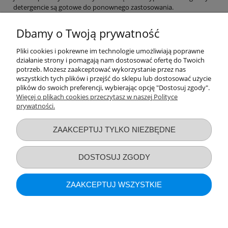
detergencie są gotowe do ponownego zastosowania.
Wysoka jakość, wygoda stosowania
Dbamy o Twoją prywatność
Dobre wkładki laktacyjne charakteryzują się wysoką chłonności,
dobrze przylegają do piersi i mają odpowiedni rozmiar. W naszej
Pliki cookies i pokrewne im technologie umożliwiają poprawne
ofercie znajdziecie Państwo szeroki ich wybór. Oferujemy zarówno
działanie strony i pomagają nam dostosować ofertę do Twoich
praktyczne
wielorazowe wkładki laktacyjne
, jak i wygodne,
potrzeb. Możesz zaakceptować wykorzystanie przez nas
jednorazowego użytku. To wysokogatunkowe produkty znanych i
wszystkich tych plików i przejść do sklepu lub dostosować użycie
plików do swoich preferencji, wybierając opcję "Dostosuj zgody".
sprawdzonych producentów. Dzięki ich stosowaniu karmiące
Więcej o plikach cookies przeczytasz w naszej Polityce
kobiety czują się komfortowo i swobodne w każdej sytuacji.
prywatności.
Przydatne linki
ZAAKCEPTUJ TYLKO NIEZBĘDNE
Warunki zakupów
DOSTOSUJ ZGODY
Moje konto
ZAAKCEPTUJ WSZYSTKIE
Informacje o sklepie
POKAŻ PEŁNĄ WERSJĘ STRONY