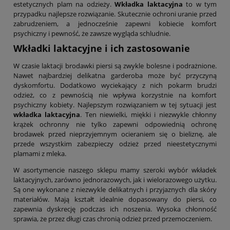
estetycznych plam na odzieży.
Wkładka laktacyjna
to w tym
przypadku najlepsze rozwiązanie. Skutecznie ochroni uranie przed
zabrudzeniem, a jednocześnie zapewni kobiecie komfort
psychiczny i pewność, że zawsze wygląda schludnie.
Wkładki laktacyjne i ich zastosowanie
W czasie laktacji brodawki piersi są zwykle bolesne i podrażnione.
Nawet najbardziej delikatna garderoba może być przyczyną
dyskomfortu. Dodatkowo wyciekający z nich pokarm brudzi
odzież, co z pewnością nie wpływa korzystnie na komfort
psychiczny kobiety. Najlepszym rozwiązaniem w tej sytuacji jest
wkładka laktacyjna
. Ten niewielki, miękki i niezwykle chłonny
krążek ochronny nie tylko zapewni odpowiednią ochronę
brodawek przed nieprzyjemnym ocieraniem się o bieliznę, ale
przede wszystkim zabezpieczy odzież przed nieestetycznymi
plamami z mleka.
W asortymencie naszego sklepu mamy szeroki wybór wkładek
laktacyjnych, zarówno jednorazowych, jak i wielorazowego użytku.
Są one wykonane z niezwykle delikatnych i przyjaznych dla skóry
materiałów. Mają kształt idealnie dopasowany do piersi, co
zapewnia dyskrecję podczas ich noszenia. Wysoka chłonność
sprawia, że przez długi czas chronią odzież przed przemoczeniem.