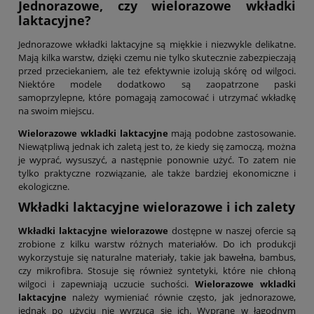
Jednorazowe, czy wielorazowe wkładki
laktacyjne?
Jednorazowe wkładki laktacyjne są miękkie i niezwykle delikatne.
Mają kilka warstw, dzięki czemu nie tylko skutecznie zabezpieczają
przed przeciekaniem, ale też efektywnie izolują skórę od wilgoci.
Niektóre modele dodatkowo są zaopatrzone paski
samoprzylepne, które pomagają zamocować i utrzymać wkładkę
na swoim miejscu.
Wielorazowe wkladki laktacyjne
mają podobne zastosowanie.
Niewątpliwą jednak ich zaletą jest to, że kiedy się zamoczą, można
je wyprać, wysuszyć, a następnie ponownie użyć. To zatem nie
tylko praktyczne rozwiązanie, ale także bardziej ekonomiczne i
ekologiczne.
Wkładki laktacyjne wielorazowe i ich zalety
Wkładki laktacyjne wielorazowe
dostępne w naszej ofercie są
zrobione z kilku warstw różnych materiałów. Do ich produkcji
wykorzystuje się naturalne materiały, takie jak bawełna, bambus,
czy mikrofibra. Stosuje się również syntetyki, które nie chłoną
wilgoci i zapewniają uczucie suchości.
Wielorazowe wkladki
laktacyjne
należy wymieniać równie często, jak jednorazowe,
jednak po użyciu nie wyrzuca się ich. Wyprane w łagodnym