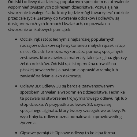
Odciski i odlewy dla dzieci są popularnym sposobem na utrwalenie
wspomnień związanych z okresem dzieciństwa. Pozwalają na
stworzenie trwałego śladu, który będzie mógł towarzyszyć rodzinie
przez całe życie. Zestawy do tworzenia odcisków i odlewów są
dostępne w różnych formach i kształtach, co pozwala na
stworzenie unikatowych pamiątek.
Odciski rąk i stóp: Jednym z najbardziej popularnych
rodzajów odcisków są te wykonane z małych rączek i stóp
dzieci. Odciski te można wykonać za pomocą specjalnych
zestawów, które zawierają materiały takie jak glina, gips czy
żel do odcisków. Odciski rąk i stóp można utrwalić na
płaskiej powierzchni, a następnie oprawić w ramkę lub
zawiesić na ścianie jako dekorację.
Odlewy 3D: Odlewy 3D są bardziej zaawansowanym
sposobem utrwalania wspomnień z dzieciństwa. Technika
ta pozwala na stworzenie trójwymiarowego odlewu rąk lub
stóp dziecka. W przypadku odlewów 3D, używa się
specjalnego alginatu, który tworzy szczegółowe odlewy. Po
wyschnięciu, odlew można pomalować i oprawić według
życzenia.
Gipsowe pamiątki: Gipsowe odlewy to kolejna forma