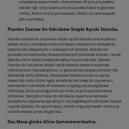
utrwalania wspomnień z dzieciństwa. W tym przypadku,
odciski rąk i stóp dziecka można przekształcić w gipsowe
rzeźby, które można pomalować, zdobić i przechowywać
jako pamiątkę.
Piambo Zestaw Do Odcisków Stópki Rączki Dziecka.
Piambo zestaw do odcisków stópki rączki dziecka to kompletny
pakiet, który umożliwia rodzicom łatwe i bezpieczne utrwalenie
wspomnień związanych z rozwojem ich dziecka. Zestaw ten
pozwala na stworzenie niezapomnianych odcisków stópek i rączek
dziecka, które będą trwałą pamiątką na przyszłe lata. Zestaw
Piambo do odcisków stópki rączki dziecka zawiera materiały
nietoksyczne i hipoalergiczne, co gwarantuje bezpieczeństwo dla
delikatnej skóry dziecka. Zestaw jest bardzo prosty w użyciu,
nawet dla osób, które nigdy wcześniej nie miały do czynienia z
tworzeniem odcisków. W zestawie znajdują się szczegółowe
instrukcje, które pomogą krok po kroku w procesie tworzenia
odcisków. Specjalna masa do odcisków zawarta w zestawie
pozwala na uzyskanie wyraźnych i szczegółowych odcisków stópek
i rączek dziecka. Po wyschnięciu, odciski stają się trwałe i można je
przechowywać przez długie lata.
Das Masa glinka Glina Samoutwardzalna.