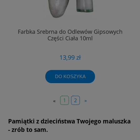
Farbka Srebrna do Odlewów Gipsowych
Części Ciała 10ml
13,99 zł
DO KOSZYKA
«
1
2
»
Pamiątki z dzieciństwa Twojego maluszka
- zrób to sam.