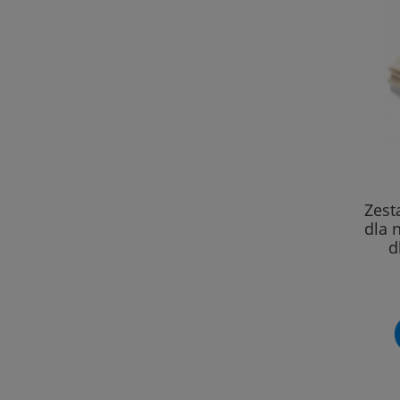
Zest
dla 
d