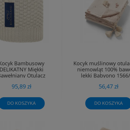
Kocyk Bambusowy
Kocyk muślinowy otula
DELIKATNY Miękki
niemowląt 100% baw
Bawełniany Otulacz
lekki Babyono 1566
mowlęcy Bocioland Ro
95,89 zł
56,47 zł
DO KOSZYKA
DO KOSZYKA