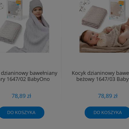
 dzianinowy bawełniany
Kocyk dzianinowy bawe
ary 1647/02 BabyOno
beżowy 1647/03 Bab
78,89 zł
78,89 zł
DO KOSZYKA
DO KOSZYKA