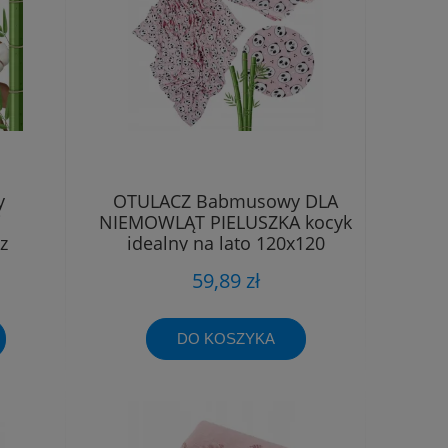
y
OTULACZ Babmusowy DLA
i
NIEMOWLĄT PIELUSZKA kocyk
z
idealny na lato 120x120
s
59,89 zł
DO KOSZYKA