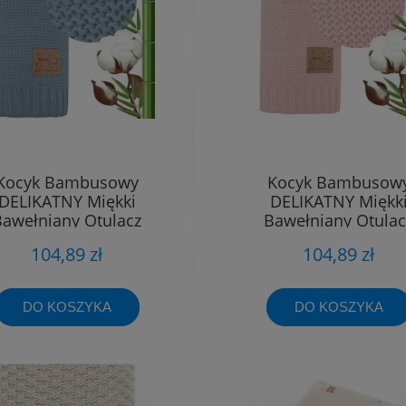
Kocyk Bambusowy
Kocyk Bambusow
DELIKATNY Miękki
DELIKATNY Miękk
Bawełniany Otulacz
Bawełniany Otulac
Niemowlęcy Paris
Niemowlęcy Pari
104,89 zł
104,89 zł
DO KOSZYKA
DO KOSZYKA