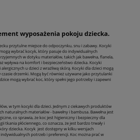
element wyposażenia pokoju dziecka.
ecku przytulne miejsce do odpoczynku, snu i zabawy. Kocyki
e mogą wybrać kocyk, który pasuje do indywidualnych
 przyjemnych w dotyku materiałów, takich jak bawełna, flanela,
waż wpływa na komfort i bezpieczeństwo dziecka. Kocyki
lergicznych u dzieci z wrażliwą skórą. Kocyki dla dzieci mogą
 czasie drzemki. Mogą być również używane jako przytulanki
odzice mogą wybrać koc, który spełni jego potrzeby i zapewni
ałów, w tym kocyki dla dzieci. Jednym z ciekawych produktów
h naturalnych materiałów - bawełny i bambusa. Bawełna jest
zne, co sprawia, że koc jest higieniczny i bezpieczny dla
tkania płóciennego, co oznacza, że jest bardzo trwały i
skóry dziecka. Kocyk jest dostępny w kilku wersjach
indywidualnych potrzeb i preferencji. Koc można prać w