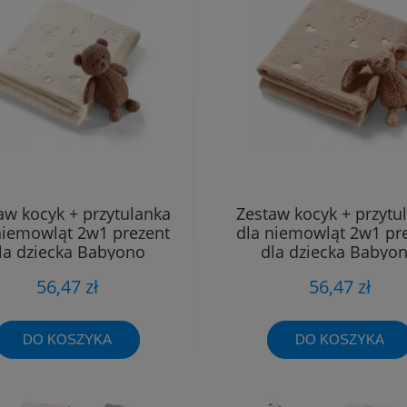
aw kocyk + przytulanka
Zestaw kocyk + przytu
niemowląt 2w1 prezent
dla niemowląt 2w1 pr
la dziecka Babyono
dla dziecka Babyo
56,47 zł
56,47 zł
DO KOSZYKA
DO KOSZYKA