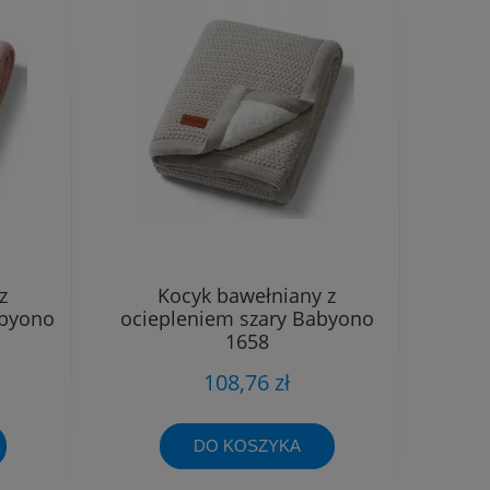
z
Kocyk bawełniany z
abyono
ociepleniem szary Babyono
1658
108,76 zł
DO KOSZYKA