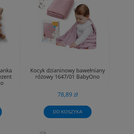
lanka
Kocyk dzianinowy bawełniany
ezent
różowy 1647/01 BabyOno
no
78,89 zł
DO KOSZYKA