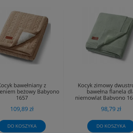
Kocyk bawełniany z
Kocyk zimowy dwustr
leniem beżowy Babyono
bawełna flanela dl
1657
niemowląt Babyono 16
szałw
109,89 zł
98,79 zł
DO KOSZYKA
DO KOSZYKA