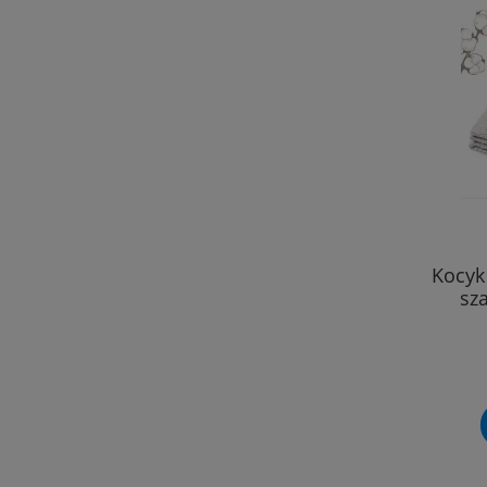
Kocyk
sz