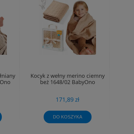
łniany
Kocyk z wełny merino ciemny
yOno
beż 1648/02 BabyOno
171,89 zł
DO KOSZYKA