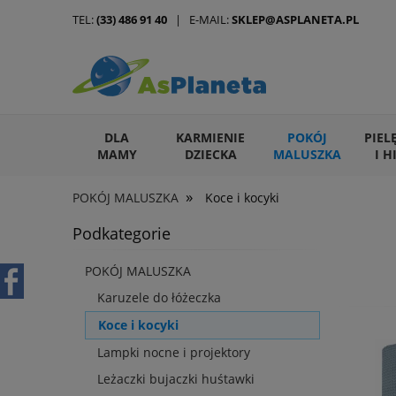
TEL:
(33) 486 91 40
| E-MAIL:
SKLEP@ASPLANETA.PL
DLA
KARMIENIE
POKÓJ
PIEL
MAMY
DZIECKA
MALUSZKA
I H
»
POKÓJ MALUSZKA
Koce i kocyki
ARTYKUŁY DLA ZWIERZĄT
Podkategorie
POKÓJ MALUSZKA
Karuzele do łóżeczka
Koce i kocyki
Lampki nocne i projektory
Leżaczki bujaczki huśtawki