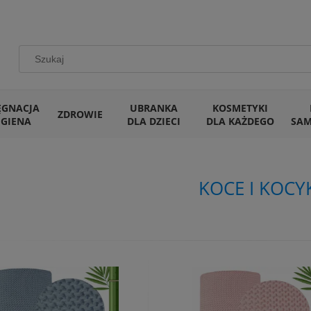
ĘGNACJA
UBRANKA
KOSMETYKI
ZDROWIE
IGIENA
DLA DZIECI
DLA KAŻDEGO
SA
KOCE I KOCY