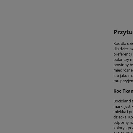
Przytu
Koc dla dz
dla dzieci
preferencji
polar czy 
powinny by
mieć różne
lub jako ma
mu przyje
Koc Tka
Bocioland 
marki jest
miękka i pr
dziecka. K
odporny na 
kolorystyc