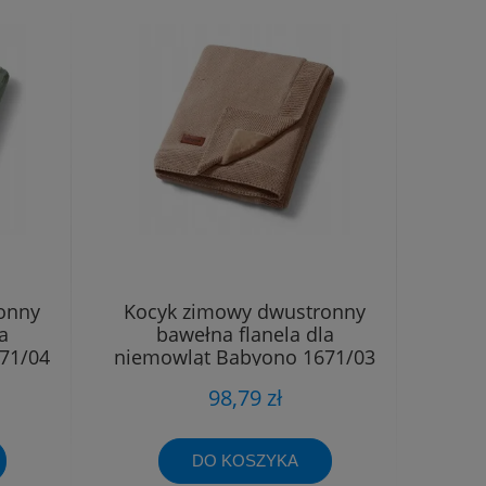
onny
Kocyk zimowy dwustronny
a
bawełna flanela dla
71/04
niemowląt Babyono 1671/03
brąz
98,79 zł
DO KOSZYKA