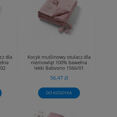
cz dla
Kocyk muślinowy otulacz dla
ełna
niemowląt 100% bawełna
/02
lekki Babyono 1566/01
56,47 zł
DO KOSZYKA