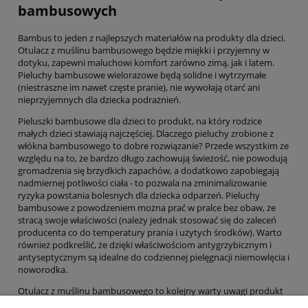
bambusowych
Bambus to jeden z najlepszych materiałów na produkty dla dzieci.
Otulacz z muślinu bambusowego będzie miękki i przyjemny w
dotyku, zapewni maluchowi komfort zarówno zimą, jak i latem.
Pieluchy bambusowe wielorazowe będą solidne i wytrzymałe
(niestraszne im nawet częste pranie), nie wywołają otarć ani
nieprzyjemnych dla dziecka podrażnień.
Pieluszki bambusowe dla dzieci to produkt, na który rodzice
małych dzieci stawiają najczęściej. Dlaczego pieluchy zrobione z
włókna bambusowego to dobre rozwiązanie? Przede wszystkim ze
względu na to, że bardzo długo zachowują świeżość, nie powodują
gromadzenia się brzydkich zapachów, a dodatkowo zapobiegają
nadmiernej potliwości ciała - to pozwala na zminimalizowanie
ryzyka powstania bolesnych dla dziecka odparzeń. Pieluchy
bambusowe z powodzeniem można prać w pralce bez obaw, że
stracą swoje właściwości (należy jednak stosować się do zaleceń
producenta co do temperatury prania i użytych środków). Warto
również podkreślić, że dzięki właściwościom antygrzybicznym i
antyseptycznym są idealne do codziennej pielęgnacji niemowlęcia i
noworodka.
Otulacz z muślinu bambusowego to kolejny warty uwagi produkt
dla dzieci. Jest na tyle uniwersalny, że można stosować go