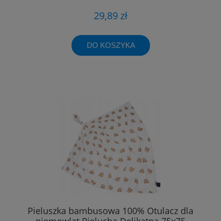
29,89 zł
DO KOSZYKA
Pieluszka bambusowa 100% Otulacz dla
niemowląt Pielucha Delikatna 75x75