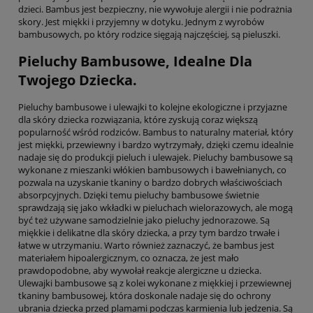
dzieci. Bambus jest bezpieczny, nie wywołuje alergii i nie podrażnia
skory. Jest miękki i przyjemny w dotyku. Jednym z wyrobów
bambusowych, po który rodzice sięgają najczęściej, są pieluszki.
Pieluchy Bambusowe, Idealne Dla
Twojego Dziecka.
Pieluchy bambusowe i ulewajki to kolejne ekologiczne i przyjazne
dla skóry dziecka rozwiązania, które zyskują coraz większą
popularność wśród rodziców. Bambus to naturalny materiał, który
jest miękki, przewiewny i bardzo wytrzymały, dzięki czemu idealnie
nadaje się do produkcji pieluch i ulewajek. Pieluchy bambusowe są
wykonane z mieszanki włókien bambusowych i bawełnianych, co
pozwala na uzyskanie tkaniny o bardzo dobrych właściwościach
absorpcyjnych. Dzięki temu pieluchy bambusowe świetnie
sprawdzają się jako wkładki w pieluchach wielorazowych, ale mogą
być też używane samodzielnie jako pieluchy jednorazowe. Są
miękkie i delikatne dla skóry dziecka, a przy tym bardzo trwałe i
łatwe w utrzymaniu. Warto również zaznaczyć, że bambus jest
materiałem hipoalergicznym, co oznacza, że jest mało
prawdopodobne, aby wywołał reakcje alergiczne u dziecka.
Ulewajki bambusowe są z kolei wykonane z miękkiej i przewiewnej
tkaniny bambusowej, która doskonale nadaje się do ochrony
ubrania dziecka przed plamami podczas karmienia lub jedzenia. Są