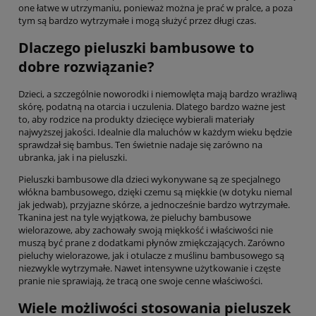
one łatwe w utrzymaniu, ponieważ można je prać w pralce, a poza
tym są bardzo wytrzymałe i mogą służyć przez długi czas.
Dlaczego pieluszki bambusowe to
dobre rozwiązanie?
Dzieci, a szczególnie noworodki i niemowlęta mają bardzo wrażliwą
skórę, podatną na otarcia i uczulenia. Dlatego bardzo ważne jest
to, aby rodzice na produkty dziecięce wybierali materiały
najwyższej jakości. Idealnie dla maluchów w każdym wieku będzie
sprawdzał się bambus. Ten świetnie nadaje się zarówno na
ubranka, jak i na pieluszki.
Pieluszki bambusowe dla dzieci wykonywane są ze specjalnego
włókna bambusowego, dzięki czemu są miękkie (w dotyku niemal
jak jedwab), przyjazne skórze, a jednocześnie bardzo wytrzymałe.
Tkanina jest na tyle wyjątkowa, że pieluchy bambusowe
wielorazowe, aby zachowały swoją miękkość i właściwości nie
muszą być prane z dodatkami płynów zmiękczających. Zarówno
pieluchy wielorazowe, jak i otulacze z muślinu bambusowego są
niezwykle wytrzymałe. Nawet intensywne użytkowanie i częste
pranie nie sprawiają, że tracą one swoje cenne właściwości.
Wiele możliwości stosowania pieluszek