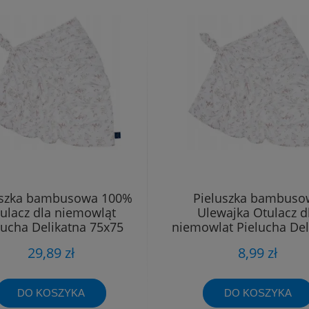
uszka bambusowa 100%
Pieluszka bambuso
ulacz dla niemowląt
Ulewajka Otulacz d
lucha Delikatna 75x75
niemowląt Pielucha Del
40x40
29,89 zł
8,99 zł
DO KOSZYKA
DO KOSZYKA