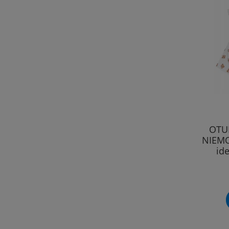
OTU
NIEMO
id