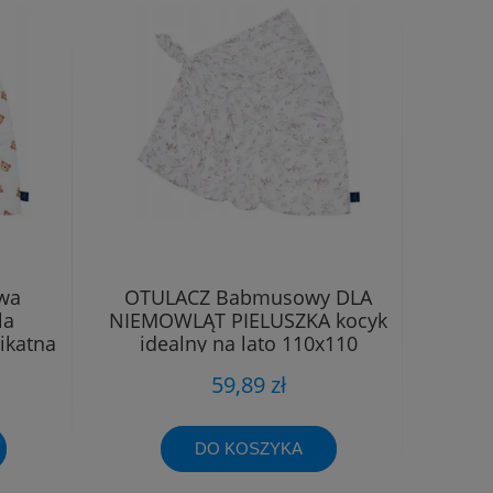
wa
OTULACZ Babmusowy DLA
la
NIEMOWLĄT PIELUSZKA kocyk
ikatna
idealny na lato 110x110
59,89 zł
DO KOSZYKA