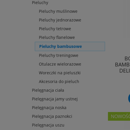
Pieluchy
Pieluchy muślinowe
Pieluchy jednorazowe
Pieluchy tetrowe
Pieluchy flanelowe
Pieluchy bambusowe
Pieluchy treningowe
B
BAMBU
Otulacze wielorazowe
DEL
Woreczki na pieluszki
Akcesoria do pieluch
Pielęgnacja ciała
Pielęgnacja jamy ustnej
Pielęgnacja noska
NOWOŚ
Pielęgnacja paznokci
Pielęgnacja uszu