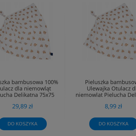
uszka bambusowa 100%
Pieluszka bambuso
ulacz dla niemowląt
Ulewajka Otulacz d
lucha Delikatna 75x75
niemowląt Pielucha Del
40x40
29,89 zł
8,99 zł
DO KOSZYKA
DO KOSZYKA