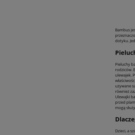
Bambus jes
przeznaczon
dotyku. Je
Pieluc
Pieluchy b
rodziców. B
ulewajek. 
właściwośc
używane sa
również za
Ulewajki b
przed plam
mogą służyć
Dlacze
Dzieci, a s