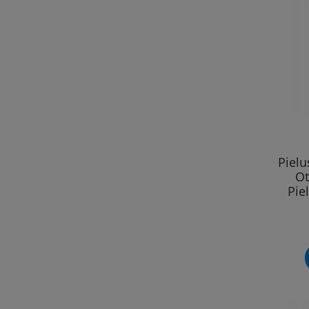
Piel
Ot
Pie