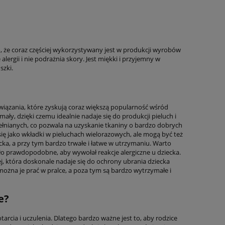
, że coraz częściej wykorzystywany jest w produkcji wyrobów
lergii i nie podrażnia skory. Jest miękki i przyjemny w
szki.
związania, które zyskują coraz większą popularność wśród
ały, dzięki czemu idealnie nadaje się do produkcji pieluch i
nianych, co pozwala na uzyskanie tkaniny o bardzo dobrych
ę jako wkładki w pieluchach wielorazowych, ale mogą być też
cka, a przy tym bardzo trwałe i łatwe w utrzymaniu. Warto
ło prawdopodobne, aby wywołał reakcje alergiczne u dziecka.
, która doskonale nadaje się do ochrony ubrania dziecka
ożna je prać w pralce, a poza tym są bardzo wytrzymałe i
e?
arcia i uczulenia. Dlatego bardzo ważne jest to, aby rodzice