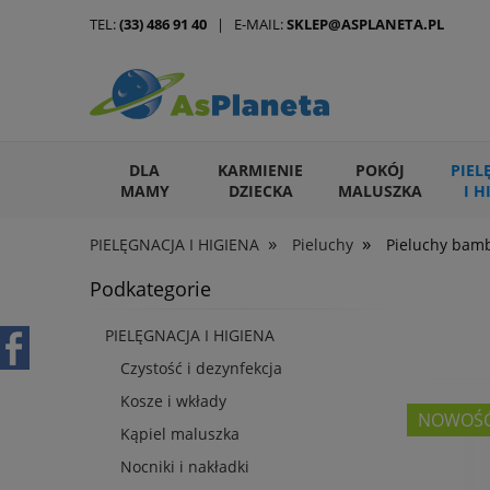
TEL:
(33) 486 91 40
| E-MAIL:
SKLEP@ASPLANETA.PL
DLA
KARMIENIE
POKÓJ
PIEL
MAMY
DZIECKA
MALUSZKA
I H
»
»
PIELĘGNACJA I HIGIENA
Pieluchy
Pieluchy bam
ARTYKUŁY DLA ZWIERZĄT
Podkategorie
PIELĘGNACJA I HIGIENA
Czystość i dezynfekcja
Kosze i wkłady
NOWOŚ
Kąpiel maluszka
Nocniki i nakładki