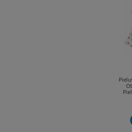
Piel
Ot
Pie