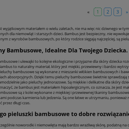
«
1
2
3
»
t wyjątkowym materiałem o wielu zaletach, nie ma więc nic dziwnego w tym
ych dla niemowląt i starszych dzieci. Bambus jest bezpieczny, nie wywołuje a
dnym z wyrobów bambusowych, po który rodzice sięgają najczęściej, są pielu
hy Bambusowe, Idealne Dla Twojego Dziecka.
ambusowe i ulewajki to kolejne ekologiczne i przyjazne dla skóry dziecka ro
ambus to naturalny materiał, który jest miękki, przewiewny i bardzo wytrzym
Pieluchy bambusowe są wykonane z mieszanki włókien bambusowych i baweł
iach absorpcyjnych. Dzięki temu pieluchy bambusowe świetnie sprawdzają si
modzielnie jako pieluchy jednorazowe. Są miękkie i delikatne dla skóry dzie
znaczyć, że bambus jest materiałem hipoalergicznym, co oznacza, że jest ma
ambusowe są z kolei wykonane z miękkiej i przewiewnej tkaniny bambusowej
ami podczas karmienia lub jedzenia. Są one łatwe w utrzymaniu, ponieważ m
 przez długi czas.
go pieluszki bambusowe to dobre rozwiązani
zczególnie noworodki i niemowlęta mają bardzo wrażliwą skórę, podatną na ot