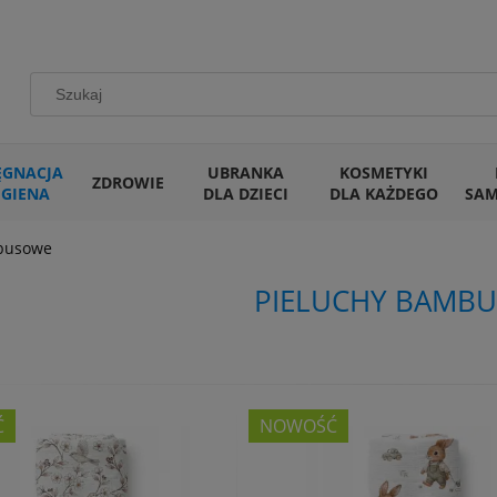
ĘGNACJA
UBRANKA
KOSMETYKI
ZDROWIE
IGIENA
DLA DZIECI
DLA KAŻDEGO
SA
busowe
PIELUCHY BAMB
Ć
NOWOŚĆ