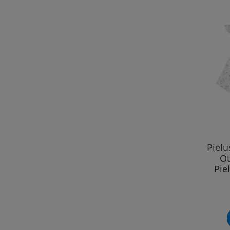
Piel
Ot
Pie