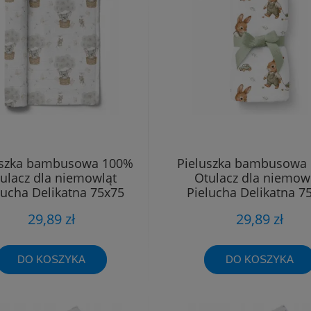
uszka bambusowa 100%
Pieluszka bambusowa
ulacz dla niemowląt
Otulacz dla niemow
lucha Delikatna 75x75
Pielucha Delikatna 7
29,89 zł
29,89 zł
DO KOSZYKA
DO KOSZYKA