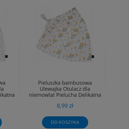
wa
Pieluszka bambusowa
la
Ulewajka Otulacz dla
ikatna
niemowląt Pielucha Delikatna
40x40
8,99 zł
DO KOSZYKA