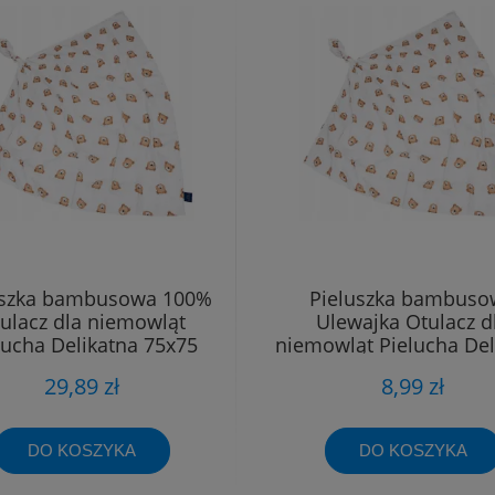
uszka bambusowa 100%
Pieluszka bambuso
ulacz dla niemowląt
Ulewajka Otulacz d
lucha Delikatna 75x75
niemowląt Pielucha Del
40x40
29,89 zł
8,99 zł
DO KOSZYKA
DO KOSZYKA