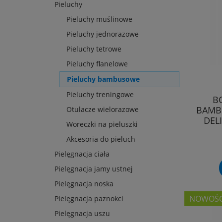
Pieluchy
Pieluchy muślinowe
Pieluchy jednorazowe
Pieluchy tetrowe
Pieluchy flanelowe
Pieluchy bambusowe
Pieluchy treningowe
B
BAMBU
Otulacze wielorazowe
DEL
Woreczki na pieluszki
Akcesoria do pieluch
Pielęgnacja ciała
Pielęgnacja jamy ustnej
Pielęgnacja noska
NOWOŚ
Pielęgnacja paznokci
Pielęgnacja uszu