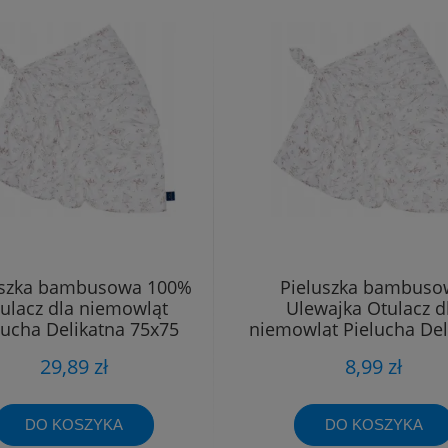
uszka bambusowa 100%
Pieluszka bambuso
ulacz dla niemowląt
Ulewajka Otulacz d
lucha Delikatna 75x75
niemowląt Pielucha Del
40x40
29,89 zł
8,99 zł
DO KOSZYKA
DO KOSZYKA