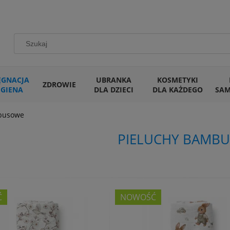
ĘGNACJA
UBRANKA
KOSMETYKI
ZDROWIE
IGIENA
DLA DZIECI
DLA KAŻDEGO
SA
busowe
PIELUCHY BAMB
Ć
NOWOŚĆ