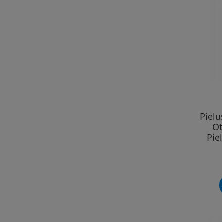
Piel
Ot
Pie