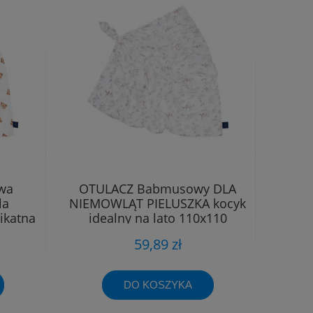
wa
OTULACZ Babmusowy DLA
la
NIEMOWLĄT PIELUSZKA kocyk
ikatna
idealny na lato 110x110
59,89 zł
DO KOSZYKA