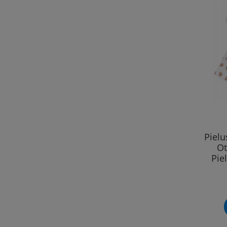
Piel
Ot
Pie