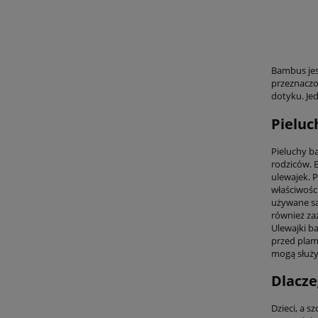
Bambus jes
przeznaczon
dotyku. Je
Pieluc
Pieluchy b
rodziców. B
ulewajek. 
właściwośc
używane sa
również za
Ulewajki b
przed plam
mogą służyć
Dlacze
Dzieci, a s