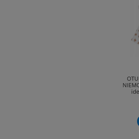
OTU
NIEMO
id