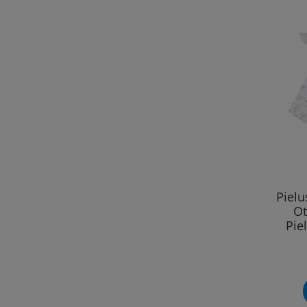
Piel
Ot
Pie