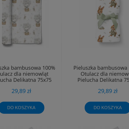
uszka bambusowa 100%
Pieluszka bambusowa
ulacz dla niemowląt
Otulacz dla niemow
lucha Delikatna 75x75
Pielucha Delikatna 7
29,89 zł
29,89 zł
DO KOSZYKA
DO KOSZYKA