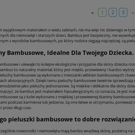
«
1
2
3
»
t wyjątkowym materiałem o wielu zaletach, nie ma więc nic dziwnego w tym
ych dla niemowląt i starszych dzieci. Bambus jest bezpieczny, nie wywołuje a
dnym z wyrobów bambusowych, po który rodzice sięgają najczęściej, są pielu
hy Bambusowe, Idealne Dla Twojego Dziecka.
ambusowe i ulewajki to kolejne ekologiczne i przyjazne dla skóry dziecka ro
ambus to naturalny materiał, który jest miękki, przewiewny i bardzo wytrzym
Pieluchy bambusowe są wykonane z mieszanki włókien bambusowych i baweł
iach absorpcyjnych. Dzięki temu pieluchy bambusowe świetnie sprawdzają si
modzielnie jako pieluchy jednorazowe. Są miękkie i delikatne dla skóry dzie
znaczyć, że bambus jest materiałem hipoalergicznym, co oznacza, że jest ma
ambusowe są z kolei wykonane z miękkiej i przewiewnej tkaniny bambusowej
ami podczas karmienia lub jedzenia. Są one łatwe w utrzymaniu, ponieważ m
 przez długi czas.
go pieluszki bambusowe to dobre rozwiązani
zczególnie noworodki i niemowlęta mają bardzo wrażliwą skórę, podatną na ot