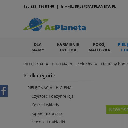
TEL:
(33) 486 91 40
| E-MAIL:
SKLEP@ASPLANETA.PL
DLA
KARMIENIE
POKÓJ
PIEL
MAMY
DZIECKA
MALUSZKA
I H
»
»
PIELĘGNACJA I HIGIENA
Pieluchy
Pieluchy bam
ARTYKUŁY DLA ZWIERZĄT
Podkategorie
PIELĘGNACJA I HIGIENA
Czystość i dezynfekcja
Kosze i wkłady
NOWOŚ
Kąpiel maluszka
Nocniki i nakładki