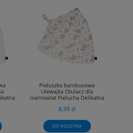
wa
Pieluszka bambusowa
la
Ulewajka Otulacz dla
ikatna
niemowląt Pielucha Delikatna
40x40
8,99 zł
DO KOSZYKA