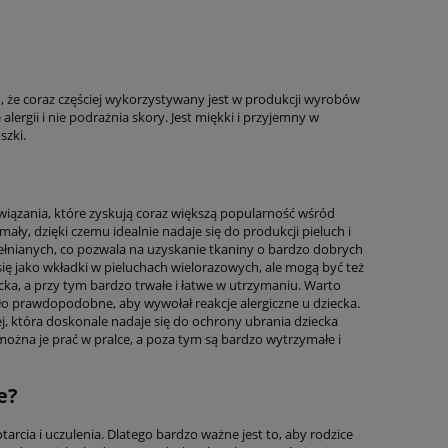
, że coraz częściej wykorzystywany jest w produkcji wyrobów
lergii i nie podrażnia skory. Jest miękki i przyjemny w
szki.
związania, które zyskują coraz większą popularność wśród
ały, dzięki czemu idealnie nadaje się do produkcji pieluch i
nianych, co pozwala na uzyskanie tkaniny o bardzo dobrych
ę jako wkładki w pieluchach wielorazowych, ale mogą być też
cka, a przy tym bardzo trwałe i łatwe w utrzymaniu. Warto
ło prawdopodobne, aby wywołał reakcje alergiczne u dziecka.
, która doskonale nadaje się do ochrony ubrania dziecka
ożna je prać w pralce, a poza tym są bardzo wytrzymałe i
e?
arcia i uczulenia. Dlatego bardzo ważne jest to, aby rodzice