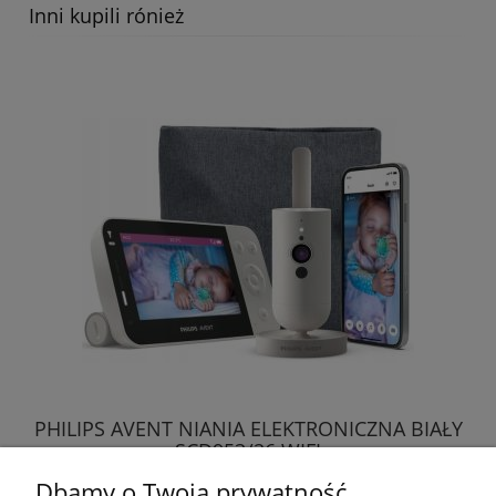
Inni kupili rónież
PHILIPS AVENT NIANIA ELEKTRONICZNA BIAŁY
SCD953/26 WIFI
Dbamy o Twoją prywatność