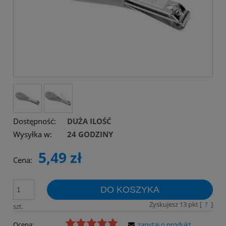
Dostępność:
DUŻA ILOŚĆ
Wysyłka w:
24 GODZINY
5,49 zł
Cena:
DO KOSZYKA
Zyskujesz
13
pkt [
?
]
szt.
Ocena:
zapytaj o produkt