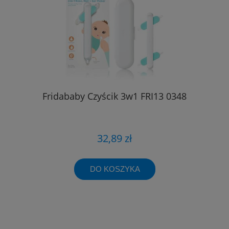
Fridababy Czyścik 3w1 FRI13 0348
32,89 zł
DO KOSZYKA