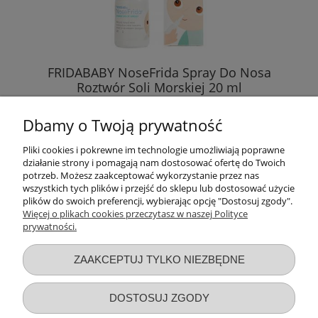
FRIDABABY NoseFrida Spray Do Nosa
Roztwór Soli Morskiej 20 ml
Dbamy o Twoją prywatność
20,89 zł
Pliki cookies i pokrewne im technologie umożliwiają poprawne
działanie strony i pomagają nam dostosować ofertę do Twoich
DO KOSZYKA
potrzeb. Możesz zaakceptować wykorzystanie przez nas
wszystkich tych plików i przejść do sklepu lub dostosować użycie
plików do swoich preferencji, wybierając opcję "Dostosuj zgody".
Więcej o plikach cookies przeczytasz w naszej Polityce
prywatności.
Przydatne linki
ZAAKCEPTUJ TYLKO NIEZBĘDNE
Warunki zakupów
DOSTOSUJ ZGODY
Moje konto