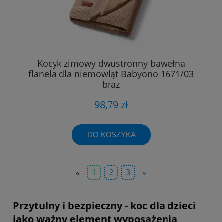
Kocyk zimowy dwustronny bawełna
flanela dla niemowląt Babyono 1671/03
brąz
98,79 zł
DO KOSZYKA
«
1
2
3
»
Przytulny i bezpieczny - koc dla dzieci
jako ważny element wyposażenia