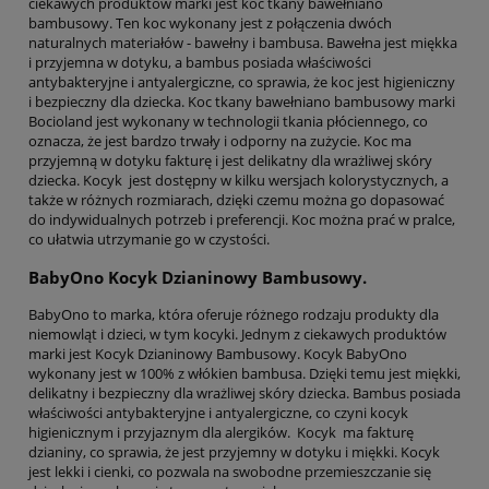
ciekawych produktów marki jest koc tkany bawełniano
bambusowy. Ten koc wykonany jest z połączenia dwóch
naturalnych materiałów - bawełny i bambusa. Bawełna jest miękka
i przyjemna w dotyku, a bambus posiada właściwości
antybakteryjne i antyalergiczne, co sprawia, że koc jest higieniczny
i bezpieczny dla dziecka. Koc tkany bawełniano bambusowy marki
Bocioland jest wykonany w technologii tkania płóciennego, co
oznacza, że jest bardzo trwały i odporny na zużycie. Koc ma
przyjemną w dotyku fakturę i jest delikatny dla wrażliwej skóry
dziecka. Kocyk jest dostępny w kilku wersjach kolorystycznych, a
także w różnych rozmiarach, dzięki czemu można go dopasować
do indywidualnych potrzeb i preferencji. Koc można prać w pralce,
co ułatwia utrzymanie go w czystości.
BabyOno Kocyk Dzianinowy Bambusowy.
BabyOno to marka, która oferuje różnego rodzaju produkty dla
niemowląt i dzieci, w tym kocyki. Jednym z ciekawych produktów
marki jest Kocyk Dzianinowy Bambusowy. Kocyk BabyOno
wykonany jest w 100% z włókien bambusa. Dzięki temu jest miękki,
delikatny i bezpieczny dla wrażliwej skóry dziecka. Bambus posiada
właściwości antybakteryjne i antyalergiczne, co czyni kocyk
higienicznym i przyjaznym dla alergików. Kocyk ma fakturę
dzianiny, co sprawia, że jest przyjemny w dotyku i miękki. Kocyk
jest lekki i cienki, co pozwala na swobodne przemieszczanie się