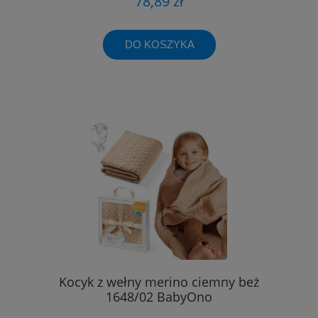
78,89 zł
DO KOSZYKA
Kocyk z wełny merino ciemny beż
1648/02 BabyOno