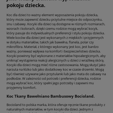
pokoju dziecka.
Koc dla dzieci to ważny element wyposażenia pokoju dziecka,
który może zapewnić dziecku przytulne miejsce do odpoczynku,
snu i zabawy. Kocyki dla dzieci są dostępne w różnych rozmiarach,
wzorach i kolorach, dzięki czemu rodzice mogą wybrać kocyk,
który pasuje do indywidualnych preferencji i stylu pokoju dziecka.
Wiele koców dla dzieci jest wykonanych z miękkich i przyjemnych
w dotyku materiałów, takich jak bawełna, flanela, polar czy
mikrofibra. Materiał, z którego wykonany jest koc, jest bardzo
ważny, ponieważ wpływa na komfort i bezpieczeństwo dziecka.
Kocyki powinny być wykonane z materiałów hipoalergicznych, aby
uniknąć wystąpienia reakcji alergicznych u dzieci z wrażliwą skórą.
Kocyki dla dzieci mogą mieć różne zastosowania. Mogą służyć jako
narzuta na łóżko lub jako dodatkowy koc w czasie drzemki. Mogą
być również używane jako przytulanki lub jako mata do zabawy na
podłodze. W zależności od potrzeb i preferencji dziecka, rodzice
mogą wybrać koc, który spełni jego potrzeby i zapewni mu
przyjemny komfort.
Koc Tkany Bawełniano Bambusowy Bocioland.
Bocioland to polska marka, która oferuje ręcznie tkane produkty z
naturalnych materiałów, w tym kocyki dla dzieci. Jednym z