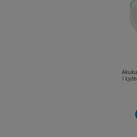
Akuku
i Łyż