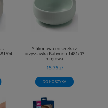
a z
Silikonowa miseczka z
481/04
przyssawką Babyono 1481/03
miętowa
15,76 zł
DO KOSZYKA