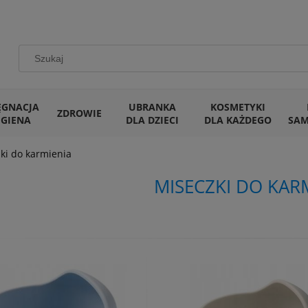
ĘGNACJA
UBRANKA
KOSMETYKI
ZDROWIE
IGIENA
DLA DZIECI
DLA KAŻDEGO
SA
ki do karmienia
MISECZKI DO KAR