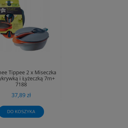
e Tippee 2 x Miseczka
ykrywką i Łyżeczką 7m+
7188
37,89 zł
DO KOSZYKA