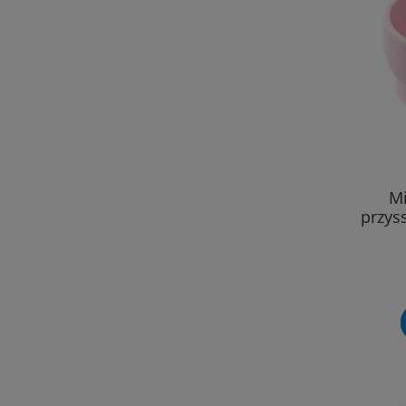
Mi
przys