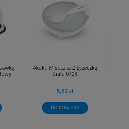
ssawką
Akuku Miseczka Z Łyżeczką
atowy
Biała 0424
5,89 zł
DO KOSZYKA