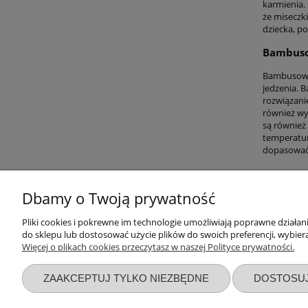
karmienia.
że miseczk
dziecka, p
Bambusow
Bambusowe 
jedzenia. B
rozwiązani
również wy
są również 
temperatur
dopasować 
Dbamy o Twoją prywatność
Pliki cookies i pokrewne im technologie umożliwiają poprawne działa
Przydatne linki
Warunki z
do sklepu lub dostosować użycie plików do swoich preferencji, wybiera
Więcej o plikach cookies przeczytasz w naszej Polityce prywatności.
Nowości
Regulaminy
Promocje
Zwroty i re
ZAAKCEPTUJ TYLKO NIEZBĘDNE
DOSTOSU
Wyprawka dla noworodka
Polityka pr
Zbieraj punkty za zakupy
Formy płatn