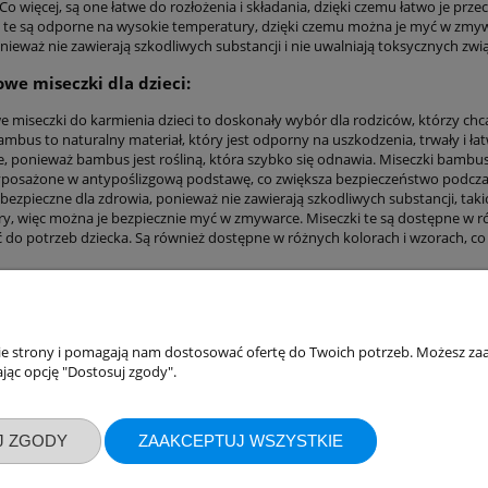
 Co więcej, są one łatwe do rozłożenia i składania, dzięki czemu łatwo je p
i te są odporne na wysokie temperatury, dzięki czemu można je myć w zmywa
onieważ nie zawierają szkodliwych substancji i nie uwalniają toksycznych 
e miseczki dla dzieci:
miseczki do karmienia dzieci to doskonały wybór dla rodziców, którzy chc
ambus to naturalny materiał, który jest odporny na uszkodzenia, trwały i ła
e, ponieważ bambus jest rośliną, która szybko się odnawia. Miseczki bambuso
posażone w antypoślizgową podstawę, co zwiększa bezpieczeństwo podczas 
bezpieczne dla zdrowia, ponieważ nie zawierają szkodliwych substancji, taki
y, więc można je bezpiecznie myć w zmywarce. Miseczki te są dostępne w róż
do potrzeb dziecka. Są również dostępne w różnych kolorach i wzorach, c
nie strony i pomagają nam dostosować ofertę do Twoich potrzeb. Możesz zaa
akupów
Moje konto
jąc opcję "Dostosuj zgody".
Twoje zamówienia
klamacje
Ustawienia konta
J ZGODY
ZAAKCEPTUJ WSZYSTKIE
ywatności
Przechowalnia
ości