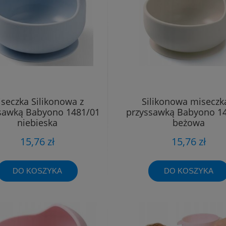
seczka Silikonowa z
Silikonowa miseczk
sawką Babyono 1481/01
przyssawką Babyono 1
niebieska
beżowa
15,76 zł
15,76 zł
DO KOSZYKA
DO KOSZYKA