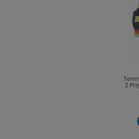
Tomme
Z Prz