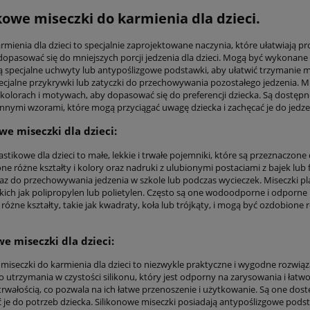
owe miseczki do karmienia dla dzieci.
rmienia dla dzieci to specjalnie zaprojektowane naczynia, które ułatwiają p
dopasować się do mniejszych porcji jedzenia dla dzieci. Mogą być wykonane z 
ą specjalne uchwyty lub antypoślizgowe podstawki, aby ułatwić trzymanie m
ecjalne przykrywki lub zatyczki do przechowywania pozostałego jedzenia. Mi
, kolorach i motywach, aby dopasować się do preferencji dziecka. Są dostę
 innymi wzorami, które mogą przyciągać uwagę dziecka i zachęcać je do jedze
we miseczki dla dzieci:
astikowe dla dzieci to małe, lekkie i trwałe pojemniki, które są przeznaczo
one różne kształty i kolory oraz nadruki z ulubionymi postaciami z bajek lu
raz do przechowywania jedzenia w szkole lub podczas wycieczek. Miseczki p
takich jak polipropylen lub polietylen. Często są one wodoodporne i odporn
óżne kształty, takie jak kwadraty, koła lub trójkąty, i mogą być ozdobione 
we miseczki dla dzieci:
 miseczki do karmienia dla dzieci to niezwykle praktyczne i wygodne rozwią
o utrzymania w czystości silikonu, który jest odporny na zarysowania i łatwo
 trwałością, co pozwala na ich łatwe przenoszenie i użytkowanie. Są one dos
je do potrzeb dziecka. Silikonowe miseczki posiadają antypoślizgowe podst