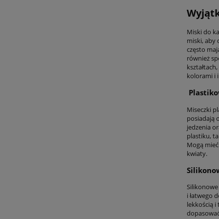
Wyjątk
Miski do ka
miski, aby 
często maj
również sp
kształtach
kolorami i
Plastiko
Miseczki pl
posiadają 
jedzenia o
plastiku, 
Mogą mieć r
kwiaty.
Silikono
Silikonowe
i łatwego d
lekkością i
dopasować 