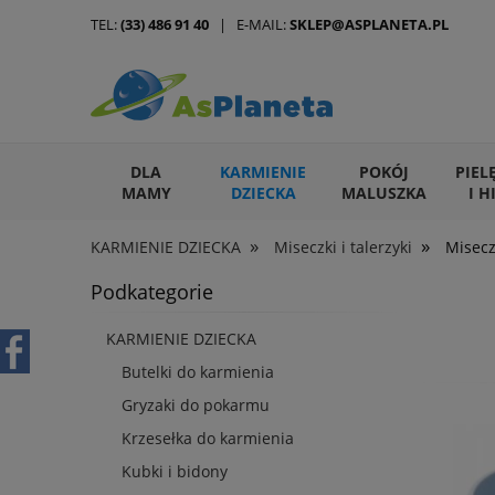
TEL:
(33) 486 91 40
| E-MAIL:
SKLEP@ASPLANETA.PL
DLA
KARMIENIE
POKÓJ
PIEL
MAMY
DZIECKA
MALUSZKA
I H
»
»
KARMIENIE DZIECKA
Miseczki i talerzyki
Misecz
ARTYKUŁY DLA ZWIERZĄT
Podkategorie
KARMIENIE DZIECKA
Butelki do karmienia
Gryzaki do pokarmu
Krzesełka do karmienia
Kubki i bidony