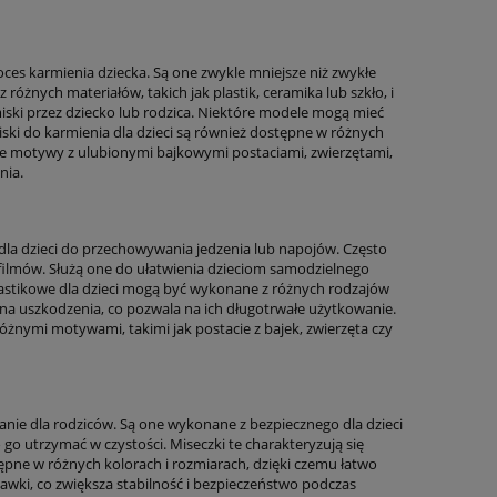
roces karmienia dziecka. Są one zwykle mniejsze niż zwykłe
różnych materiałów, takich jak plastik, ceramika lub szkło, i
iski przez dziecko lub rodzica. Niektóre modele mogą mieć
ski do karmienia dla dzieci są również dostępne w różnych
pne motywy z ulubionymi bajkowymi postaciami, zwierzętami,
nia.
ne dla dzieci do przechowywania jedzenia lub napojów. Często
b filmów. Służą one do ułatwienia dzieciom samodzielnego
lastikowe dla dzieci mogą być wykonane z różnych rodzajów
e na uszkodzenia, co pozwala na ich długotrwałe użytkowanie.
różnymi motywami, takimi jak postacie z bajek, zwierzęta czy
zanie dla rodziców. Są one wykonane z bezpiecznego dla dzieci
 go utrzymać w czystości. Miseczki te charakteryzują się
tępne w różnych kolorach i rozmiarach, dzięki czemu łatwo
awki, co zwiększa stabilność i bezpieczeństwo podczas