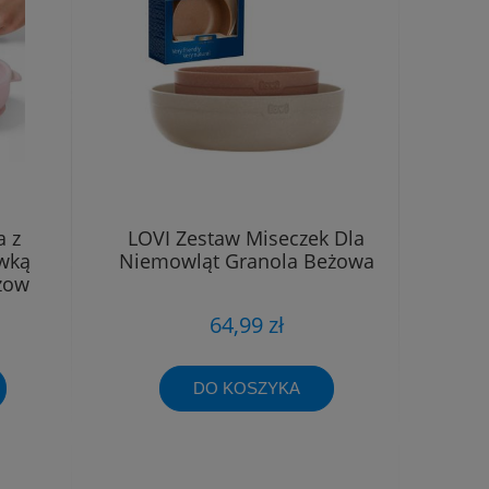
a z
LOVI Zestaw Miseczek Dla
ywką
Niemowląt Granola Beżowa
żow
64,99 zł
DO KOSZYKA