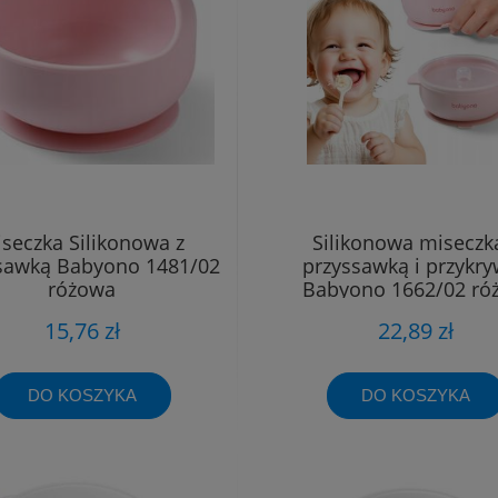
seczka Silikonowa z
Silikonowa miseczk
sawką Babyono 1481/02
przyssawką i przykr
różowa
Babyono 1662/02 ró
15,76 zł
22,89 zł
DO KOSZYKA
DO KOSZYKA