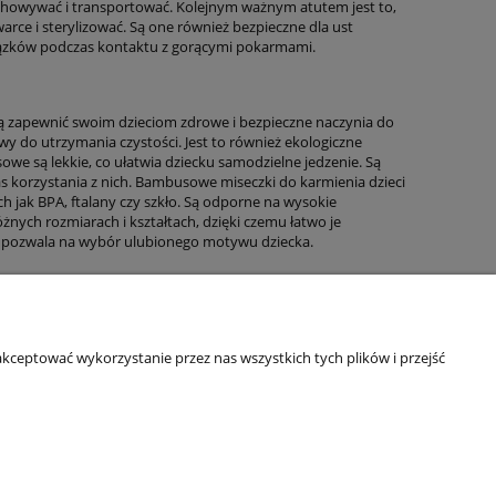
rzechowywać i transportować. Kolejnym ważnym atutem jest to,
rce i sterylizować. Są one również bezpieczne dla ust
związków podczas kontaktu z gorącymi pokarmami.
ą zapewnić swoim dzieciom zdrowe i bezpieczne naczynia do
twy do utrzymania czystości. Jest to również ekologiczne
we są lekkie, co ułatwia dziecku samodzielne jedzenie. Są
korzystania z nich. Bambusowe miseczki do karmienia dzieci
ch jak BPA, ftalany czy szkło. Są odporne na wysokie
nych rozmiarach i kształtach, dzięki czemu łatwo je
o pozwala na wybór ulubionego motywu dziecka.
kceptować wykorzystanie przez nas wszystkich tych plików i przejść
Informacje o sklepie
O firmie
Odbiory osobiste
Dane kontaktowe
Kontakt