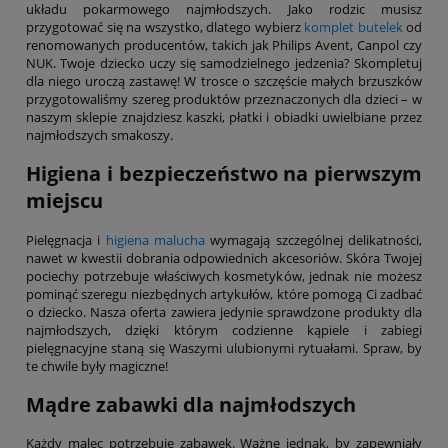
układu pokarmowego najmłodszych. Jako rodzic musisz
przygotować się na wszystko, dlatego wybierz
komplet butelek
od
renomowanych producentów, takich jak Philips Avent, Canpol czy
NUK. Twoje dziecko uczy się samodzielnego jedzenia? Skompletuj
dla niego uroczą zastawę! W trosce o szczęście małych brzuszków
przygotowaliśmy szereg produktów przeznaczonych dla dzieci – w
naszym sklepie znajdziesz kaszki, płatki i obiadki uwielbiane przez
najmłodszych smakoszy.
Higiena i bezpieczeństwo na pierwszym
miejscu
Pielęgnacja i
higiena malucha
wymagają szczególnej delikatności,
nawet w kwestii dobrania odpowiednich akcesoriów. Skóra Twojej
pociechy potrzebuje właściwych kosmetyków, jednak nie możesz
pominąć szeregu niezbędnych artykułów, które pomogą Ci zadbać
o dziecko. Nasza oferta zawiera jedynie sprawdzone produkty dla
najmłodszych, dzięki którym codzienne kąpiele i zabiegi
pielęgnacyjne staną się Waszymi ulubionymi rytuałami. Spraw, by
te chwile były magiczne!
Mądre zabawki dla najmłodszych
Każdy malec potrzebuje zabawek. Ważne jednak, by zapewniały