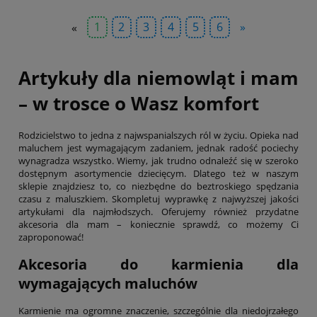
«
1
2
3
4
5
6
»
Artykuły dla niemowląt i mam
– w trosce o Wasz komfort
Rodzicielstwo to jedna z najwspanialszych ról w życiu. Opieka nad
maluchem jest wymagającym zadaniem, jednak radość pociechy
wynagradza wszystko. Wiemy, jak trudno odnaleźć się w szeroko
dostępnym asortymencie dziecięcym. Dlatego też w naszym
sklepie znajdziesz to, co niezbędne do beztroskiego spędzania
czasu z maluszkiem. Skompletuj wyprawkę z najwyższej jakości
artykułami dla najmłodszych. Oferujemy również przydatne
akcesoria dla mam – koniecznie sprawdź, co możemy Ci
zaproponować!
Akcesoria do karmienia dla
wymagających maluchów
Karmienie ma ogromne znaczenie, szczególnie dla niedojrzałego