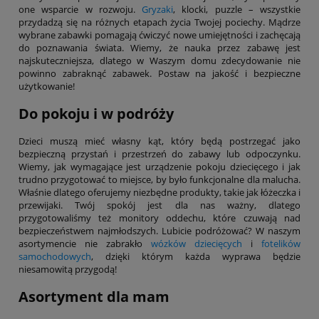
one wsparcie w rozwoju.
Gryzaki
, klocki, puzzle – wszystkie
przydadzą się na różnych etapach życia Twojej pociechy. Mądrze
wybrane zabawki pomagają ćwiczyć nowe umiejętności i zachęcają
do poznawania świata. Wiemy, że nauka przez zabawę jest
najskuteczniejsza, dlatego w Waszym domu zdecydowanie nie
powinno zabraknąć zabawek. Postaw na jakość i bezpieczne
użytkowanie!
Do pokoju i w podróży
Dzieci muszą mieć własny kąt, który będą postrzegać jako
bezpieczną przystań i przestrzeń do zabawy lub odpoczynku.
Wiemy, jak wymagające jest urządzenie pokoju dziecięcego i jak
trudno przygotować to miejsce, by było funkcjonalne dla malucha.
Właśnie dlatego oferujemy niezbędne produkty, takie jak łóżeczka i
przewijaki. Twój spokój jest dla nas ważny, dlatego
przygotowaliśmy też monitory oddechu, które czuwają nad
bezpieczeństwem najmłodszych. Lubicie podróżować? W naszym
asortymencie nie zabrakło
wózków dziecięcych
i
fotelików
samochodowych
, dzięki którym każda wyprawa będzie
niesamowitą przygodą!
Asortyment dla mam