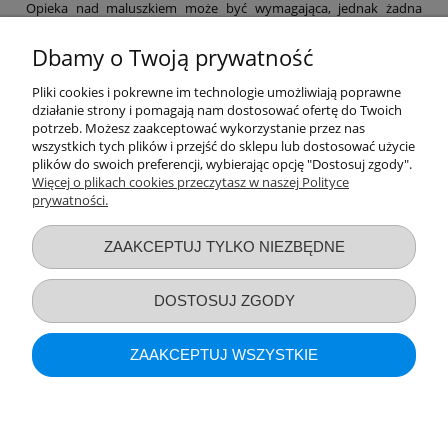
Opieka nad maluszkiem może być wymagająca, jednak żadna
mama nie powinna zapominać o swoich potrzebach. Dlatego też w
naszym sklepie znajdziesz niezbędne akcesoria poporodowe,
Dbamy o Twoją prywatność
dzięki którym łatwiej przejdziesz ten etap, a także szereg
produktów, które pomogą Ci zajmować się maluchem na co dzień.
Pliki cookies i pokrewne im technologie umożliwiają poprawne
Laktatory, funkcjonalne chusty, a nawet witaminy – nie zapominaj
działanie strony i pomagają nam dostosować ofertę do Twoich
o sobie! Pamiętaj, by po ciężkim dniu zapewnić sobie nieco relaksu
potrzeb. Możesz zaakceptować wykorzystanie przez nas
– np. za sprawą bezpiecznych kosmetyków z naszej oferty.
wszystkich tych plików i przejść do sklepu lub dostosować użycie
Zapraszamy na zakupy!
plików do swoich preferencji, wybierając opcję "Dostosuj zgody".
Więcej o plikach cookies przeczytasz w naszej Polityce
prywatności.
Przydatne linki
ZAAKCEPTUJ TYLKO NIEZBĘDNE
Warunki zakupów
DOSTOSUJ ZGODY
Moje konto
ZAAKCEPTUJ WSZYSTKIE
Informacje o sklepie
POKAŻ PEŁNĄ WERSJĘ STRONY