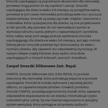
Smoczki uspokajające są popularnymi akcesoriami dla niemowląt,
ponieważ mogą pomóc im się uspokoić i zasnąć. Smoczki
uspokajające dla dzieci w wieku 0-6 miesięcy są szczególnie ważne,
ponieważ w tym czasie niemowlęta potrzebują wiele snu i poczucia
bezpieczeństwa. Smoczki są zazwyczaj małe, miękkie i stworzone z
materiałów, które są bezpieczne dla dziecka. Są one projektowane
w taki sposób, aby pasować do ust niemowlęcia i pomóc w
stymulacji odruchu ssania. Jednym z najważniejszych czynników,
który należy wziąć pod uwagę podczas wybierania smoczka
uspokajającego dla dziecka w wieku 0-6 miesięcy, jest jego rozmiar.
Dobrej jakości smoczek powinien być dostosowany do wieku i
rozmiaru dziecka, aby zapewnić mu odpowiednią stymulację. W
naszym sklepie znajdą Państwo duży wybór smoczków
uspokajających o różnych kolorach, wzorach i kształtach.
Canpol Smoczki Silikonowe 2szt. Royal.
CANPOL Smoczki Silikonowe 2szt. 0-6m ROYAL to produkt
stworzony dla niemowląt, które potrzebują wsparcia w procesie
uspokajania. Smoczki te zostały wykonane z wysokiej jakości
silikonu, co zapewnia bezpieczeństwo i trwałość produktu.
Smoczki CANPOL posiadają ergonomiczny kształt, który zapewnia
odpowiednie dopasowanie do ust dziecka i minimalizuje ryzyko
uszkodzeń jamy ustnej. Są one również wyposażone w specjalny
system wentylacji, który pomaga w utrzymaniu suchych i