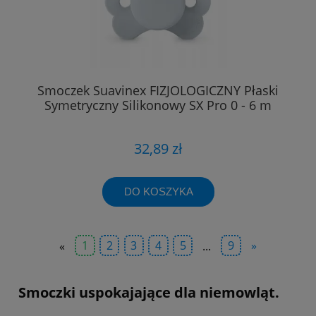
Smoczek Suavinex FIZJOLOGICZNY Płaski
Symetryczny Silikonowy SX Pro 0 - 6 m
32,89 zł
DO KOSZYKA
«
1
2
3
4
5
...
9
»
Smoczki uspokajające dla niemowląt.