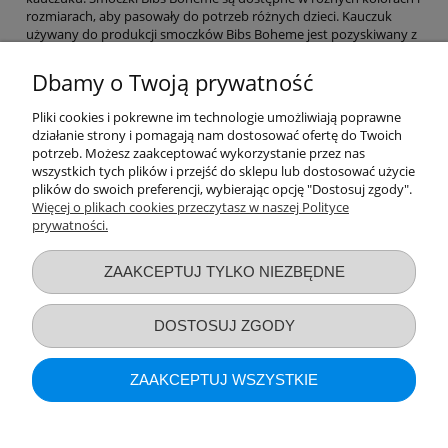
rozmiarach, aby pasowały do potrzeb różnych dzieci. Kauczuk
używany do produkcji smoczków Bibs Boheme jest pozyskiwany z
drzewa Hevea brasiliensis, który rośnie w krajach tropikalnych.
Kauczuk ten jest bezpieczny dla niemowląt i jest wolny od
Dbamy o Twoją prywatność
szkodliwych substancji chemicznych, takich jak BPA i ftalany.
Smoczki Bibs Boheme są projektowane w Danii i są inspirowane
Pliki cookies i pokrewne im technologie umożliwiają poprawne
skandynawskim stylem. Mają klasyczny, prosty wygląd, który jest
działanie strony i pomagają nam dostosować ofertę do Twoich
modny i pasuje do większości stylów ubierania niemowląt.
potrzeb. Możesz zaakceptować wykorzystanie przez nas
Smoczki Bibs Boheme są również zaprojektowane z myślą o
wszystkich tych plików i przejść do sklepu lub dostosować użycie
funkcjonalności - mają ergonomiczny kształt, który dopasowuje się
plików do swoich preferencji, wybierając opcję "Dostosuj zgody".
do kształtu ust dziecka i zapewnia maksymalny komfort.
Więcej o plikach cookies przeczytasz w naszej Polityce
prywatności.
Przydatne linki
ZAAKCEPTUJ TYLKO NIEZBĘDNE
Warunki zakupów
DOSTOSUJ ZGODY
Moje konto
ZAAKCEPTUJ WSZYSTKIE
Informacje o sklepie