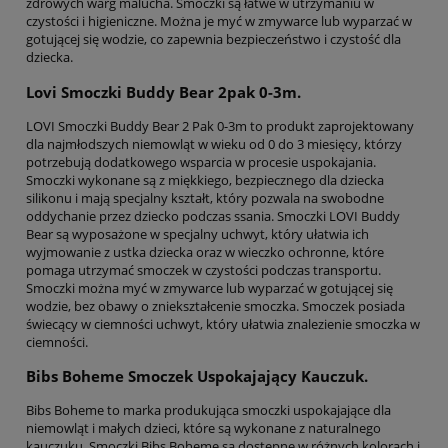
zdrowych warg malucha. Smoczki są łatwe w utrzymaniu w
czystości i higieniczne. Można je myć w zmywarce lub wyparzać w
gotującej się wodzie, co zapewnia bezpieczeństwo i czystość dla
dziecka.
Lovi Smoczki Buddy Bear 2pak 0-3m.
LOVI Smoczki Buddy Bear 2 Pak 0-3m to produkt zaprojektowany
dla najmłodszych niemowląt w wieku od 0 do 3 miesięcy, którzy
potrzebują dodatkowego wsparcia w procesie uspokajania.
Smoczki wykonane są z miękkiego, bezpiecznego dla dziecka
silikonu i mają specjalny kształt, który pozwala na swobodne
oddychanie przez dziecko podczas ssania. Smoczki LOVI Buddy
Bear są wyposażone w specjalny uchwyt, który ułatwia ich
wyjmowanie z ustka dziecka oraz w wieczko ochronne, które
pomaga utrzymać smoczek w czystości podczas transportu.
Smoczki można myć w zmywarce lub wyparzać w gotującej się
wodzie, bez obawy o zniekształcenie smoczka. Smoczek posiada
świecący w ciemności uchwyt, który ułatwia znalezienie smoczka w
ciemności.
Bibs Boheme Smoczek Uspokajający Kauczuk.
Bibs Boheme to marka produkująca smoczki uspokajające dla
niemowląt i małych dzieci, które są wykonane z naturalnego
kauczuku. Smoczki Bibs Boheme są dostępne w różnych kolorach i