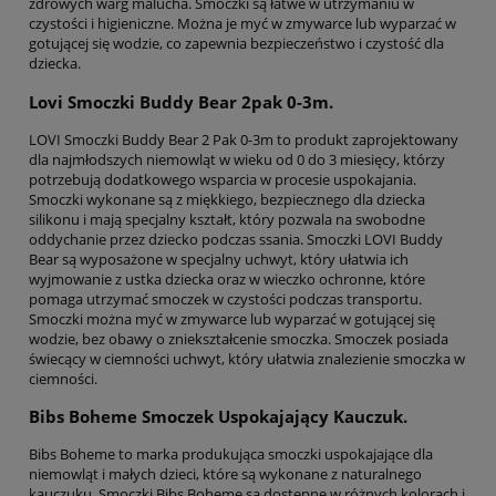
zdrowych warg malucha. Smoczki są łatwe w utrzymaniu w
czystości i higieniczne. Można je myć w zmywarce lub wyparzać w
gotującej się wodzie, co zapewnia bezpieczeństwo i czystość dla
dziecka.
Lovi Smoczki Buddy Bear 2pak 0-3m.
LOVI Smoczki Buddy Bear 2 Pak 0-3m to produkt zaprojektowany
dla najmłodszych niemowląt w wieku od 0 do 3 miesięcy, którzy
potrzebują dodatkowego wsparcia w procesie uspokajania.
Smoczki wykonane są z miękkiego, bezpiecznego dla dziecka
silikonu i mają specjalny kształt, który pozwala na swobodne
oddychanie przez dziecko podczas ssania. Smoczki LOVI Buddy
Bear są wyposażone w specjalny uchwyt, który ułatwia ich
wyjmowanie z ustka dziecka oraz w wieczko ochronne, które
pomaga utrzymać smoczek w czystości podczas transportu.
Smoczki można myć w zmywarce lub wyparzać w gotującej się
wodzie, bez obawy o zniekształcenie smoczka. Smoczek posiada
świecący w ciemności uchwyt, który ułatwia znalezienie smoczka w
ciemności.
Bibs Boheme Smoczek Uspokajający Kauczuk.
Bibs Boheme to marka produkująca smoczki uspokajające dla
niemowląt i małych dzieci, które są wykonane z naturalnego
kauczuku. Smoczki Bibs Boheme są dostępne w różnych kolorach i