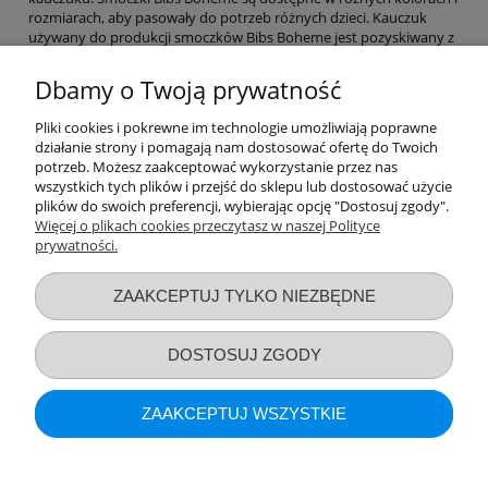
rozmiarach, aby pasowały do potrzeb różnych dzieci. Kauczuk
używany do produkcji smoczków Bibs Boheme jest pozyskiwany z
drzewa Hevea brasiliensis, który rośnie w krajach tropikalnych.
Kauczuk ten jest bezpieczny dla niemowląt i jest wolny od
Dbamy o Twoją prywatność
szkodliwych substancji chemicznych, takich jak BPA i ftalany.
Smoczki Bibs Boheme są projektowane w Danii i są inspirowane
Pliki cookies i pokrewne im technologie umożliwiają poprawne
skandynawskim stylem. Mają klasyczny, prosty wygląd, który jest
działanie strony i pomagają nam dostosować ofertę do Twoich
modny i pasuje do większości stylów ubierania niemowląt.
potrzeb. Możesz zaakceptować wykorzystanie przez nas
Smoczki Bibs Boheme są również zaprojektowane z myślą o
wszystkich tych plików i przejść do sklepu lub dostosować użycie
funkcjonalności - mają ergonomiczny kształt, który dopasowuje się
plików do swoich preferencji, wybierając opcję "Dostosuj zgody".
do kształtu ust dziecka i zapewnia maksymalny komfort.
Więcej o plikach cookies przeczytasz w naszej Polityce
prywatności.
Przydatne linki
ZAAKCEPTUJ TYLKO NIEZBĘDNE
Warunki zakupów
DOSTOSUJ ZGODY
Moje konto
ZAAKCEPTUJ WSZYSTKIE
Informacje o sklepie