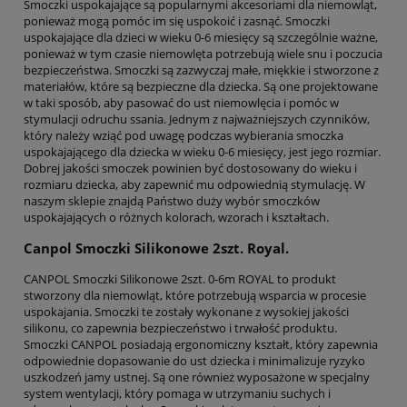
Smoczki uspokajające są popularnymi akcesoriami dla niemowląt,
ponieważ mogą pomóc im się uspokoić i zasnąć. Smoczki
uspokajające dla dzieci w wieku 0-6 miesięcy są szczególnie ważne,
ponieważ w tym czasie niemowlęta potrzebują wiele snu i poczucia
bezpieczeństwa. Smoczki są zazwyczaj małe, miękkie i stworzone z
materiałów, które są bezpieczne dla dziecka. Są one projektowane
w taki sposób, aby pasować do ust niemowlęcia i pomóc w
stymulacji odruchu ssania. Jednym z najważniejszych czynników,
który należy wziąć pod uwagę podczas wybierania smoczka
uspokajającego dla dziecka w wieku 0-6 miesięcy, jest jego rozmiar.
Dobrej jakości smoczek powinien być dostosowany do wieku i
rozmiaru dziecka, aby zapewnić mu odpowiednią stymulację. W
naszym sklepie znajdą Państwo duży wybór smoczków
uspokajających o różnych kolorach, wzorach i kształtach.
Canpol Smoczki Silikonowe 2szt. Royal.
CANPOL Smoczki Silikonowe 2szt. 0-6m ROYAL to produkt
stworzony dla niemowląt, które potrzebują wsparcia w procesie
uspokajania. Smoczki te zostały wykonane z wysokiej jakości
silikonu, co zapewnia bezpieczeństwo i trwałość produktu.
Smoczki CANPOL posiadają ergonomiczny kształt, który zapewnia
odpowiednie dopasowanie do ust dziecka i minimalizuje ryzyko
uszkodzeń jamy ustnej. Są one również wyposażone w specjalny
system wentylacji, który pomaga w utrzymaniu suchych i