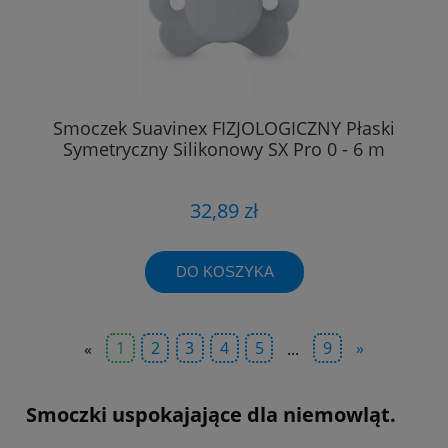
Smoczek Suavinex FIZJOLOGICZNY Płaski
Symetryczny Silikonowy SX Pro 0 - 6 m
32,89 zł
DO KOSZYKA
«
1
2
3
4
5
...
9
»
Smoczki uspokajające dla niemowląt.