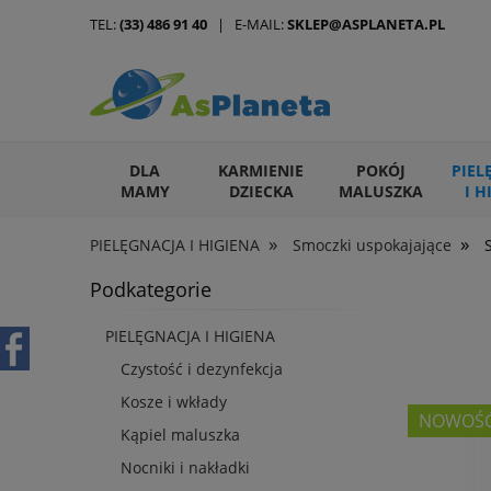
TEL:
(33) 486 91 40
| E-MAIL:
SKLEP@ASPLANETA.PL
DLA
KARMIENIE
POKÓJ
PIEL
MAMY
DZIECKA
MALUSZKA
I H
»
»
PIELĘGNACJA I HIGIENA
Smoczki uspokajające
ARTYKUŁY DLA ZWIERZĄT
Podkategorie
PIELĘGNACJA I HIGIENA
Czystość i dezynfekcja
Kosze i wkłady
NOWOŚ
Kąpiel maluszka
Nocniki i nakładki