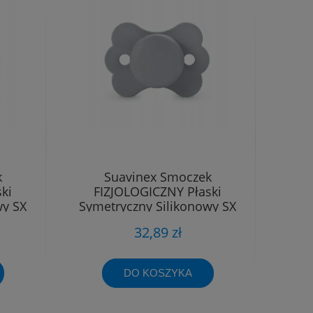
k
Suavinex Smoczek
ki
FIZJOLOGICZNY Płaski
wy SX
Symetryczny Silikonowy SX
Pro 6 - 18m
32,89 zł
DO KOSZYKA