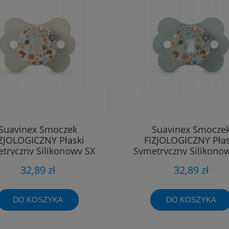
Suavinex Smoczek
Suavinex Smocze
IZJOLOGICZNY Płaski
FIZJOLOGICZNY Płas
tryczny Silikonowy SX
Symetryczny Silikono
Pro 6 - 18m
Pro 6 - 18m
32,89 zł
32,89 zł
DO KOSZYKA
DO KOSZYKA