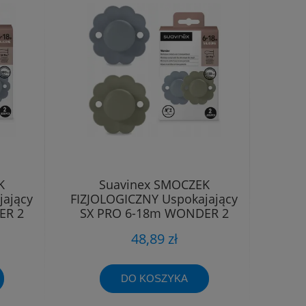
K
Suavinex SMOCZEK
jający
FIZJOLOGICZNY Uspokajający
ER 2
SX PRO 6-18m WONDER 2
sztuki
48,89 zł
DO KOSZYKA