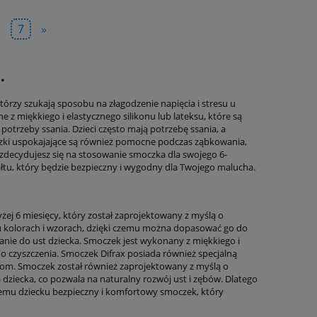
.
7
»
.
tórzy szukają sposobu na złagodzenie napięcia i stresu u
 miękkiego i elastycznego silikonu lub lateksu, które są
otrzeby ssania. Dzieci często mają potrzebę ssania, a
zki uspokajające są również pomocne podczas ząbkowania,
 zdecydujesz się na stosowanie smoczka dla swojego 6-
ałtu, który będzie bezpieczny i wygodny dla Twojego malucha.
ej 6 miesięcy, który został zaprojektowany z myślą o
ku kolorach i wzorach, dzięki czemu można dopasować go do
owanie do ust dziecka. Smoczek jest wykonany z miękkiego i
do czyszczenia. Smoczek Difrax posiada również specjalną
lkom. Smoczek został również zaprojektowany z myślą o
b dziecka, co pozwala na naturalny rozwój ust i zębów. Dlatego
emu dziecku bezpieczny i komfortowy smoczek, który