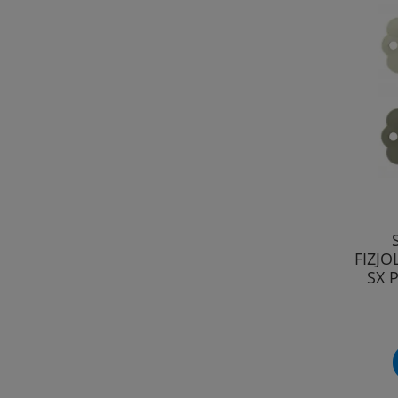
FIZJO
SX 