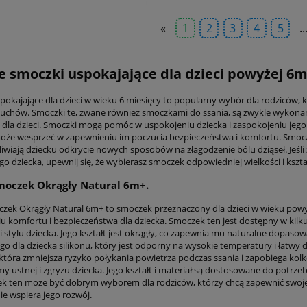
«
1
2
3
4
5
..
e smoczki uspokajające dla dzieci powyżej 6m
pokajające dla dzieci w wieku 6 miesięcy to popularny wybór dla rodziców, k
uchów. Smoczki te, zwane również smoczkami do ssania, są zwykle wykonane z
 dla dzieci. Smoczki mogą pomóc w uspokojeniu dziecka i zaspokojeniu jego p
że wesprzeć w zapewnieniu im poczucia bezpieczeństwa i komfortu. Smoc
iwiają dziecku odkrycie nowych sposobów na złagodzenie bólu dziąseł. Jeśli
go dziecka, upewnij się, że wybierasz smoczek odpowiedniej wielkości i kszt
moczek Okrągły Natural 6m+.
czek Okrągły Natural 6m+ to smoczek przeznaczony dla dzieci w wieku powyż
u komfortu i bezpieczeństwa dla dziecka. Smoczek ten jest dostępny w kil
 i stylu dziecka. Jego kształt jest okrągły, co zapewnia mu naturalne dopas
go dla dziecka silikonu, który jest odporny na wysokie temperatury i łatwy 
która zmniejsza ryzyko połykania powietrza podczas ssania i zapobiega ko
y ustnej i zgryzu dziecka. Jego kształt i materiał są dostosowane do potrze
ek ten może być dobrym wyborem dla rodziców, którzy chcą zapewnić swoj
ie wspiera jego rozwój.