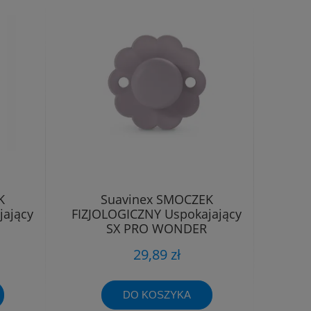
K
Suavinex SMOCZEK
jający
FIZJOLOGICZNY Uspokajający
SX PRO WONDER
m
SILIKONOWY 6-18m
29,89 zł
DO KOSZYKA