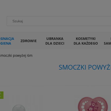
ĘGNACJA
UBRANKA
KOSMETYKI
ZDROWIE
IGIENA
DLA DZIECI
DLA KAŻDEGO
SA
Smoczki powyżej 6m
SMOCZKI POWYŻ
Ć