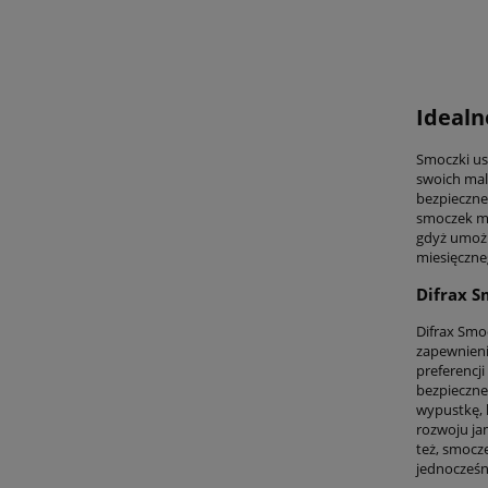
Idealn
Smoczki us
swoich mal
bezpieczne
smoczek mo
gdyż umożl
miesięczne
Difrax S
Difrax Smo
zapewnieni
preferencji
bezpieczne
wypustkę, 
rozwoju jam
też, smocz
jednocześn