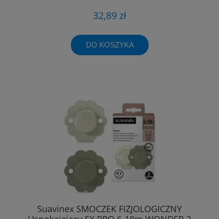
32,89 zł
DO KOSZYKA
Suavinex SMOCZEK FIZJOLOGICZNY
Uspokajający SX PRO 6-18m WONDER 2