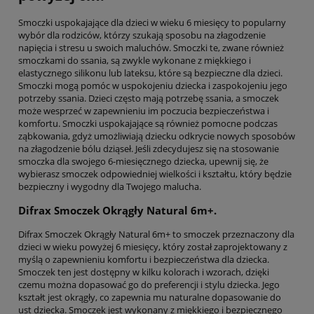
Smoczki uspokajające dla dzieci w wieku 6 miesięcy to popularny
wybór dla rodziców, którzy szukają sposobu na złagodzenie
napięcia i stresu u swoich maluchów. Smoczki te, zwane również
smoczkami do ssania, są zwykle wykonane z miękkiego i
elastycznego silikonu lub lateksu, które są bezpieczne dla dzieci.
Smoczki mogą pomóc w uspokojeniu dziecka i zaspokojeniu jego
potrzeby ssania. Dzieci często mają potrzebę ssania, a smoczek
może wesprzeć w zapewnieniu im poczucia bezpieczeństwa i
komfortu. Smoczki uspokajające są również pomocne podczas
ząbkowania, gdyż umożliwiają dziecku odkrycie nowych sposobów
na złagodzenie bólu dziąseł. Jeśli zdecydujesz się na stosowanie
smoczka dla swojego 6-miesięcznego dziecka, upewnij się, że
wybierasz smoczek odpowiedniej wielkości i kształtu, który będzie
bezpieczny i wygodny dla Twojego malucha.
Difrax Smoczek Okrągły Natural 6m+.
Difrax Smoczek Okrągły Natural 6m+ to smoczek przeznaczony dla
dzieci w wieku powyżej 6 miesięcy, który został zaprojektowany z
myślą o zapewnieniu komfortu i bezpieczeństwa dla dziecka.
Smoczek ten jest dostępny w kilku kolorach i wzorach, dzięki
czemu można dopasować go do preferencji i stylu dziecka. Jego
kształt jest okrągły, co zapewnia mu naturalne dopasowanie do
ust dziecka. Smoczek jest wykonany z miękkiego i bezpiecznego