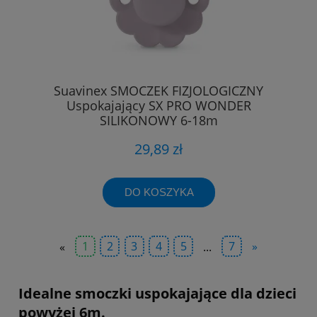
Suavinex SMOCZEK FIZJOLOGICZNY
Uspokajający SX PRO WONDER
SILIKONOWY 6-18m
29,89 zł
DO KOSZYKA
«
1
2
3
4
5
...
7
»
Idealne smoczki uspokajające dla dzieci
powyżej 6m.