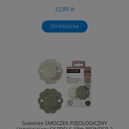
32,89 zł
DO KOSZYKA
Suavinex SMOCZEK FIZJOLOGICZNY
Uspokajający SX PRO 6-18m WONDER 2