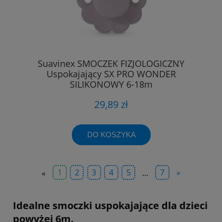
Suavinex SMOCZEK FIZJOLOGICZNY
Uspokajający SX PRO WONDER
SILIKONOWY 6-18m
29,89 zł
DO KOSZYKA
«
1
2
3
4
5
...
7
»
Idealne smoczki uspokajające dla dzieci
powyżej 6m.