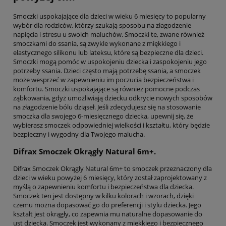
Smoczki uspokajające dla dzieci w wieku 6 miesięcy to popularny
wybór dla rodziców, którzy szukają sposobu na złagodzenie
napięcia i stresu u swoich maluchów. Smoczki te, zwane również
smoczkami do ssania, są zwykle wykonane z miękkiego i
elastycznego silikonu lub lateksu, które są bezpieczne dla dzieci.
Smoczki mogą pomóc w uspokojeniu dziecka i zaspokojeniu jego
potrzeby ssania. Dzieci często mają potrzebę ssania, a smoczek
może wesprzeć w zapewnieniu im poczucia bezpieczeństwa i
komfortu. Smoczki uspokajające są również pomocne podczas
ząbkowania, gdyż umożliwiają dziecku odkrycie nowych sposobów
na złagodzenie bólu dziąseł. Jeśli zdecydujesz się na stosowanie
smoczka dla swojego 6-miesięcznego dziecka, upewnij się, że
wybierasz smoczek odpowiedniej wielkości i kształtu, który będzie
bezpieczny i wygodny dla Twojego malucha.
Difrax Smoczek Okrągły Natural 6m+.
Difrax Smoczek Okrągły Natural 6m+ to smoczek przeznaczony dla
dzieci w wieku powyżej 6 miesięcy, który został zaprojektowany z
myślą o zapewnieniu komfortu i bezpieczeństwa dla dziecka.
Smoczek ten jest dostępny w kilku kolorach i wzorach, dzięki
czemu można dopasować go do preferencji i stylu dziecka. Jego
kształt jest okrągły, co zapewnia mu naturalne dopasowanie do
ust dziecka. Smoczek jest wykonany z miękkiego i bezpiecznego