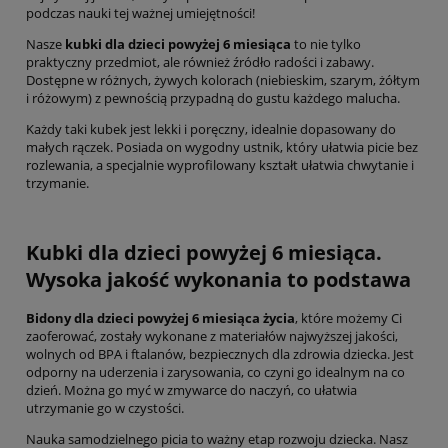
podczas nauki tej ważnej umiejętności!
Nasze
kubki dla dzieci powyżej 6 miesiąca
to nie tylko
praktyczny przedmiot, ale również źródło radości i zabawy.
Dostępne w różnych, żywych kolorach (niebieskim, szarym, żółtym
i różowym) z pewnością przypadną do gustu każdego malucha.
Każdy taki kubek jest lekki i poręczny, idealnie dopasowany do
małych rączek. Posiada on wygodny ustnik, który ułatwia picie bez
rozlewania, a specjalnie wyprofilowany kształt ułatwia chwytanie i
trzymanie.
Kubki dla dzieci powyżej 6 miesiąca.
Wysoka jakość wykonania to podstawa
Bidony dla dzieci powyżej 6 miesiąca życia
, które możemy Ci
zaoferować, zostały wykonane z materiałów najwyższej jakości,
wolnych od BPA i ftalanów, bezpiecznych dla zdrowia dziecka. Jest
odporny na uderzenia i zarysowania, co czyni go idealnym na co
dzień. Można go myć w zmywarce do naczyń, co ułatwia
utrzymanie go w czystości.
Nauka samodzielnego picia to ważny etap rozwoju dziecka. Nasz