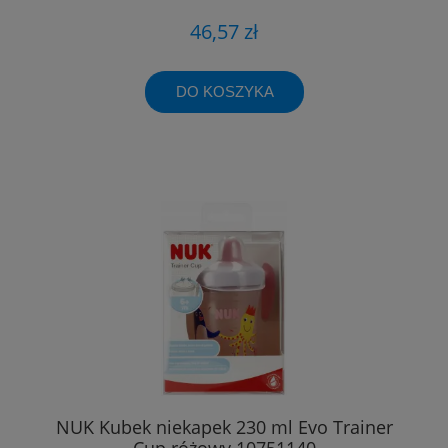
46,57 zł
DO KOSZYKA
NUK Kubek niekapek 230 ml Evo Trainer
Cup różowy 10751140