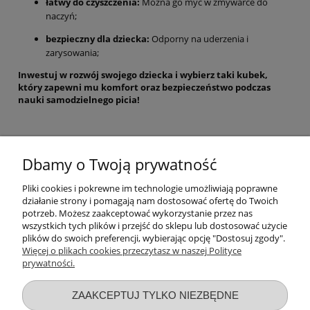
łatwy do czyszczenia:
Można go myć w zmywarce do
naczyń;
bezpieczny dla dziecka:
Odporny na uderzenia i
zarysowania;
Inwestuj w rozwój swojego dziecka i wybierz taki kubek,
który zapewni mu komfort oraz bezpieczeństwo podczas
nauki samodzielnego picia!
Bidony dla dzieci powyżej 6 miesiąca
Dbamy o Twoją prywatność
życia... i nie tylko
Pliki cookies i pokrewne im technologie umożliwiają poprawne
Nasza oferta to nie tylko
bidony dla dzieci powyżej 6 miesiąca
działanie strony i pomagają nam dostosować ofertę do Twoich
życia
. W sklepie znajdziesz szeroki wybór artykułów dla dzieci w
potrzeb. Możesz zaakceptować wykorzystanie przez nas
każdym wieku, od ubranek i zabawek po artykuły do pielęgnacji i
wszystkich tych plików i przejść do sklepu lub dostosować użycie
żywienia. Oferujemy produkty najwyższej jakości, pochodzących
plików do swoich preferencji, wybierając opcję "Dostosuj zgody".
od renomowanych producentów.
Więcej o plikach cookies przeczytasz w naszej Polityce
prywatności.
Przydatne linki
ZAAKCEPTUJ TYLKO NIEZBĘDNE
Warunki zakupów