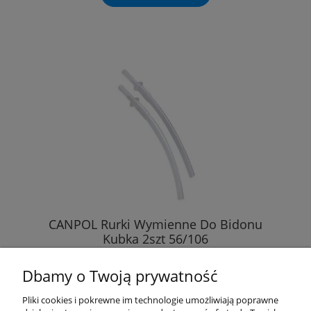
CANPOL Rurki Wymienne Do Bidonu
Kubka 2szt 56/106
Dbamy o Twoją prywatność
5,60 zł
Pliki cookies i pokrewne im technologie umożliwiają poprawne