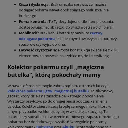
Cisza i dyskrecja:
Brak silniczka sprawia, że możesz
odciągać pokarm nawet obok śpiącego maluszka, nie
budząc go.
Pełna kontrola:
To Ty decydujesz o sile i tempie ssania,
dostosowując nacisk rączki do wrażliwości swoich piersi.
Mobilność:
Brak kabli i baterii sprawia, że
ręczny
odciągacz pokarmu
jest idealnym towarzyszem podróży,
spacerów czy wyjść do kina.
Łatwość czyszczenia:
Prosta konstrukcja składa się z kilku
elementów, co pozwala na szybkie mycie i sterylizację.
Kolektor pokarmu czyli „magiczna
butelka”, którą pokochały mamy
W naszej ofercie nie mogło zabraknąć hitu ostatnich lat czyli
kolektora pokarmu (tzw. magicznej butelki)
. To silikonowy
gadżet, który działa na zasadzie delikatnego podciśnienia.
Wystarczy przyłożyć go do drugiej piersi podczas karmienia
dziecka. Kolektor zbiera każdą kroplę cennego mleka, która w
innym przypadku wchłonęłaby się w wkładkę laktacyjną. To
najprostszy sposób na stworzenie domowego zapasu mrożonego
pokarmu bez dodatkowego wysiłku! Szczególnie polecamy
kolektory marek
BabyOno
oraz
Akuku
, które wykonane są z