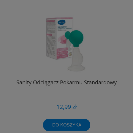
Sanity Odciągacz Pokarmu Standardowy
12,99 zł
DO KOSZYKA