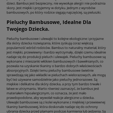
dzieci. Bambus jest bezpieczny, nie wywołuje alergii i nie podrażnia
skory. Jest miękki i przyjemny w dotyku. Jednym z wyrobów
bambusowych, po który rodzice sięgają najczęściej, są pieluszki.
Pieluchy Bambusowe, Idealne Dla
Twojego Dziecka.
Pieluchy bambusowe i ulewajki to kolejne ekologiczne i przyjazne
dla skóry dziecka rozwiązania, które zyskują coraz większą
popularność wśród rodziców. Bambus to naturalny materiał, który
jest miękki, przewiewny i bardzo wytrzymały, dzięki czemu idealnie
nadaje się do produkcji pieluch i ulewajek. Pieluchy bambusowe są
wykonane z mieszanki włókien bambusowych i bawełnianych, co
pozwala na uzyskanie tkaniny o bardzo dobrych właściwościach
absorpcyjnych. Dzięki temu pieluchy bambusowe świetnie
sprawdzają się jako wkładki w pieluchach wielorazowych, ale mogą
być też używane samodzielnie jako pieluchy jednorazowe. Są
miękkie i delikatne dla skóry dziecka, a przy tym bardzo trwałe i
łatwe w utrzymaniu. Warto również zaznaczyć, że bambus jest
materiałem hipoalergicznym, co oznacza, że jest mało
prawdopodobne, aby wywołał reakcje alergiczne u dziecka.
Ulewajki bambusowe są z kolei wykonane z miękkiej i przewiewnej
tkaniny bambusowej, która doskonale nadaje się do ochrony
ubrania dziecka przed plamami podczas karmienia lub jedzenia. Są