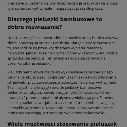
one łatwe w utrzymaniu, ponieważ można je prać w pralce, a poza
tym są bardzo wytrzymałe i mogą służyć przez długi czas.
Dlaczego pieluszki bambusowe to
dobre rozwiązanie?
Dzieci, a szczególnie noworodki i niemowlęta mają bardzo wrażliwą
skórę, podatną na otarcia i uczulenia. Dlatego bardzo ważne jest
to, aby rodzice na produkty dziecięce wybierali materiały
najwyższej jakości. Idealnie dla maluchów w każdym wieku będzie
sprawdzał się bambus. Ten świetnie nadaje się zarówno na
ubranka, jak i na pieluszki.
Pieluszki bambusowe dla dzieci wykonywane są ze specjalnego
włókna bambusowego, dzięki czemu są miękkie (w dotyku niemal
jak jedwab), przyjazne skórze, a jednocześnie bardzo wytrzymałe.
Tkanina jest na tyle wyjątkowa, że pieluchy bambusowe
wielorazowe, aby zachowały swoją miękkość i właściwości nie
muszą być prane z dodatkami płynów zmiękczających. Zarówno
pieluchy wielorazowe, jak i otulacze z muślinu bambusowego są
niezwykle wytrzymałe. Nawet intensywne użytkowanie i częste
pranie nie sprawiają, że tracą one swoje cenne właściwości.
Wiele możliwości stosowania pieluszek