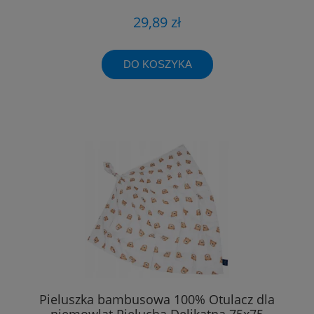
29,89 zł
DO KOSZYKA
Pieluszka bambusowa 100% Otulacz dla
niemowląt Pielucha Delikatna 75x75