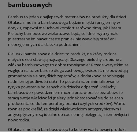
bambusowych
Bambus to jeden z najlepszych materiałów na produkty dla dzieci.
Otulacz z muślinu bambusowego będzie miękki i przyjemny w
dotyku, zapewni maluchowi komfort zarówno zimą, jak i latem.
Pieluchy bambusowe wielorazowe będą solidne i wytrzymałe
(niestraszne im nawet częste pranie), nie wywołają otarć ani
nieprzyjemnych dla dziecka podrażnień.
Pieluszki bambusowe dla dzieci to produkt, na który rodzice
małych dzieci stawiają najczęściej. Dlaczego pieluchy zrobione z
włókna bambusowego to dobre rozwiązanie? Przede wszystkim ze
względu na to, że bardzo długo zachowują świeżość, nie powodują
gromadzenia się brzydkich zapachów, a dodatkowo zapobiegają
nadmiernej potliwości ciała - to pozwala na zminimalizowanie
ryzyka powstania bolesnych dla dziecka odparzeń. Pieluchy
bambusowe z powodzeniem można prać w pralce bez obaw, że
stracą swoje właściwości (należy jednak stosować się do zaleceń
producenta co do temperatury prania i użytych środków). Warto
również podkreślić, że dzięki właściwościom antygrzybicznym i
antyseptycznym są idealne do codziennej pielęgnacji niemowlęcia i
noworodka.
Otulacz z muślinu bambusowego to kolejny warty uwagi produkt
dla dzieci. Jest na tyle uniwersalny, że można stosować go