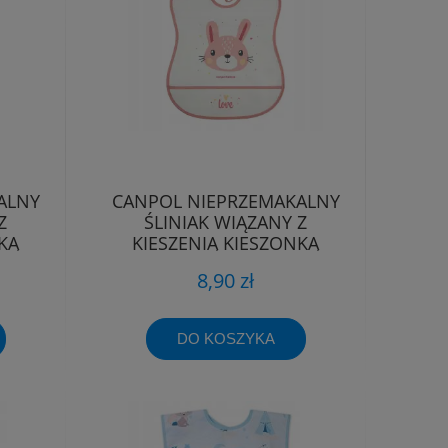
ALNY
CANPOL NIEPRZEMAKALNY
Z
ŚLINIAK WIĄZANY Z
KĄ
KIESZENIĄ KIESZONKĄ
I
ZMYWALNY MIĘKKI
8,90 zł
DO KOSZYKA