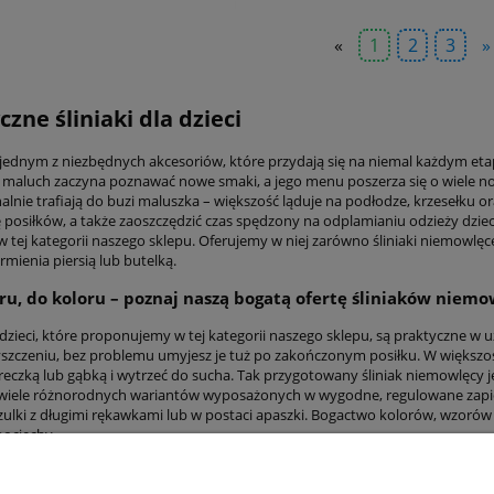
«
1
2
3
»
czne śliniaki dla dzieci
st jednym z niezbędnych akcesoriów, które przydają się na niemal każdym et
maluch zaczyna poznawać nowe smaki, a jego menu poszerza się o wiele nowoś
nalnie trafiają do buzi maluszka – większość ląduje na podłodze, krzesełku 
 posiłków, a także zaoszczędzić czas spędzony na odplamianiu odzieży dziec
w tej kategorii naszego sklepu. Oferujemy w niej zarówno śliniaki niemowlę
mienia piersią lub butelką.
u, do koloru – poznaj naszą bogatą ofertę śliniaków niem
a dzieci, które proponujemy w tej kategorii naszego sklepu, są praktyczne w 
yszczeniu, bez problemu umyjesz je tuż po zakończonym posiłku. W większoś
reczką lub gąbką i wytrzeć do sucha. Tak przygotowany śliniak niemowlęcy 
 wiele różnorodnych wariantów wyposażonych w wygodne, regulowane zapięci
zulki z długimi rękawkami lub w postaci apaszki. Bogactwo kolorów, wzorów 
pociechy.