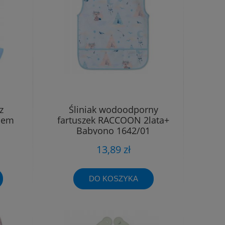
z
Śliniak wodoodporny
iem
fartuszek RACCOON 2lata+
Babyono 1642/01
13,89 zł
DO KOSZYKA