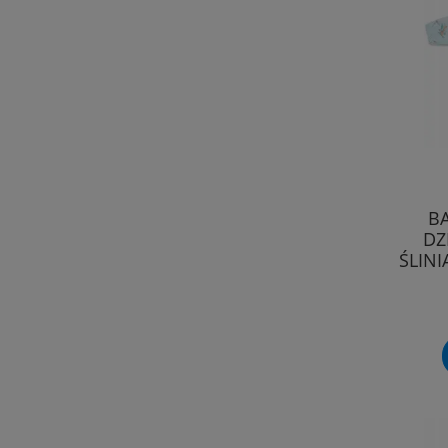
B
DZ
ŚLIN