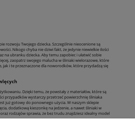
apie rozwoju Twojego dziecka. Szczególnie nieocenione są
ci. Nikogo chyba nie dziwi fakt, że jedynie niewielkie ilości
oraz na ubranku dziecka. Aby temu zapobiec i ułatwić sobie
ięcej, zaopatrz swojego malucha w śliniaki wielorazowe, które
ce, jak i te przeznaczone dla noworodków, które przydadzą się
owlęcych
użytkowaniu. Dzięki temu, że powstały z materiałów, które są
ci przypadków wystarczy przetrzeć powierzchnię śliniaka
jest już gotowy do ponownego użycia. W naszym sklepie
a, dodatkową kieszonkę na jedzenie, a nawet śliniaki w
oraz rodzajów sprawia, że bez trudu znajdziesz idealny model