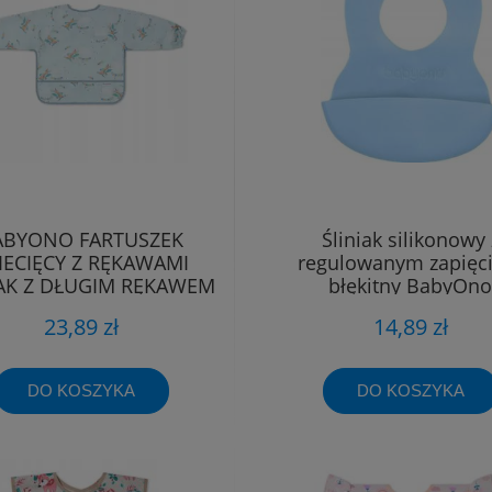
ABYONO FARTUSZEK
Śliniak silikonowy 
IECIĘCY Z RĘKAWAMI
regulowanym zapięc
IAK Z DŁUGIM RĘKAWEM
błękitny BabyOno
6m+
23,89 zł
14,89 zł
DO KOSZYKA
DO KOSZYKA