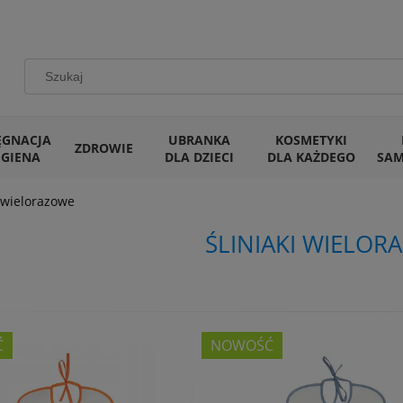
ĘGNACJA
UBRANKA
KOSMETYKI
ZDROWIE
IGIENA
DLA DZIECI
DLA KAŻDEGO
SA
i wielorazowe
ŚLINIAKI WIELOR
Ć
NOWOŚĆ