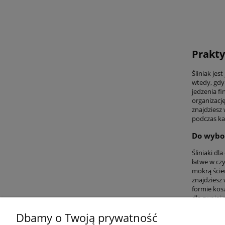
Prakty
Śliniak je
wtedy, gdy 
jedzenia fi
organizację
znajdziesz 
podczas kar
Do wybor
Śliniaki dl
łatwe w cz
mokrą ście
znajdziesz
formie kos
dla swojej 
Dbamy o Twoją prywatność