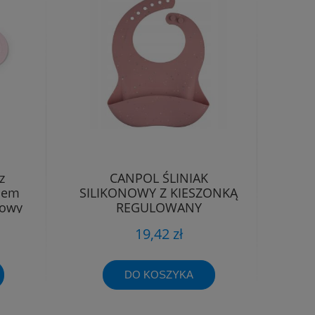
z
CANPOL ŚLINIAK
iem
SILIKONOWY Z KIESZONKĄ
żowy
REGULOWANY
WODOODPORNY
19,42 zł
DO KOSZYKA