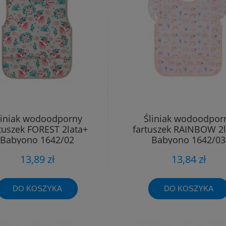
liniak wodoodporny
Śliniak wodoodpor
tuszek FOREST 2lata+
fartuszek RAINBOW 2l
Babyono 1642/02
Babyono 1642/03
13,89 zł
13,84 zł
DO KOSZYKA
DO KOSZYKA