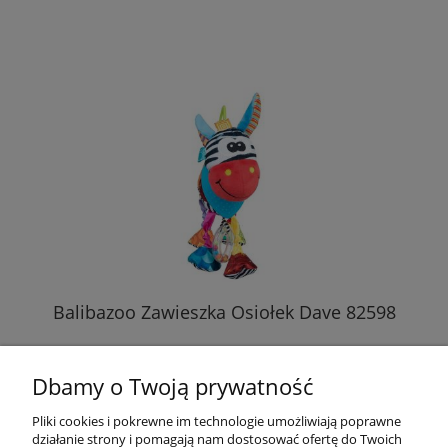
Balibazoo Zawieszka Osiołek Dave 82598
Dbamy o Twoją prywatność
45,89 zł
Pliki cookies i pokrewne im technologie umożliwiają poprawne
działanie strony i pomagają nam dostosować ofertę do Twoich