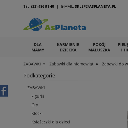
TEL:
(33) 486 91 40
| E-MAIL:
SKLEP@ASPLANETA.PL
DLA
KARMIENIE
POKÓJ
PIEL
MAMY
DZIECKA
MALUSZKA
I H
»
»
ZABAWKI
Zabawki dla niemowląt
Zabawki do wó
ARTYKUŁY DLA ZWIERZĄT
Podkategorie
ZABAWKI
Figurki
Gry
Klocki
Książeczki dla dzieci