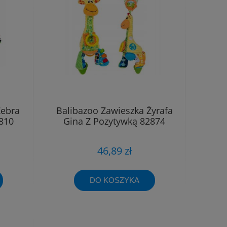
Zebra
Balibazoo Zawieszka Żyrafa
810
Gina Z Pozytywką 82874
46,89 zł
DO KOSZYKA