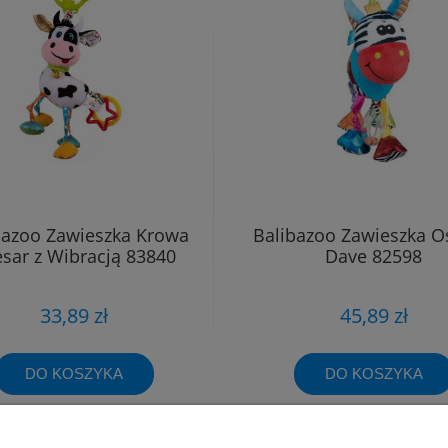
bazoo Zawieszka Krowa
Balibazoo Zawieszka O
sar z Wibracją 83840
Dave 82598
33,89 zł
45,89 zł
DO KOSZYKA
DO KOSZYKA