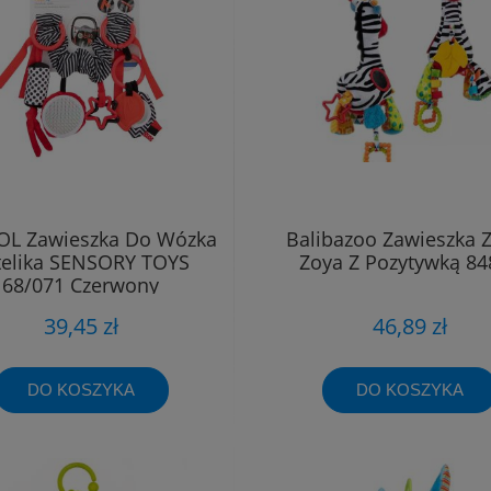
L Zawieszka Do Wózka
Balibazoo Zawieszka 
telika SENSORY TOYS
Zoya Z Pozytywką 84
68/071 Czerwony
39,45 zł
46,89 zł
DO KOSZYKA
DO KOSZYKA