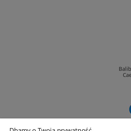
Bali
Cae
Dbamy o Twoją prywatność