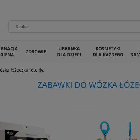
ĘGNACJA
UBRANKA
KOSMETYKI
ZDROWIE
IGIENA
DLA DZIECI
DLA KAŻDEGO
SA
zka łóżeczka fotelika
ZABAWKI DO WÓZKA ŁÓŻE