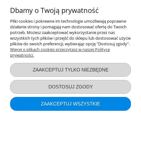
POKAŻ PEŁNĄ WERSJĘ STRONY
Dbamy o Twoją prywatność
Sklep internetowy Shoper.pl
Pliki cookies i pokrewne im technologie umożliwiają poprawne
działanie strony i pomagają nam dostosować ofertę do Twoich
potrzeb. Możesz zaakceptować wykorzystanie przez nas
wszystkich tych plików i przejść do sklepu lub dostosować użycie
plików do swoich preferencji, wybierając opcję "Dostosuj zgody".
Więcej o plikach cookies przeczytasz w naszej Polityce
prywatności.
ZAAKCEPTUJ TYLKO NIEZBĘDNE
DOSTOSUJ ZGODY
ZAAKCEPTUJ WSZYSTKIE