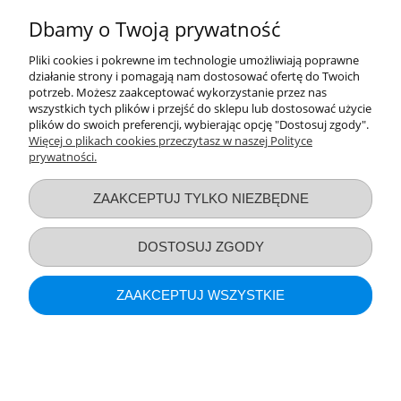
POKAŻ PEŁNĄ WERSJĘ STRONY
Dbamy o Twoją prywatność
Sklep internetowy Shoper.pl
Pliki cookies i pokrewne im technologie umożliwiają poprawne
działanie strony i pomagają nam dostosować ofertę do Twoich
potrzeb. Możesz zaakceptować wykorzystanie przez nas
wszystkich tych plików i przejść do sklepu lub dostosować użycie
plików do swoich preferencji, wybierając opcję "Dostosuj zgody".
Więcej o plikach cookies przeczytasz w naszej Polityce
prywatności.
ZAAKCEPTUJ TYLKO NIEZBĘDNE
DOSTOSUJ ZGODY
ZAAKCEPTUJ WSZYSTKIE