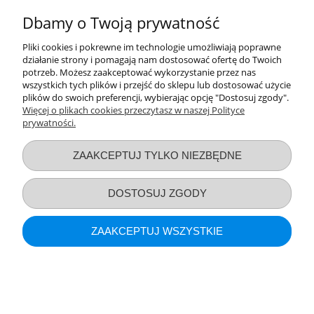
POKAŻ PEŁNĄ WERSJĘ STRONY
Dbamy o Twoją prywatność
Sklep internetowy Shoper.pl
Pliki cookies i pokrewne im technologie umożliwiają poprawne
działanie strony i pomagają nam dostosować ofertę do Twoich
potrzeb. Możesz zaakceptować wykorzystanie przez nas
wszystkich tych plików i przejść do sklepu lub dostosować użycie
plików do swoich preferencji, wybierając opcję "Dostosuj zgody".
Więcej o plikach cookies przeczytasz w naszej Polityce
prywatności.
ZAAKCEPTUJ TYLKO NIEZBĘDNE
DOSTOSUJ ZGODY
ZAAKCEPTUJ WSZYSTKIE