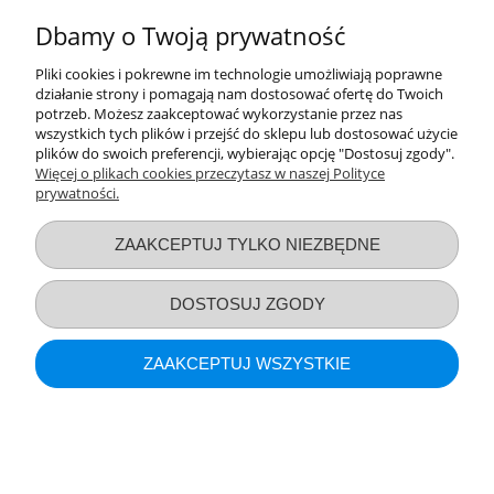
POKAŻ PEŁNĄ WERSJĘ STRONY
Dbamy o Twoją prywatność
Sklep internetowy Shoper.pl
Pliki cookies i pokrewne im technologie umożliwiają poprawne
działanie strony i pomagają nam dostosować ofertę do Twoich
potrzeb. Możesz zaakceptować wykorzystanie przez nas
wszystkich tych plików i przejść do sklepu lub dostosować użycie
plików do swoich preferencji, wybierając opcję "Dostosuj zgody".
Więcej o plikach cookies przeczytasz w naszej Polityce
prywatności.
ZAAKCEPTUJ TYLKO NIEZBĘDNE
DOSTOSUJ ZGODY
ZAAKCEPTUJ WSZYSTKIE