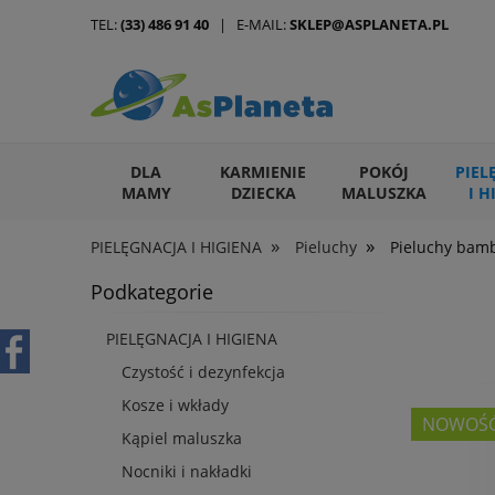
TEL:
(33) 486 91 40
| E-MAIL:
SKLEP@ASPLANETA.PL
DLA
KARMIENIE
POKÓJ
PIEL
MAMY
DZIECKA
MALUSZKA
I H
»
»
PIELĘGNACJA I HIGIENA
Pieluchy
Pieluchy bam
ARTYKUŁY DLA ZWIERZĄT
Podkategorie
PIELĘGNACJA I HIGIENA
Czystość i dezynfekcja
Kosze i wkłady
NOWOŚ
Kąpiel maluszka
Nocniki i nakładki