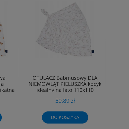
wa
OTULACZ Babmusowy DLA
la
NIEMOWLĄT PIELUSZKA kocyk
ikatna
idealny na lato 110x110
59,89 zł
DO KOSZYKA