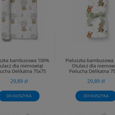
uszka bambusowa 100%
Pieluszka bambusowa
ulacz dla niemowląt
Otulacz dla niemow
lucha Delikatna 75x75
Pielucha Delikatna 7
29,89 zł
29,89 zł
DO KOSZYKA
DO KOSZYKA