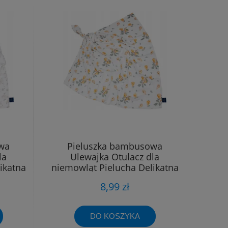
wa
Pieluszka bambusowa
la
Ulewajka Otulacz dla
ikatna
niemowląt Pielucha Delikatna
40x40
8,99 zł
DO KOSZYKA