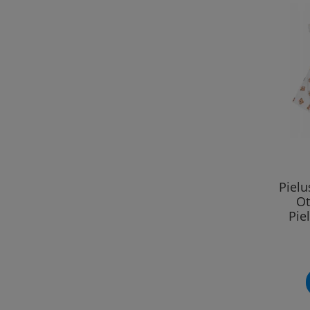
Piel
Ot
Pie