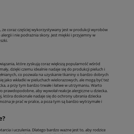
, że coraz częściej wykorzystywany jest w produkcji wyrobów
lergii i nie podrażnia skory. Jest miękki i przyjemny w
szki.
związania, które zyskują coraz większą popularność wśród
ały, dzięki czemu idealnie nadaje się do produkcji pieluch i
nianych, co pozwala na uzyskanie tkaniny o bardzo dobrych
ę jako wkładki w pieluchach wielorazowych, ale mogą być też
cka, a przy tym bardzo trwałe i łatwe w utrzymaniu. Warto
ło prawdopodobne, aby wywołał reakcje alergiczne u dziecka.
, która doskonale nadaje się do ochrony ubrania dziecka
ożna je prać w pralce, a poza tym są bardzo wytrzymałe i
e?
arcia i uczulenia. Dlatego bardzo ważne jest to, aby rodzice