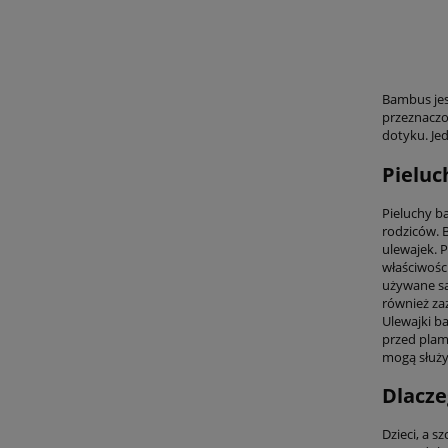
Bambus jes
przeznaczon
dotyku. Je
Pieluc
Pieluchy b
rodziców. B
ulewajek. 
właściwośc
używane sa
również za
Ulewajki b
przed plam
mogą służyć
Dlacze
Dzieci, a s