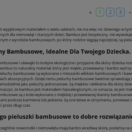
«
1
2
3
»
t wyjątkowym materiałem o wielu zaletach, nie ma więc nic dziwnego w tym
ych dla niemowląt i starszych dzieci. Bambus jest bezpieczny, nie wywołuje a
dnym z wyrobów bambusowych, po który rodzice sięgają najczęściej, są pielu
hy Bambusowe, Idealne Dla Twojego Dziecka.
ambusowe i ulewajki to kolejne ekologiczne i przyjazne dla skóry dziecka ro
ambus to naturalny materiał, który jest miękki, przewiewny i bardzo wytrzym
Pieluchy bambusowe są wykonane z mieszanki włókien bambusowych i baweł
iach absorpcyjnych. Dzięki temu pieluchy bambusowe świetnie sprawdzają si
modzielnie jako pieluchy jednorazowe. Są miękkie i delikatne dla skóry dzie
znaczyć, że bambus jest materiałem hipoalergicznym, co oznacza, że jest ma
ambusowe są z kolei wykonane z miękkiej i przewiewnej tkaniny bambusowej
ami podczas karmienia lub jedzenia. Są one łatwe w utrzymaniu, ponieważ m
 przez długi czas.
go pieluszki bambusowe to dobre rozwiązani
zczególnie noworodki i niemowlęta mają bardzo wrażliwą skórę, podatną na ot