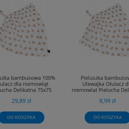
uszka bambusowa 100%
Pieluszka bambuso
ulacz dla niemowląt
Ulewajka Otulacz d
lucha Delikatna 75x75
niemowląt Pielucha Del
40x40
29,89 zł
8,99 zł
DO KOSZYKA
DO KOSZYKA