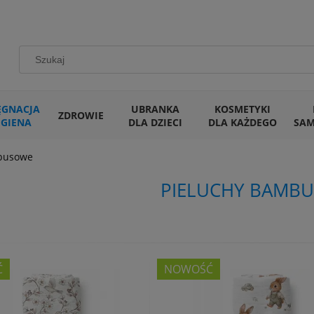
ĘGNACJA
UBRANKA
KOSMETYKI
ZDROWIE
IGIENA
DLA DZIECI
DLA KAŻDEGO
SA
busowe
PIELUCHY BAMB
Ć
NOWOŚĆ