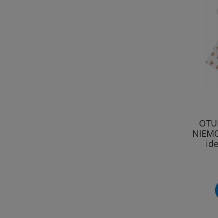
OTU
NIEMO
id