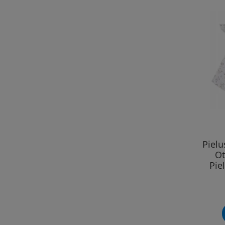
Piel
Ot
Pie