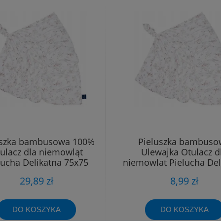
uszka bambusowa 100%
Pieluszka bambuso
ulacz dla niemowląt
Ulewajka Otulacz d
lucha Delikatna 75x75
niemowląt Pielucha Del
40x40
29,89 zł
8,99 zł
DO KOSZYKA
DO KOSZYKA