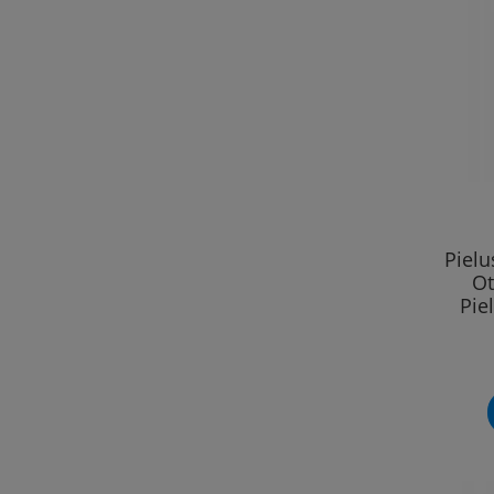
Piel
Ot
Pie