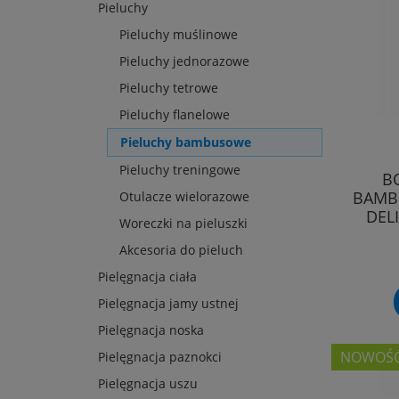
Pieluchy
Pieluchy muślinowe
Pieluchy jednorazowe
Pieluchy tetrowe
Pieluchy flanelowe
Pieluchy bambusowe
Pieluchy treningowe
B
BAMBU
Otulacze wielorazowe
DEL
Woreczki na pieluszki
Akcesoria do pieluch
Pielęgnacja ciała
Pielęgnacja jamy ustnej
Pielęgnacja noska
NOWOŚ
Pielęgnacja paznokci
Pielęgnacja uszu