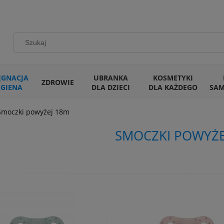
ĘGNACJA
UBRANKA
KOSMETYKI
ZDROWIE
IGIENA
DLA DZIECI
DLA KAŻDEGO
SA
Smoczki powyżej 18m
SMOCZKI POWYŻE