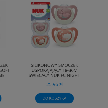
CZEK
SILIKONOWY SMOCZEK
 SOFT
USPOKAJAJĄCY 18-36M
ME
ŚWIECĄCY NUK FC NIGHT
KRÓLIK/OWCA
25,96 zł
DO KOSZYKA