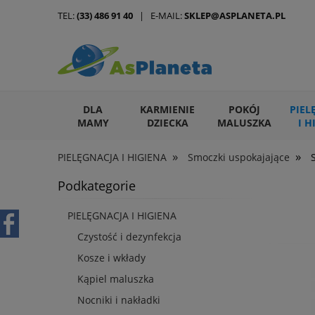
TEL:
(33) 486 91 40
| E-MAIL:
SKLEP@ASPLANETA.PL
DLA
KARMIENIE
POKÓJ
PIEL
MAMY
DZIECKA
MALUSZKA
I H
»
»
PIELĘGNACJA I HIGIENA
Smoczki uspokajające
ARTYKUŁY DLA ZWIERZĄT
Podkategorie
PIELĘGNACJA I HIGIENA
Czystość i dezynfekcja
Kosze i wkłady
Kąpiel maluszka
Nocniki i nakładki