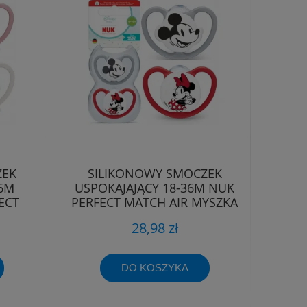
ZEK
SILIKONOWY SMOCZEK
36M
USPOKAJAJĄCY 18-36M NUK
ECT
PERFECT MATCH AIR MYSZKA
T
MIKI
28,98 zł
DO KOSZYKA