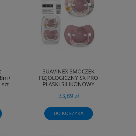
k
SUAVINEX SMOCZEK
18m+
FIZJOLOGICZNY SX PRO
 szt
PŁASKI SILIKONOWY
SYMETRYCZNY 18M+
33,89 zł
DO KOSZYKA