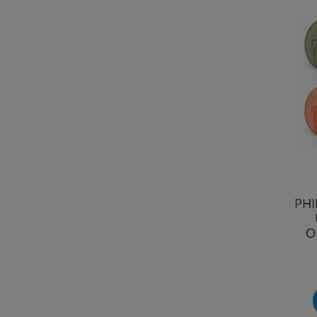
PHI
O