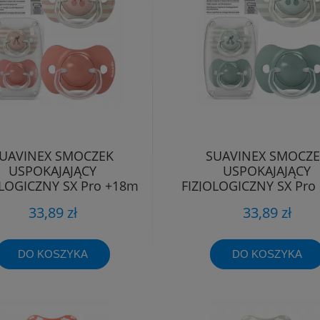
UAVINEX SMOCZEK
SUAVINEX SMOCZ
USPOKAJAJĄCY
USPOKAJAJĄCY
OLOGICZNY SX Pro +18m
FIZJOLOGICZNY SX Pro
2szt Różowy
2szt Miętowy
33,89 zł
33,89 zł
DO KOSZYKA
DO KOSZYKA