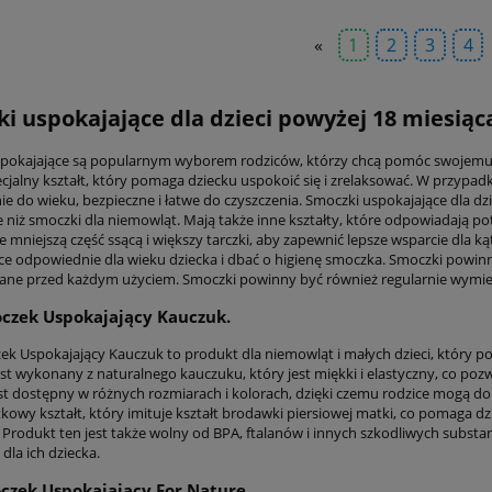
«
1
2
3
4
i uspokajające dla dzieci powyżej 18 miesiąca
pokajające są popularnym wyborem rodziców, którzy chcą pomóc swojemu dz
ecjalny kształt, który pomaga dziecku uspokoić się i zrelaksować. W przypa
 do wieku, bezpieczne i łatwe do czyszczenia. Smoczki uspokajające dla dzie
 niż smoczki dla niemowląt. Mają także inne kształty, które odpowiadają p
 mniejszą część ssącą i większy tarczki, aby zapewnić lepsze wsparcie dla k
ce odpowiednie dla wieku dziecka i dbać o higienę smoczka. Smoczki powinn
ane przed każdym użyciem. Smoczki powinny być również regularnie wymieni
czek Uspokajający Kauczuk.
ek Uspokajający Kauczuk to produkt dla niemowląt i małych dzieci, który p
st wykonany z naturalnego kauczuku, który jest miękki i elastyczny, co pozw
st dostępny w różnych rozmiarach i kolorach, dzięki czemu rodzice mogą d
kowy kształt, który imituje kształt brodawki piersiowej matki, co pomaga dzie
 Produkt ten jest także wolny od BPA, ftalanów i innych szkodliwych substa
dla ich dziecka.
zek Uspokajający For Nature.