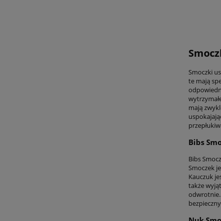
Smoczk
Smoczki us
te mają sp
odpowiednie
wytrzymałe
mają zwykle
uspokajają
przepłukiw
Bibs Smo
Bibs Smocz
Smoczek je
Kauczuk je
także wyjąt
odwrotnie.
bezpieczny 
Nuk Smoc