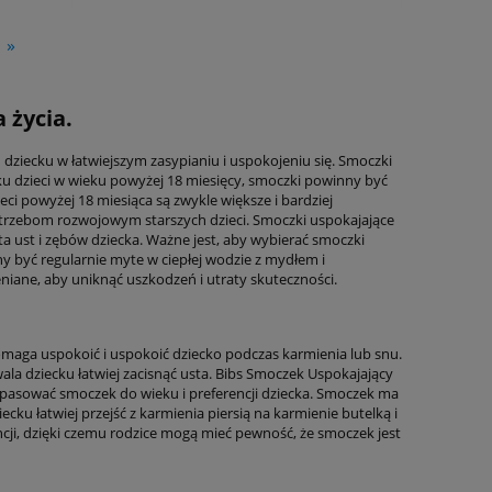
»
 życia.
iecku w łatwiejszym zasypianiu i uspokojeniu się. Smoczki
dku dzieci w wieku powyżej 18 miesięcy, smoczki powinny być
ci powyżej 18 miesiąca są zwykle większe i bardziej
otrzebom rozwojowym starszych dzieci. Smoczki uspokajające
ąta ust i zębów dziecka. Ważne jest, aby wybierać smoczki
y być regularnie myte w ciepłej wodzie z mydłem i
ane, aby uniknąć uszkodzeń i utraty skuteczności.
omaga uspokoić i uspokoić dziecko podczas karmienia lub snu.
ala dziecku łatwiej zacisnąć usta. Bibs Smoczek Uspokajający
opasować smoczek do wieku i preferencji dziecka. Smoczek ma
cku łatwiej przejść z karmienia piersią na karmienie butelką i
ncji, dzięki czemu rodzice mogą mieć pewność, że smoczek jest