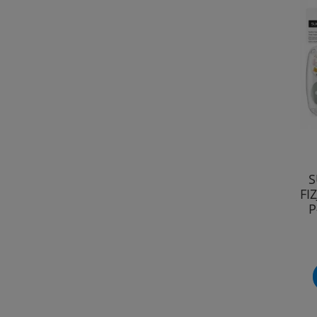
S
FI
P
S