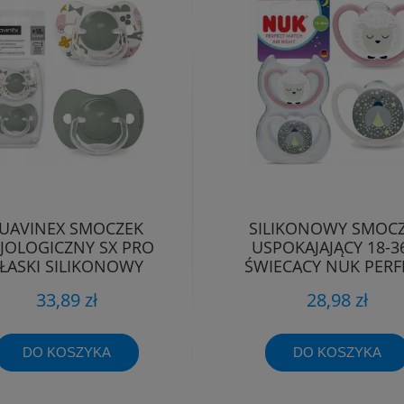
UAVINEX SMOCZEK
SILIKONOWY SMOC
ZJOLOGICZNY SX PRO
USPOKAJAJĄCY 18-
ŁASKI SILIKONOWY
ŚWIECĄCY NUK PERF
YMETRYCZNY 18M+
MATCH AIR NIGH
33,89 zł
28,98 zł
DO KOSZYKA
DO KOSZYKA