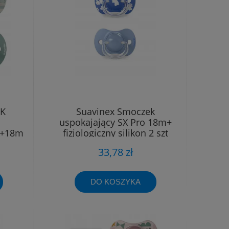
EK
Suavinex Smoczek
uspokajający SX Pro 18m+
 +18m
fizjologiczny silikon 2 szt
33,78 zł
DO KOSZYKA