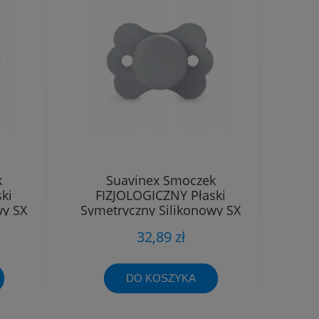
k
Suavinex Smoczek
ki
FIZJOLOGICZNY Płaski
wy SX
Symetryczny Silikonowy SX
Pro 6 - 18m
32,89 zł
DO KOSZYKA