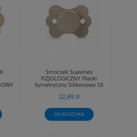
EK
Smoczek Suavinex
FIZJOLOGICZNY Płaski
ONOWY
Symetryczny Silikonowy SX
18M
Pro 6 - 18m
32,89 zł
DO KOSZYKA