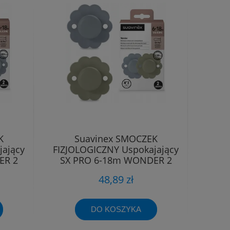
K
Suavinex SMOCZEK
jający
FIZJOLOGICZNY Uspokajający
ER 2
SX PRO 6-18m WONDER 2
sztuki
48,89 zł
DO KOSZYKA