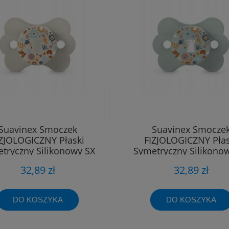
Suavinex Smoczek
Suavinex Smocze
IZJOLOGICZNY Płaski
FIZJOLOGICZNY Płas
tryczny Silikonowy SX
Symetryczny Silikono
Pro 6 - 18m
Pro 6 - 18m
32,89 zł
32,89 zł
DO KOSZYKA
DO KOSZYKA