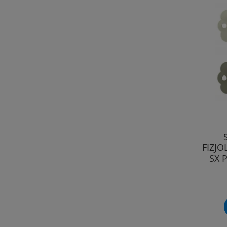
FIZJO
SX 