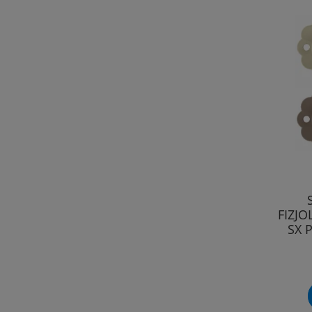
FIZJO
SX 