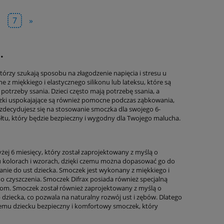
.
7
»
.
tórzy szukają sposobu na złagodzenie napięcia i stresu u
 miękkiego i elastycznego silikonu lub lateksu, które są
otrzeby ssania. Dzieci często mają potrzebę ssania, a
zki uspokajające są również pomocne podczas ząbkowania,
 zdecydujesz się na stosowanie smoczka dla swojego 6-
ałtu, który będzie bezpieczny i wygodny dla Twojego malucha.
ej 6 miesięcy, który został zaprojektowany z myślą o
ku kolorach i wzorach, dzięki czemu można dopasować go do
owanie do ust dziecka. Smoczek jest wykonany z miękkiego i
do czyszczenia. Smoczek Difrax posiada również specjalną
lkom. Smoczek został również zaprojektowany z myślą o
b dziecka, co pozwala na naturalny rozwój ust i zębów. Dlatego
emu dziecku bezpieczny i komfortowy smoczek, który