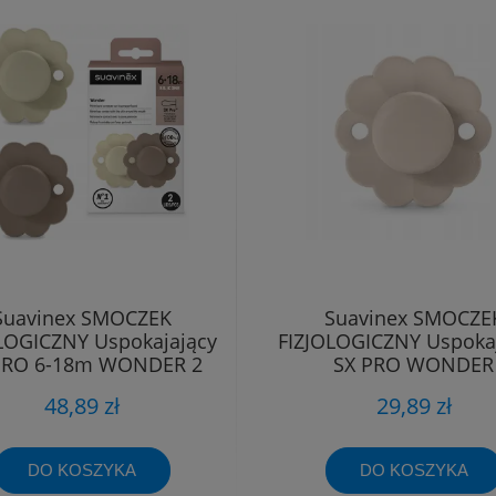
Suavinex SMOCZEK
Suavinex SMOCZE
LOGICZNY Uspokajający
FIZJOLOGICZNY Uspoka
PRO 6-18m WONDER 2
SX PRO WONDER
sztuki
SILIKONOWY 6-18
48,89 zł
29,89 zł
DO KOSZYKA
DO KOSZYKA