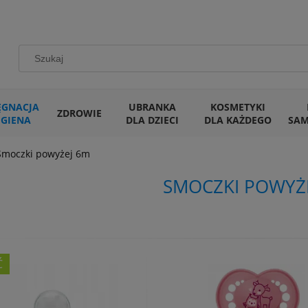
ĘGNACJA
UBRANKA
KOSMETYKI
ZDROWIE
IGIENA
DLA DZIECI
DLA KAŻDEGO
SA
Smoczki powyżej 6m
SMOCZKI POWYŻ
Ć