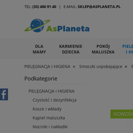
TEL:
(33) 486 91 40
| E-MAIL:
SKLEP@ASPLANETA.PL
DLA
KARMIENIE
POKÓJ
PIEL
MAMY
DZIECKA
MALUSZKA
I H
»
»
PIELĘGNACJA I HIGIENA
Smoczki uspokajające
ARTYKUŁY DLA ZWIERZĄT
Podkategorie
PIELĘGNACJA I HIGIENA
Czystość i dezynfekcja
Kosze i wkłady
NOWOŚ
Kąpiel maluszka
Nocniki i nakładki