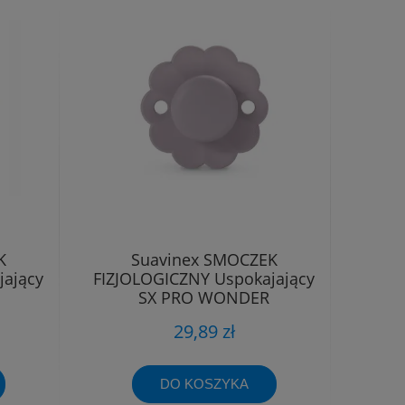
K
Suavinex SMOCZEK
jający
FIZJOLOGICZNY Uspokajający
SX PRO WONDER
m
SILIKONOWY 6-18m
29,89 zł
DO KOSZYKA