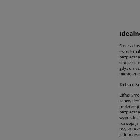
Idealn
Smoczki us
swoich mal
bezpieczne
smoczek mo
gdyż umożl
miesięczne
Difrax S
Difrax Smo
zapewnieni
preferencji
bezpieczne
wypustkę, 
rozwoju jam
też, smocz
jednocześn