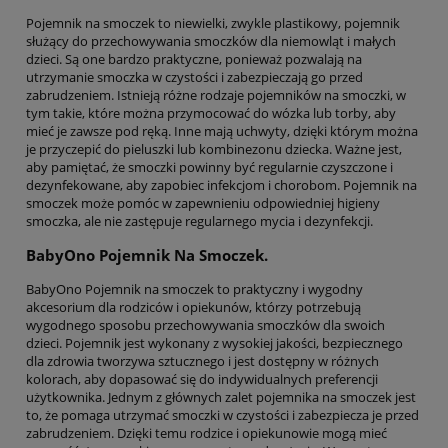
Pojemnik na smoczek to niewielki, zwykle plastikowy, pojemnik
służący do przechowywania smoczków dla niemowląt i małych
dzieci. Są one bardzo praktyczne, ponieważ pozwalają na
utrzymanie smoczka w czystości i zabezpieczają go przed
zabrudzeniem. Istnieją różne rodzaje pojemników na smoczki, w
tym takie, które można przymocować do wózka lub torby, aby
mieć je zawsze pod ręką. Inne mają uchwyty, dzięki którym można
je przyczepić do pieluszki lub kombinezonu dziecka. Ważne jest,
aby pamiętać, że smoczki powinny być regularnie czyszczone i
dezynfekowane, aby zapobiec infekcjom i chorobom. Pojemnik na
smoczek może pomóc w zapewnieniu odpowiedniej higieny
smoczka, ale nie zastępuje regularnego mycia i dezynfekcji.
BabyOno Pojemnik Na Smoczek.
BabyOno Pojemnik na smoczek to praktyczny i wygodny
akcesorium dla rodziców i opiekunów, którzy potrzebują
wygodnego sposobu przechowywania smoczków dla swoich
dzieci. Pojemnik jest wykonany z wysokiej jakości, bezpiecznego
dla zdrowia tworzywa sztucznego i jest dostępny w różnych
kolorach, aby dopasować się do indywidualnych preferencji
użytkownika. Jednym z głównych zalet pojemnika na smoczek jest
to, że pomaga utrzymać smoczki w czystości i zabezpiecza je przed
zabrudzeniem. Dzięki temu rodzice i opiekunowie mogą mieć