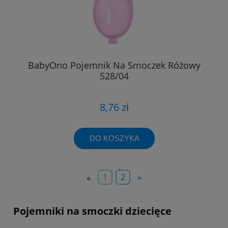
BabyOno Pojemnik Na Smoczek Różowy
528/04
8,76 zł
DO KOSZYKA
«
1
2
»
Pojemniki na smoczki dziecięce