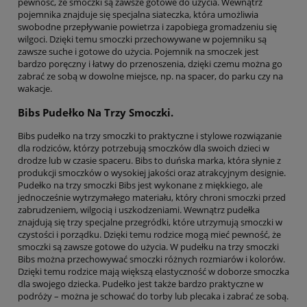
pewność, że smoczki są zawsze gotowe do użycia. Wewnątrz
pojemnika znajduje się specjalna siateczka, która umożliwia
swobodne przepływanie powietrza i zapobiega gromadzeniu się
wilgoci. Dzięki temu smoczki przechowywane w pojemniku są
zawsze suche i gotowe do użycia. Pojemnik na smoczek jest
bardzo poręczny i łatwy do przenoszenia, dzięki czemu można go
zabrać ze sobą w dowolne miejsce, np. na spacer, do parku czy na
wakacje.
Bibs Pudełko Na Trzy Smoczki.
Bibs pudełko na trzy smoczki to praktyczne i stylowe rozwiązanie
dla rodziców, którzy potrzebują smoczków dla swoich dzieci w
drodze lub w czasie spaceru. Bibs to duńska marka, która słynie z
produkcji smoczków o wysokiej jakości oraz atrakcyjnym designie.
Pudełko na trzy smoczki Bibs jest wykonane z miękkiego, ale
jednocześnie wytrzymałego materiału, który chroni smoczki przed
zabrudzeniem, wilgocią i uszkodzeniami. Wewnątrz pudełka
znajdują się trzy specjalne przegródki, które utrzymują smoczki w
czystości i porządku. Dzięki temu rodzice mogą mieć pewność, że
smoczki są zawsze gotowe do użycia. W pudełku na trzy smoczki
Bibs można przechowywać smoczki różnych rozmiarów i kolorów.
Dzięki temu rodzice mają większą elastyczność w doborze smoczka
dla swojego dziecka. Pudełko jest także bardzo praktyczne w
podróży – można je schować do torby lub plecaka i zabrać ze sobą.