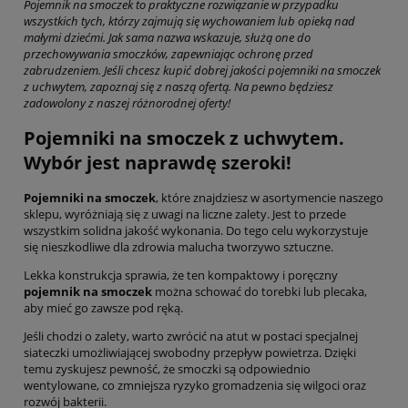
Pojemnik na smoczek
to praktyczne rozwiązanie w przypadku
wszystkich tych, którzy zajmują się wychowaniem lub opieką nad
małymi dziećmi. Jak sama nazwa wskazuje, służą one do
przechowywania smoczków, zapewniając ochronę przed
zabrudzeniem. Jeśli chcesz kupić dobrej jakości pojemniki na smoczek
z uchwytem, zapoznaj się z naszą ofertą. Na pewno będziesz
zadowolony z naszej różnorodnej oferty!
Pojemniki na smoczek z uchwytem.
Wybór jest naprawdę szeroki!
Pojemniki na smoczek
, które znajdziesz w asortymencie naszego
sklepu, wyróżniają się z uwagi na liczne zalety. Jest to przede
wszystkim solidna jakość wykonania. Do tego celu wykorzystuje
się nieszkodliwe dla zdrowia malucha tworzywo sztuczne.
Lekka konstrukcja sprawia, że ten kompaktowy i poręczny
pojemnik na smoczek
można schować do torebki lub plecaka,
aby mieć go zawsze pod ręką.
Jeśli chodzi o zalety, warto zwrócić na atut w postaci specjalnej
siateczki umożliwiającej swobodny przepływ powietrza. Dzięki
temu zyskujesz pewność, że smoczki są odpowiednio
wentylowane, co zmniejsza ryzyko gromadzenia się wilgoci oraz
rozwój bakterii.