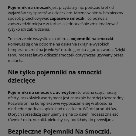
Pojemnik na smoczek
jest przydatny np. podczas krótkich
wyjazdów czy spacerów z dzieckiem. Można w nim w bezpieczny
sposób przechowywać
zapasowe smoczki
, co pozwala
zaoszczędzić miejsce w torbie, a jednocześnie zminimalizować
ryzyko ich zabrudzenia.
To jeszcze nie wszystko, co oferują
pojemniki na smoczki
.
Ponieważ są one odporne na działanie skrajnie wysokich
temperatur, można je włożyć np. do garnka z gorącą wodą. Dzięki
temu możesz łatwo odkazić smoczek dotychczas używany przez
malucha.
Nie tylko pojemniki na smoczki
dziecięce
Pojemniki na smoczek z uchwytem
to ważna część naszej
oferty, aczkolwiek asortyment jest znacznie bardziej różnorodny.
Pozwala on na kompleksowe wyposażenie się w akcesoria
niezbędne podczas opieki nad dzieckiem. Wśród produktów,
których sprzedażą zajmujemy się na co dzień, możesz znaleźć
również m.in. nocniki, pieluchy czy podkłady do przewijania.
Bezpieczne Pojemniki Na Smoczki.