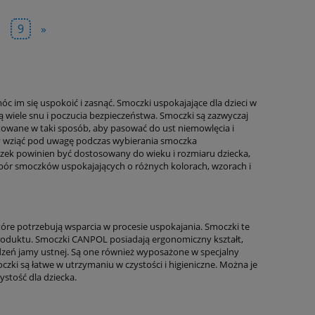
.
9
»
im się uspokoić i zasnąć. Smoczki uspokajające dla dzieci w
 wiele snu i poczucia bezpieczeństwa. Smoczki są zazwyczaj
ektowane w taki sposób, aby pasować do ust niemowlęcia i
ży wziąć pod uwagę podczas wybierania smoczka
oczek powinien być dostosowany do wieku i rozmiaru dziecka,
ór smoczków uspokajających o różnych kolorach, wzorach i
re potrzebują wsparcia w procesie uspokajania. Smoczki te
 produktu. Smoczki CANPOL posiadają ergonomiczny kształt,
dzeń jamy ustnej. Są one również wyposażone w specjalny
ki są łatwe w utrzymaniu w czystości i higieniczne. Można je
stość dla dziecka.