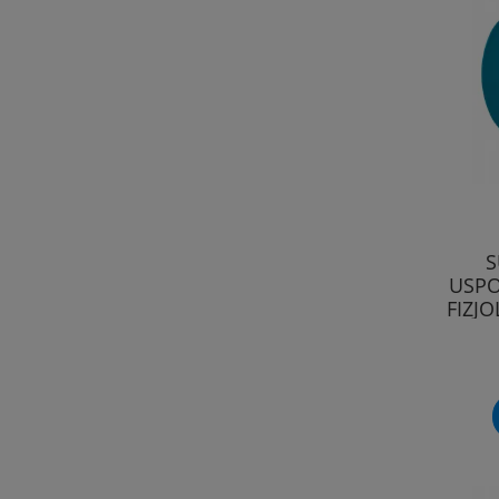
S
USPO
FIZJ