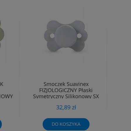
EK
Smoczek Suavinex
FIZJOLOGICZNY Płaski
ONOWY
Symetryczny Silikonowy SX
-6M
Pro 0 - 6 m
32,89 zł
DO KOSZYKA