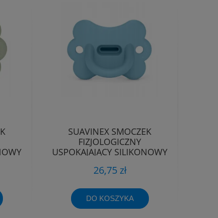
EK
SUAVINEX SMOCZEK
FIZJOLOGICZNY
ONOWY
USPOKAJAJĄCY SILIKONOWY
-6M
MOTYLEK SX PRO 0-6M
26,75 zł
DO KOSZYKA