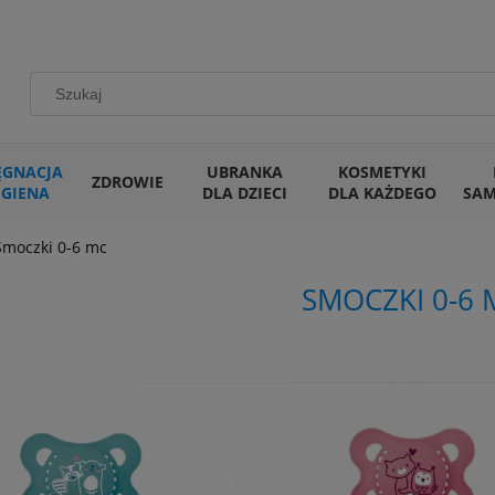
ĘGNACJA
UBRANKA
KOSMETYKI
ZDROWIE
IGIENA
DLA DZIECI
DLA KAŻDEGO
SA
Smoczki 0-6 mc
SMOCZKI 0-6 