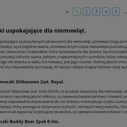
«
1
2
3
4
5
..
i uspokajające dla niemowląt.
pokajające są popularnymi akcesoriami dla niemowląt, ponieważ mogą pomóc 
miesięcy są szczególnie ważne, ponieważ w tym czasie niemowlęta potrzebują
kie i stworzone z materiałów, które są bezpieczne dla dziecka. Są one proj
ymulacji odruchu ssania. Jednym z najważniejszych czynników, który nale
cego dla dziecka w wieku 0-6 miesięcy, jest jego rozmiar. Dobrej jakości sm
ić mu odpowiednią stymulację. W naszym sklepie znajdą Państwo duży wyb
moczki Silikonowe 2szt. Royal.
czki Silikonowe 2szt. 0-6m ROYAL to produkt stworzony dla niemowląt, któ
konane z wysokiej jakości silikonu, co zapewnia bezpieczeństwo i trwałość
wnia odpowiednie dopasowanie do ust dziecka i minimalizuje ryzyko uszko
tylacji, który pomaga w utrzymaniu suchych i zdrowych warg malucha. Smocz
arce lub wyparzać w gotującej się wodzie, co zapewnia bezpieczeństwo i czy
czki Buddy Bear 2pak 0-3m.