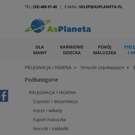
TEL:
(33) 486 91 40
| E-MAIL:
SKLEP@ASPLANETA.PL
DLA
KARMIENIE
POKÓJ
PIEL
MAMY
DZIECKA
MALUSZKA
I H
»
»
PIELĘGNACJA I HIGIENA
Smoczki uspokajające
ARTYKUŁY DLA ZWIERZĄT
Podkategorie
PIELĘGNACJA I HIGIENA
Czystość i dezynfekcja
Kosze i wkłady
Kąpiel maluszka
Nocniki i nakładki