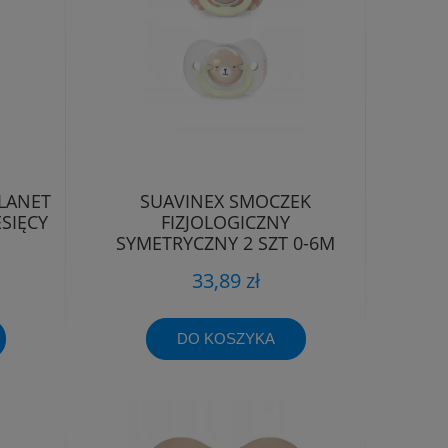
LANET
SUAVINEX SMOCZEK
SIĘCY
FIZJOLOGICZNY
SYMETRYCZNY 2 SZT 0-6M
ŚWIECĄCY WILD&FREE
33,89 zł
DO KOSZYKA