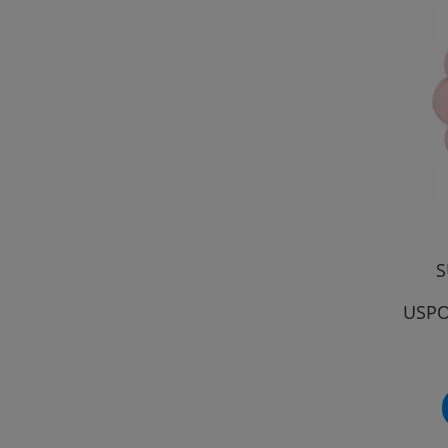
S
USPO
MO