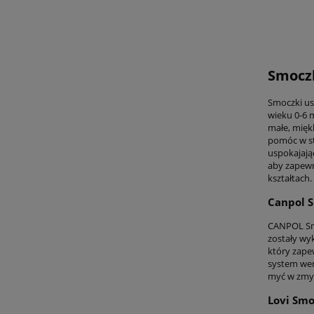
Smoczk
Smoczki us
wieku 0-6 
małe, mięk
pomóc w st
uspokajają
aby zapewn
kształtach.
Canpol S
CANPOL Smo
zostały wy
który zape
system wen
myć w zmyw
Lovi Smo