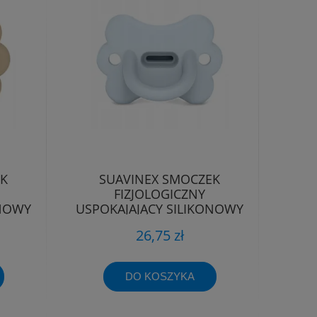
EK
SUAVINEX SMOCZEK
FIZJOLOGICZNY
ONOWY
USPOKAJAJĄCY SILIKONOWY
-6M
MOTYLEK SX PRO 0-6M
26,75 zł
DO KOSZYKA