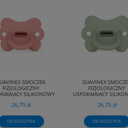
UAVINEX SMOCZEK
SUAVINEX SMOCZ
FIZJOLOGICZNY
FIZJOLOGICZNY
KAJAJĄCY SILIKONOWY
USPOKAJAJĄCY SILIK
TYLEK SX PRO 0-6M
MOTYLEK SX PRO 0
26,75 zł
26,75 zł
DO KOSZYKA
DO KOSZYKA