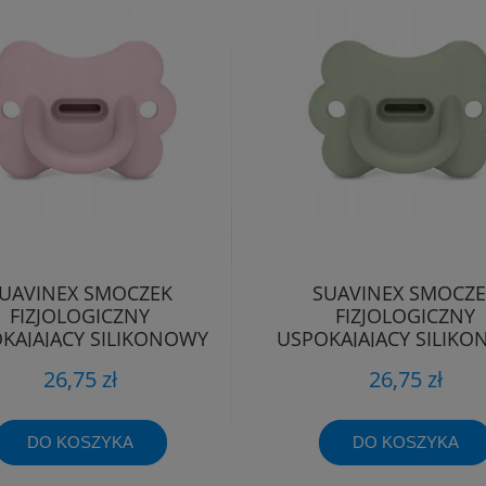
UAVINEX SMOCZEK
SUAVINEX SMOCZ
FIZJOLOGICZNY
FIZJOLOGICZNY
KAJAJĄCY SILIKONOWY
USPOKAJAJĄCY SILIK
TYLEK SX PRO 0-6M
MOTYLEK SX PRO 0
26,75 zł
26,75 zł
DO KOSZYKA
DO KOSZYKA