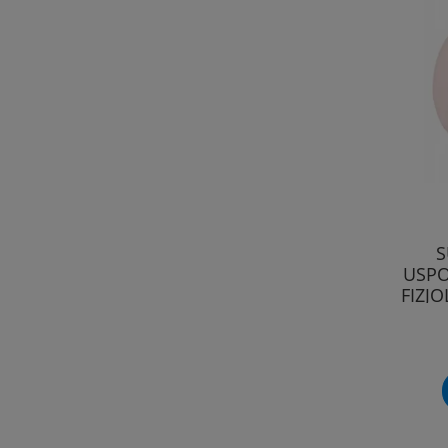
S
USPO
FIZJ