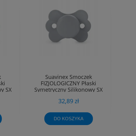
k
Suavinex Smoczek
ki
FIZJOLOGICZNY Płaski
wy SX
Symetryczny Silikonowy SX
Pro 6 - 18m
32,89 zł
DO KOSZYKA