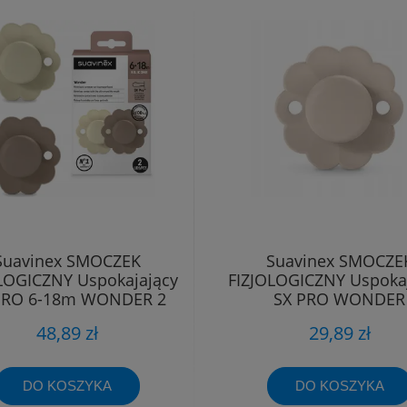
Suavinex SMOCZEK
Suavinex SMOCZE
LOGICZNY Uspokajający
FIZJOLOGICZNY Uspoka
PRO 6-18m WONDER 2
SX PRO WONDER
sztuki
SILIKONOWY 6-18
48,89 zł
29,89 zł
DO KOSZYKA
DO KOSZYKA