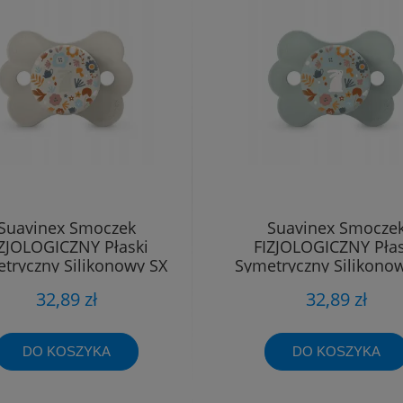
Suavinex Smoczek
Suavinex Smocze
IZJOLOGICZNY Płaski
FIZJOLOGICZNY Płas
tryczny Silikonowy SX
Symetryczny Silikono
Pro 6 - 18m
Pro 6 - 18m
32,89 zł
32,89 zł
DO KOSZYKA
DO KOSZYKA