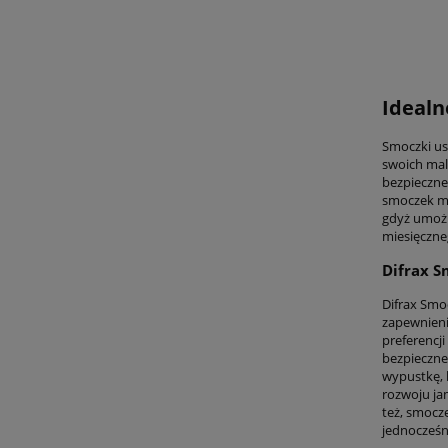
Idealn
Smoczki us
swoich mal
bezpieczne
smoczek mo
gdyż umożl
miesięczne
Difrax S
Difrax Smo
zapewnieni
preferencji
bezpieczne
wypustkę, 
rozwoju jam
też, smocz
jednocześn