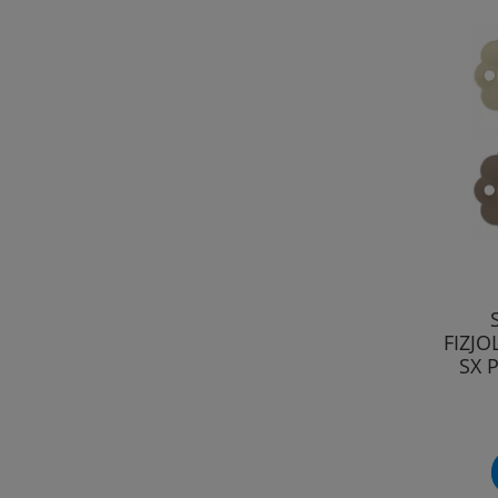
FIZJO
SX 