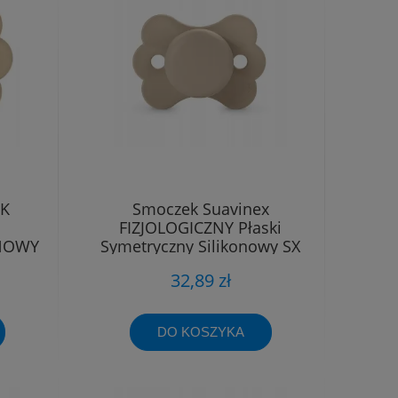
EK
Smoczek Suavinex
FIZJOLOGICZNY Płaski
ONOWY
Symetryczny Silikonowy SX
18M
Pro 6 - 18m
32,89 zł
DO KOSZYKA