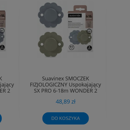
K
Suavinex SMOCZEK
jający
FIZJOLOGICZNY Uspokajający
ER 2
SX PRO 6-18m WONDER 2
sztuki
48,89 zł
DO KOSZYKA