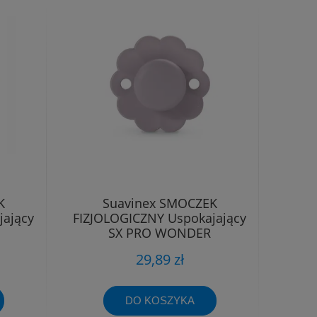
K
Suavinex SMOCZEK
jający
FIZJOLOGICZNY Uspokajający
SX PRO WONDER
m
SILIKONOWY 6-18m
29,89 zł
DO KOSZYKA