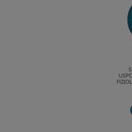
S
USPO
FIZJO