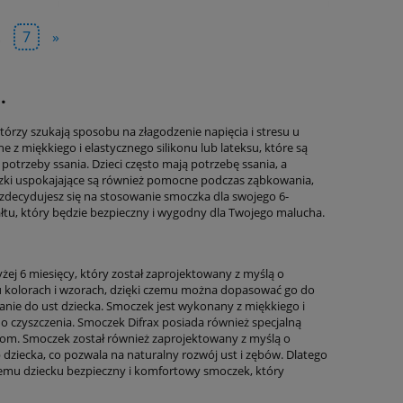
.
7
»
.
tórzy szukają sposobu na złagodzenie napięcia i stresu u
 miękkiego i elastycznego silikonu lub lateksu, które są
otrzeby ssania. Dzieci często mają potrzebę ssania, a
zki uspokajające są również pomocne podczas ząbkowania,
 zdecydujesz się na stosowanie smoczka dla swojego 6-
ałtu, który będzie bezpieczny i wygodny dla Twojego malucha.
ej 6 miesięcy, który został zaprojektowany z myślą o
ku kolorach i wzorach, dzięki czemu można dopasować go do
owanie do ust dziecka. Smoczek jest wykonany z miękkiego i
do czyszczenia. Smoczek Difrax posiada również specjalną
lkom. Smoczek został również zaprojektowany z myślą o
b dziecka, co pozwala na naturalny rozwój ust i zębów. Dlatego
emu dziecku bezpieczny i komfortowy smoczek, który