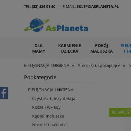
TEL:
(33) 486 91 40
| E-MAIL:
SKLEP@ASPLANETA.PL
DLA
KARMIENIE
POKÓJ
PIEL
MAMY
DZIECKA
MALUSZKA
I H
»
»
PIELĘGNACJA I HIGIENA
Smoczki uspokajające
ARTYKUŁY DLA ZWIERZĄT
Podkategorie
PIELĘGNACJA I HIGIENA
Czystość i dezynfekcja
Kosze i wkłady
NOWOŚ
Kąpiel maluszka
Nocniki i nakładki