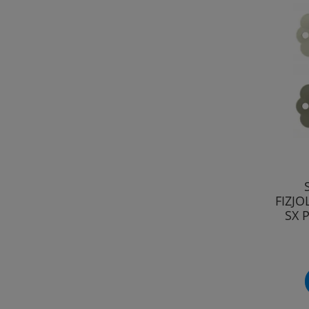
FIZJO
SX 