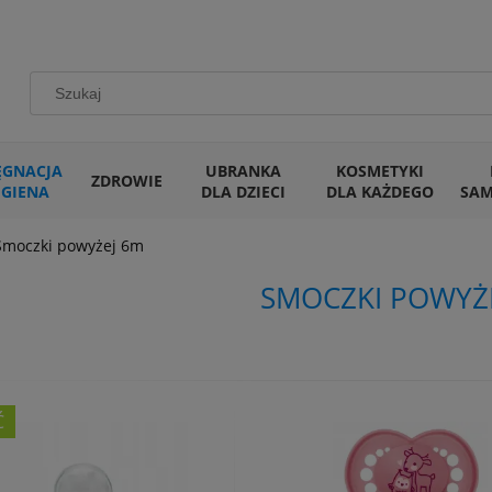
ĘGNACJA
UBRANKA
KOSMETYKI
ZDROWIE
IGIENA
DLA DZIECI
DLA KAŻDEGO
SA
Smoczki powyżej 6m
SMOCZKI POWYŻ
Ć