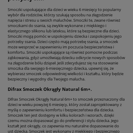
Smoczki uspokajające dla dzieci w wieku 6 miesięcy to popularny
wybór dla rodziców, którzy szukają sposobu na złagodzenie
napięcia i stresu u swoich maluchów. Smoczki te, zwane również
smoczkami do ssania, są zwykle wykonane z miękkiego i
elastycznego silikonu lub lateksu, które są bezpieczne dla dzieci.
Smoczki mogą pomóc w uspokojeniu dziecka i zaspokojeniu jego
potrzeby ssania. Dzieci często mają potrzebę ssania, a smoczek
może wesprzeć w zapewnieniu im poczucia bezpieczeństwa i
komfortu. Smoczki uspokajające są również pomocne podczas
ząbkowania, gdyż umożliwiają dziecku odkrycie nowych sposobów
na złagodzenie bólu dziąseł. Jeśli zdecydujesz się na stosowanie
smoczka dla swojego 6-miesięcznego dziecka, upewnij się, że
wybierasz smoczek odpowiedniej wielkości i kształtu, który będzie
bezpieczny i wygodny dla Twojego malucha.
Difrax Smoczek Okrągły Natural 6m+.
Difrax Smoczek Okrągły Natural 6m+ to smoczek przeznaczony dla
dzieci w wieku powyżej 6 miesięcy, który został zaprojektowany z
myślą o zapewnieniu komfortu i bezpieczeństwa dla dziecka.
Smoczek ten jest dostępny w kilku kolorach i wzorach, dzięki
czemu można dopasować go do preferencji i stylu dziecka. Jego
kształt jest okrągły, co zapewnia mu naturalne dopasowanie do
ust dziecka. Smoczek jest wykonany z miękkiego i bezpiecznego