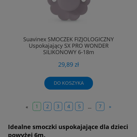
Suavinex SMOCZEK FIZJOLOGICZNY
Uspokajający SX PRO WONDER
SILIKONOWY 6-18m
29,89 zł
DO KOSZYKA
«
1
2
3
4
5
...
7
»
Idealne smoczki uspokajające dla dzieci
powyżej 6m.