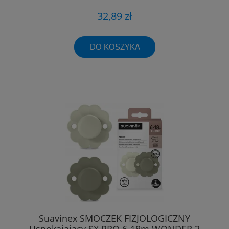
32,89 zł
DO KOSZYKA
Suavinex SMOCZEK FIZJOLOGICZNY
Uspokajający SX PRO 6-18m WONDER 2