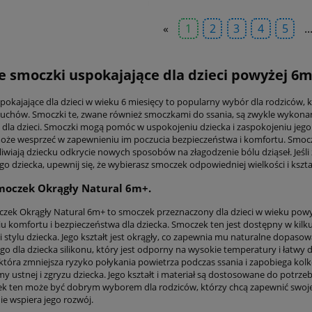
«
1
2
3
4
5
..
e smoczki uspokajające dla dzieci powyżej 6m
pokajające dla dzieci w wieku 6 miesięcy to popularny wybór dla rodziców, k
uchów. Smoczki te, zwane również smoczkami do ssania, są zwykle wykonane z
 dla dzieci. Smoczki mogą pomóc w uspokojeniu dziecka i zaspokojeniu jego p
że wesprzeć w zapewnieniu im poczucia bezpieczeństwa i komfortu. Smoc
iwiają dziecku odkrycie nowych sposobów na złagodzenie bólu dziąseł. Jeśli
go dziecka, upewnij się, że wybierasz smoczek odpowiedniej wielkości i kszt
moczek Okrągły Natural 6m+.
czek Okrągły Natural 6m+ to smoczek przeznaczony dla dzieci w wieku powyż
u komfortu i bezpieczeństwa dla dziecka. Smoczek ten jest dostępny w kil
 i stylu dziecka. Jego kształt jest okrągły, co zapewnia mu naturalne dopas
go dla dziecka silikonu, który jest odporny na wysokie temperatury i łatwy 
która zmniejsza ryzyko połykania powietrza podczas ssania i zapobiega ko
y ustnej i zgryzu dziecka. Jego kształt i materiał są dostosowane do potrze
ek ten może być dobrym wyborem dla rodziców, którzy chcą zapewnić swoj
ie wspiera jego rozwój.