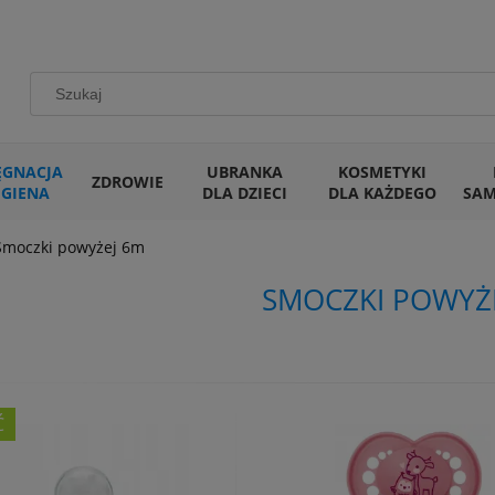
ĘGNACJA
UBRANKA
KOSMETYKI
ZDROWIE
IGIENA
DLA DZIECI
DLA KAŻDEGO
SA
Smoczki powyżej 6m
SMOCZKI POWYŻ
Ć