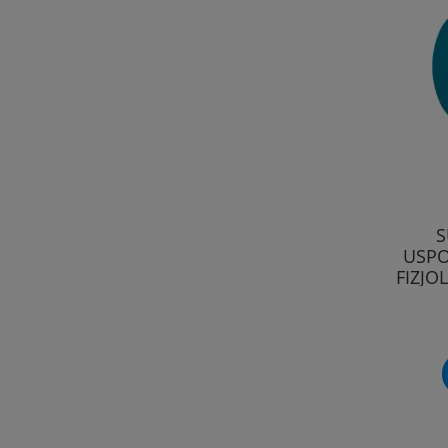
S
USPO
FIZJO