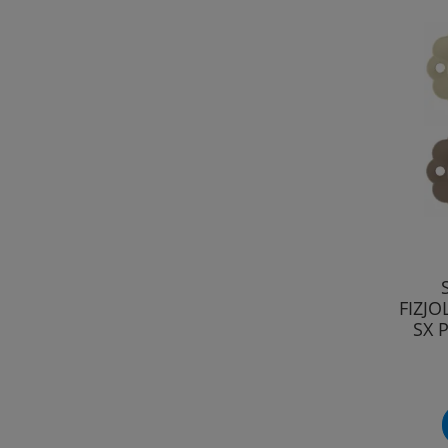
FIZJO
SX 