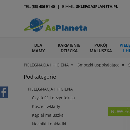
TEL:
(33) 486 91 40
| E-MAIL:
SKLEP@ASPLANETA.PL
DLA
KARMIENIE
POKÓJ
PIEL
MAMY
DZIECKA
MALUSZKA
I H
»
»
PIELĘGNACJA I HIGIENA
Smoczki uspokajające
ARTYKUŁY DLA ZWIERZĄT
Podkategorie
PIELĘGNACJA I HIGIENA
Czystość i dezynfekcja
Kosze i wkłady
NOWOŚ
Kąpiel maluszka
Nocniki i nakładki