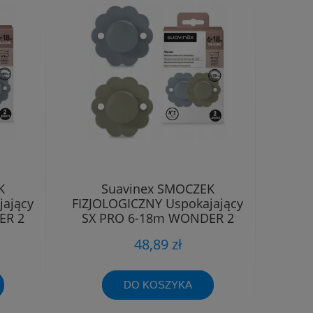
K
Suavinex SMOCZEK
jający
FIZJOLOGICZNY Uspokajający
ER 2
SX PRO 6-18m WONDER 2
sztuki
48,89 zł
DO KOSZYKA