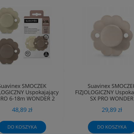
Suavinex SMOCZEK
Suavinex SMOCZE
LOGICZNY Uspokajający
FIZJOLOGICZNY Uspoka
PRO 6-18m WONDER 2
SX PRO WONDER
sztuki
SILIKONOWY 6-18
48,89 zł
29,89 zł
DO KOSZYKA
DO KOSZYKA