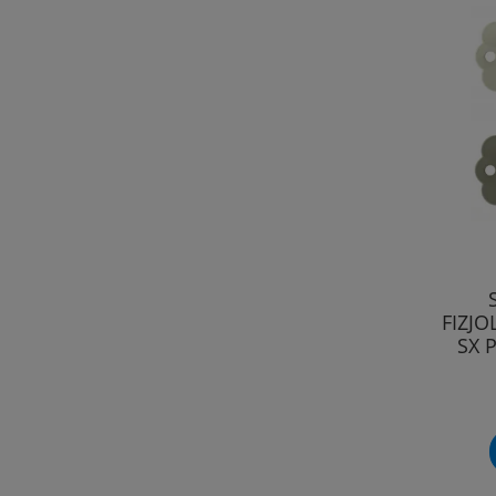
FIZJO
SX 