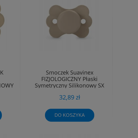
EK
Smoczek Suavinex
FIZJOLOGICZNY Płaski
ONOWY
Symetryczny Silikonowy SX
18M
Pro 6 - 18m
32,89 zł
DO KOSZYKA