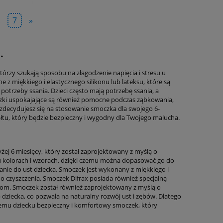
.
7
»
.
tórzy szukają sposobu na złagodzenie napięcia i stresu u
 miękkiego i elastycznego silikonu lub lateksu, które są
otrzeby ssania. Dzieci często mają potrzebę ssania, a
zki uspokajające są również pomocne podczas ząbkowania,
 zdecydujesz się na stosowanie smoczka dla swojego 6-
ałtu, który będzie bezpieczny i wygodny dla Twojego malucha.
ej 6 miesięcy, który został zaprojektowany z myślą o
ku kolorach i wzorach, dzięki czemu można dopasować go do
owanie do ust dziecka. Smoczek jest wykonany z miękkiego i
do czyszczenia. Smoczek Difrax posiada również specjalną
lkom. Smoczek został również zaprojektowany z myślą o
b dziecka, co pozwala na naturalny rozwój ust i zębów. Dlatego
emu dziecku bezpieczny i komfortowy smoczek, który