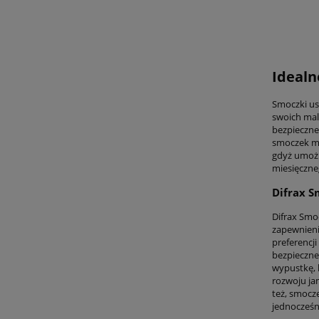
Idealn
Smoczki us
swoich mal
bezpieczne
smoczek mo
gdyż umożl
miesięczne
Difrax S
Difrax Smo
zapewnieni
preferencji
bezpieczne
wypustkę, 
rozwoju jam
też, smocz
jednocześn