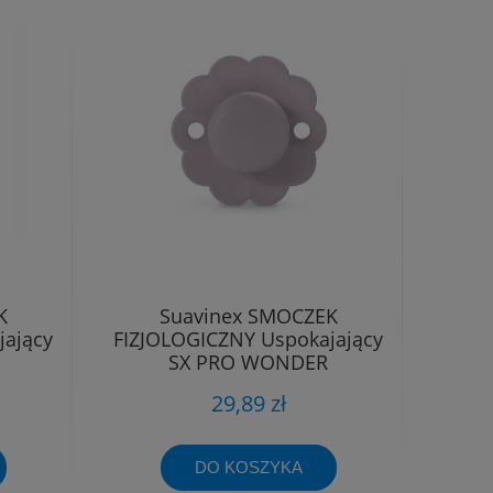
K
Suavinex SMOCZEK
jający
FIZJOLOGICZNY Uspokajający
SX PRO WONDER
m
SILIKONOWY 6-18m
29,89 zł
DO KOSZYKA