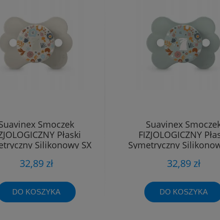
Suavinex Smoczek
Suavinex Smocze
IZJOLOGICZNY Płaski
FIZJOLOGICZNY Płas
tryczny Silikonowy SX
Symetryczny Silikono
Pro 6 - 18m
Pro 6 - 18m
32,89 zł
32,89 zł
DO KOSZYKA
DO KOSZYKA