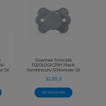
k
Suavinex Smoczek
ki
FIZJOLOGICZNY Płaski
wy SX
Symetryczny Silikonowy SX
Pro 6 - 18m
32,89 zł
DO KOSZYKA