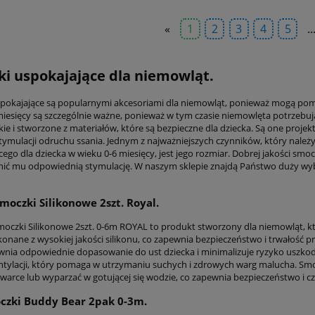
«
1
2
3
4
5
..
i uspokajające dla niemowląt.
pokajające są popularnymi akcesoriami dla niemowląt, ponieważ mogą pomóc 
miesięcy są szczególnie ważne, ponieważ w tym czasie niemowlęta potrzebują
kie i stworzone z materiałów, które są bezpieczne dla dziecka. Są one proj
ymulacji odruchu ssania. Jednym z najważniejszych czynników, który nale
cego dla dziecka w wieku 0-6 miesięcy, jest jego rozmiar. Dobrej jakości sm
ić mu odpowiednią stymulację. W naszym sklepie znajdą Państwo duży wyb
moczki Silikonowe 2szt. Royal.
czki Silikonowe 2szt. 0-6m ROYAL to produkt stworzony dla niemowląt, któ
konane z wysokiej jakości silikonu, co zapewnia bezpieczeństwo i trwałość
wnia odpowiednie dopasowanie do ust dziecka i minimalizuje ryzyko uszko
tylacji, który pomaga w utrzymaniu suchych i zdrowych warg malucha. Smocz
arce lub wyparzać w gotującej się wodzie, co zapewnia bezpieczeństwo i czy
czki Buddy Bear 2pak 0-3m.