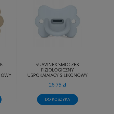
EK
SUAVINEX SMOCZEK
FIZJOLOGICZNY
ONOWY
USPOKAJAJĄCY SILIKONOWY
-6M
MOTYLEK SX PRO 0-6M
26,75 zł
DO KOSZYKA