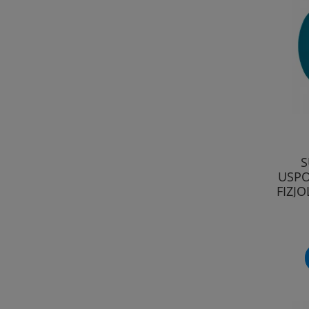
S
USPO
FIZJ