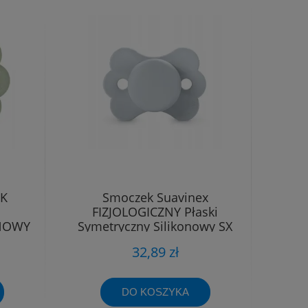
EK
Smoczek Suavinex
FIZJOLOGICZNY Płaski
ONOWY
Symetryczny Silikonowy SX
-6M
Pro 0 - 6 m
32,89 zł
DO KOSZYKA