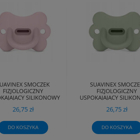
UAVINEX SMOCZEK
SUAVINEX SMOCZ
FIZJOLOGICZNY
FIZJOLOGICZNY
KAJAJĄCY SILIKONOWY
USPOKAJAJĄCY SILIK
TYLEK SX PRO 0-6M
MOTYLEK SX PRO 0
26,75 zł
26,75 zł
DO KOSZYKA
DO KOSZYKA