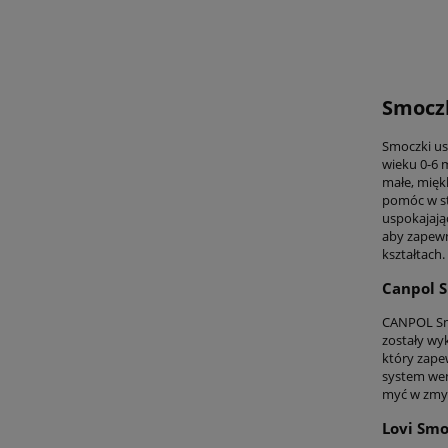
Smoczk
Smoczki us
wieku 0-6 
małe, mięk
pomóc w st
uspokajają
aby zapewn
kształtach.
Canpol S
CANPOL Smo
zostały wy
który zape
system wen
myć w zmyw
Lovi Smo