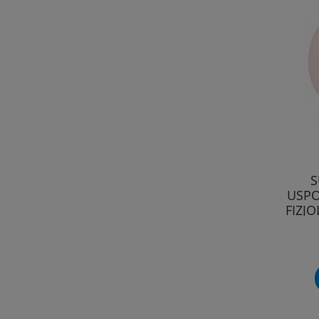
S
USPO
FIZJ