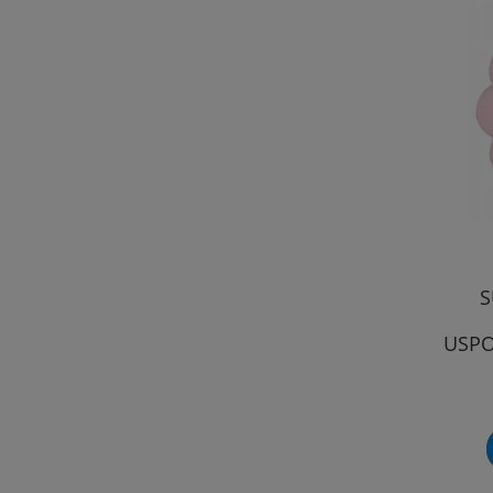
S
USPO
MO