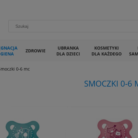
ĘGNACJA
UBRANKA
KOSMETYKI
ZDROWIE
IGIENA
DLA DZIECI
DLA KAŻDEGO
SA
Smoczki 0-6 mc
SMOCZKI 0-6 