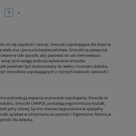
.
9
»
im się uspokoić i zasnąć. Smoczki uspokajające dla dzieci w
 wiele snu i poczucia bezpieczeństwa. Smoczki są zazwyczaj
ektowane w taki sposób, aby pasować do ust niemowlęcia i
ży wziąć pod uwagę podczas wybierania smoczka
oczek powinien być dostosowany do wieku i rozmiaru dziecka,
ór smoczków uspokajających o różnych kolorach, wzorach i
re potrzebują wsparcia w procesie uspokajania. Smoczki te
 produktu. Smoczki CANPOL posiadają ergonomiczny kształt,
dzeń jamy ustnej. Są one również wyposażone w specjalny
ki są łatwe w utrzymaniu w czystości i higieniczne. Można je
stość dla dziecka.