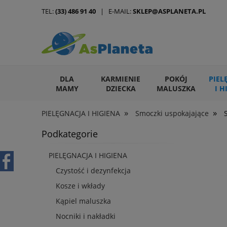
TEL:
(33) 486 91 40
| E-MAIL:
SKLEP@ASPLANETA.PL
DLA
KARMIENIE
POKÓJ
PIEL
MAMY
DZIECKA
MALUSZKA
I H
»
»
PIELĘGNACJA I HIGIENA
Smoczki uspokajające
ARTYKUŁY DLA ZWIERZĄT
Podkategorie
PIELĘGNACJA I HIGIENA
Czystość i dezynfekcja
Kosze i wkłady
Kąpiel maluszka
Nocniki i nakładki