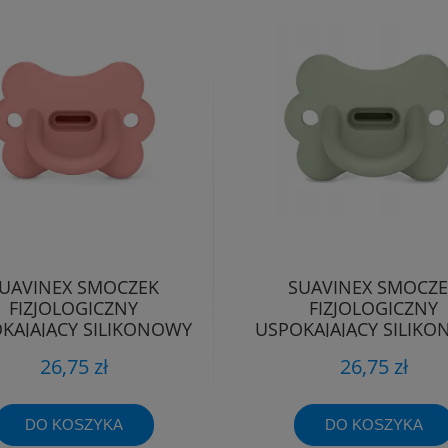
UAVINEX SMOCZEK
SUAVINEX SMOCZ
FIZJOLOGICZNY
FIZJOLOGICZNY
KAJAJĄCY SILIKONOWY
USPOKAJAJĄCY SILIK
TYLEK SX PRO 0-6M
MOTYLEK SX PRO 0
26,75 zł
26,75 zł
DO KOSZYKA
DO KOSZYKA