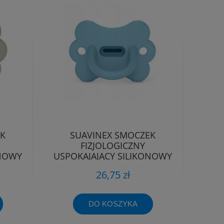
EK
SUAVINEX SMOCZEK
FIZJOLOGICZNY
ONOWY
USPOKAJAJĄCY SILIKONOWY
-6M
MOTYLEK SX PRO 0-6M
26,75 zł
DO KOSZYKA