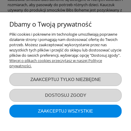
rozmiarach, aby pasowały do potrzeb różnych dzieci. Kauczuk
używany do produkcji smoczków Bibs Boheme jest pozyskiwany z
drzewa Hevea brasiliensis, który rośnie w krajach tropikalnych.
Kauczuk ten jest bezpieczny dla niemowląt i jest wolny od
Dbamy o Twoją prywatność
szkodliwych substancji chemicznych, takich jak BPA i ftalany.
Smoczki Bibs Boheme są projektowane w Danii i są inspirowane
Pliki cookies i pokrewne im technologie umożliwiają poprawne
skandynawskim stylem. Mają klasyczny, prosty wygląd, który jest
działanie strony i pomagają nam dostosować ofertę do Twoich
modny i pasuje do większości stylów ubierania niemowląt.
potrzeb. Możesz zaakceptować wykorzystanie przez nas
Smoczki Bibs Boheme są również zaprojektowane z myślą o
wszystkich tych plików i przejść do sklepu lub dostosować użycie
funkcjonalności - mają ergonomiczny kształt, który dopasowuje się
plików do swoich preferencji, wybierając opcję "Dostosuj zgody".
do kształtu ust dziecka i zapewnia maksymalny komfort.
Więcej o plikach cookies przeczytasz w naszej Polityce
prywatności.
Przydatne linki
ZAAKCEPTUJ TYLKO NIEZBĘDNE
Warunki zakupów
DOSTOSUJ ZGODY
Moje konto
ZAAKCEPTUJ WSZYSTKIE
Informacje o sklepie