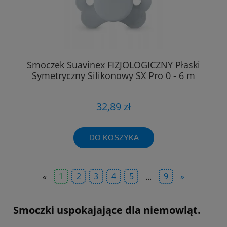
Smoczek Suavinex FIZJOLOGICZNY Płaski
Symetryczny Silikonowy SX Pro 0 - 6 m
32,89 zł
DO KOSZYKA
«
1
2
3
4
5
...
9
»
Smoczki uspokajające dla niemowląt.