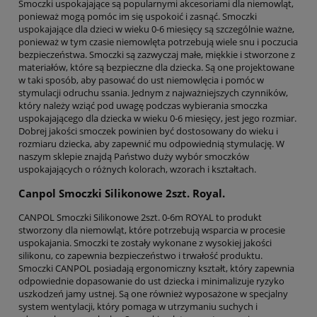
Smoczki uspokajające są popularnymi akcesoriami dla niemowląt,
ponieważ mogą pomóc im się uspokoić i zasnąć. Smoczki
uspokajające dla dzieci w wieku 0-6 miesięcy są szczególnie ważne,
ponieważ w tym czasie niemowlęta potrzebują wiele snu i poczucia
bezpieczeństwa. Smoczki są zazwyczaj małe, miękkie i stworzone z
materiałów, które są bezpieczne dla dziecka. Są one projektowane
w taki sposób, aby pasować do ust niemowlęcia i pomóc w
stymulacji odruchu ssania. Jednym z najważniejszych czynników,
który należy wziąć pod uwagę podczas wybierania smoczka
uspokajającego dla dziecka w wieku 0-6 miesięcy, jest jego rozmiar.
Dobrej jakości smoczek powinien być dostosowany do wieku i
rozmiaru dziecka, aby zapewnić mu odpowiednią stymulację. W
naszym sklepie znajdą Państwo duży wybór smoczków
uspokajających o różnych kolorach, wzorach i kształtach.
Canpol Smoczki Silikonowe 2szt. Royal.
CANPOL Smoczki Silikonowe 2szt. 0-6m ROYAL to produkt
stworzony dla niemowląt, które potrzebują wsparcia w procesie
uspokajania. Smoczki te zostały wykonane z wysokiej jakości
silikonu, co zapewnia bezpieczeństwo i trwałość produktu.
Smoczki CANPOL posiadają ergonomiczny kształt, który zapewnia
odpowiednie dopasowanie do ust dziecka i minimalizuje ryzyko
uszkodzeń jamy ustnej. Są one również wyposażone w specjalny
system wentylacji, który pomaga w utrzymaniu suchych i