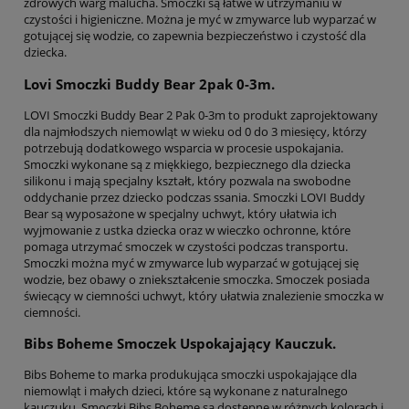
zdrowych warg malucha. Smoczki są łatwe w utrzymaniu w
czystości i higieniczne. Można je myć w zmywarce lub wyparzać w
gotującej się wodzie, co zapewnia bezpieczeństwo i czystość dla
dziecka.
Lovi Smoczki Buddy Bear 2pak 0-3m.
LOVI Smoczki Buddy Bear 2 Pak 0-3m to produkt zaprojektowany
dla najmłodszych niemowląt w wieku od 0 do 3 miesięcy, którzy
potrzebują dodatkowego wsparcia w procesie uspokajania.
Smoczki wykonane są z miękkiego, bezpiecznego dla dziecka
silikonu i mają specjalny kształt, który pozwala na swobodne
oddychanie przez dziecko podczas ssania. Smoczki LOVI Buddy
Bear są wyposażone w specjalny uchwyt, który ułatwia ich
wyjmowanie z ustka dziecka oraz w wieczko ochronne, które
pomaga utrzymać smoczek w czystości podczas transportu.
Smoczki można myć w zmywarce lub wyparzać w gotującej się
wodzie, bez obawy o zniekształcenie smoczka. Smoczek posiada
świecący w ciemności uchwyt, który ułatwia znalezienie smoczka w
ciemności.
Bibs Boheme Smoczek Uspokajający Kauczuk.
Bibs Boheme to marka produkująca smoczki uspokajające dla
niemowląt i małych dzieci, które są wykonane z naturalnego
kauczuku. Smoczki Bibs Boheme są dostępne w różnych kolorach i