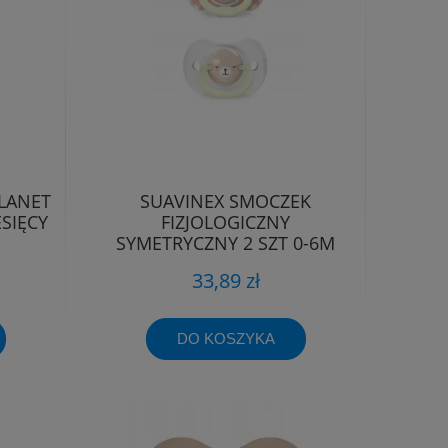
LANET
SUAVINEX SMOCZEK
SIĘCY
FIZJOLOGICZNY
SYMETRYCZNY 2 SZT 0-6M
ŚWIECĄCY WILD&FREE
33,89 zł
DO KOSZYKA