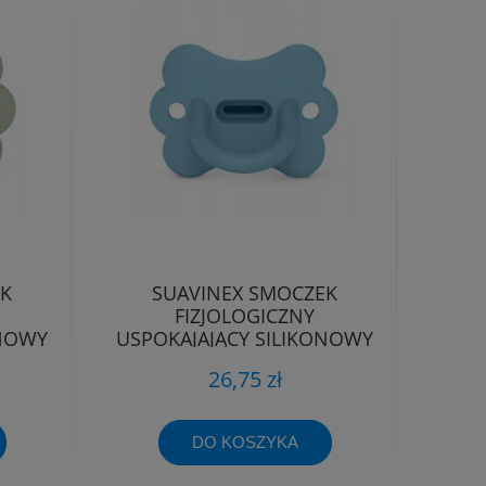
EK
SUAVINEX SMOCZEK
FIZJOLOGICZNY
ONOWY
USPOKAJAJĄCY SILIKONOWY
-6M
MOTYLEK SX PRO 0-6M
26,75 zł
DO KOSZYKA