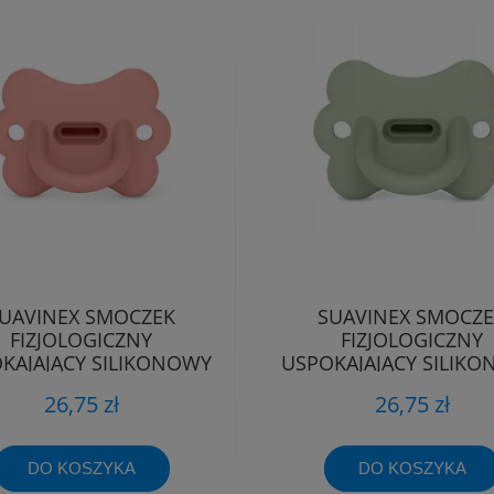
UAVINEX SMOCZEK
SUAVINEX SMOCZ
FIZJOLOGICZNY
FIZJOLOGICZNY
KAJAJĄCY SILIKONOWY
USPOKAJAJĄCY SILIK
TYLEK SX PRO 0-6M
MOTYLEK SX PRO 0
26,75 zł
26,75 zł
DO KOSZYKA
DO KOSZYKA