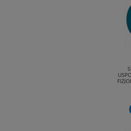
S
USPO
FIZJ