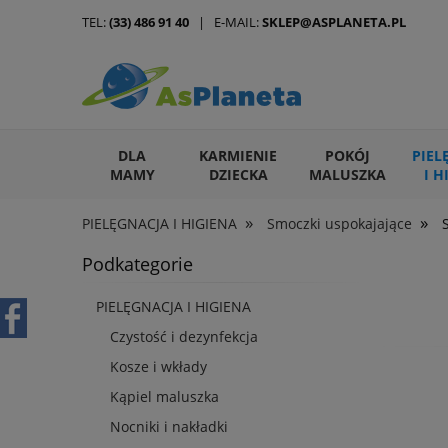
TEL:
(33) 486 91 40
| E-MAIL:
SKLEP@ASPLANETA.PL
DLA
KARMIENIE
POKÓJ
PIEL
MAMY
DZIECKA
MALUSZKA
I H
»
»
PIELĘGNACJA I HIGIENA
Smoczki uspokajające
ARTYKUŁY DLA ZWIERZĄT
Podkategorie
PIELĘGNACJA I HIGIENA
Czystość i dezynfekcja
Kosze i wkłady
Kąpiel maluszka
Nocniki i nakładki