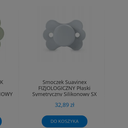
EK
Smoczek Suavinex
FIZJOLOGICZNY Płaski
ONOWY
Symetryczny Silikonowy SX
-6M
Pro 0 - 6 m
32,89 zł
DO KOSZYKA