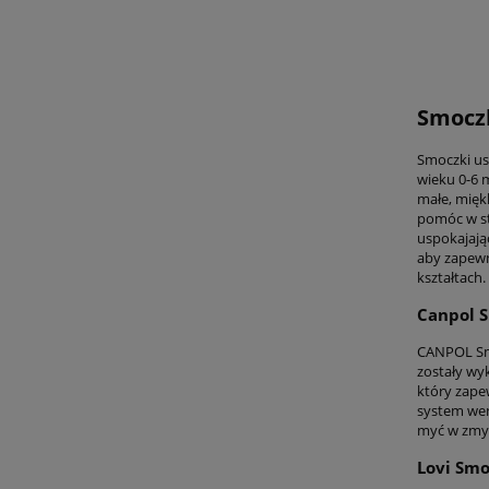
Smoczk
Smoczki us
wieku 0-6 
małe, mięk
pomóc w st
uspokajają
aby zapewn
kształtach.
Canpol S
CANPOL Smo
zostały wy
który zape
system wen
myć w zmyw
Lovi Smo