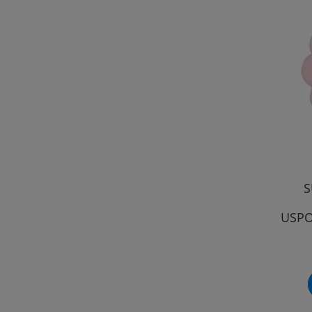
S
USPO
MO