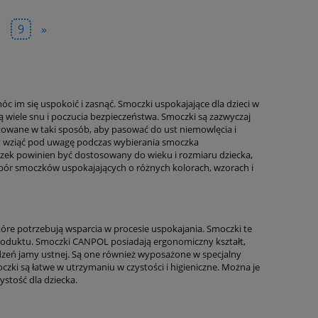
.
9
»
im się uspokoić i zasnąć. Smoczki uspokajające dla dzieci w
 wiele snu i poczucia bezpieczeństwa. Smoczki są zazwyczaj
ektowane w taki sposób, aby pasować do ust niemowlęcia i
ży wziąć pod uwagę podczas wybierania smoczka
oczek powinien być dostosowany do wieku i rozmiaru dziecka,
ór smoczków uspokajających o różnych kolorach, wzorach i
re potrzebują wsparcia w procesie uspokajania. Smoczki te
 produktu. Smoczki CANPOL posiadają ergonomiczny kształt,
dzeń jamy ustnej. Są one również wyposażone w specjalny
ki są łatwe w utrzymaniu w czystości i higieniczne. Można je
stość dla dziecka.