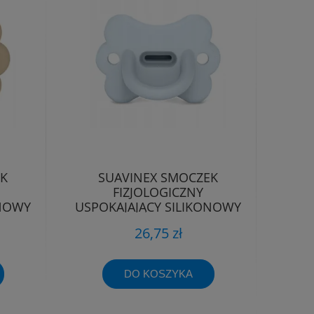
EK
SUAVINEX SMOCZEK
FIZJOLOGICZNY
ONOWY
USPOKAJAJĄCY SILIKONOWY
-6M
MOTYLEK SX PRO 0-6M
26,75 zł
DO KOSZYKA