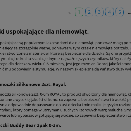
«
1
2
3
4
5
..
i uspokajające dla niemowląt.
pokajające są popularnymi akcesoriami dla niemowląt, ponieważ mogą pomóc 
miesięcy są szczególnie ważne, ponieważ w tym czasie niemowlęta potrzebują
kie i stworzone z materiałów, które są bezpieczne dla dziecka. Są one proj
ymulacji odruchu ssania. Jednym z najważniejszych czynników, który nale
cego dla dziecka w wieku 0-6 miesięcy, jest jego rozmiar. Dobrej jakości sm
ić mu odpowiednią stymulację. W naszym sklepie znajdą Państwo duży wyb
moczki Silikonowe 2szt. Royal.
czki Silikonowe 2szt. 0-6m ROYAL to produkt stworzony dla niemowląt, któ
konane z wysokiej jakości silikonu, co zapewnia bezpieczeństwo i trwałość
wnia odpowiednie dopasowanie do ust dziecka i minimalizuje ryzyko uszko
tylacji, który pomaga w utrzymaniu suchych i zdrowych warg malucha. Smocz
arce lub wyparzać w gotującej się wodzie, co zapewnia bezpieczeństwo i czy
czki Buddy Bear 2pak 0-3m.