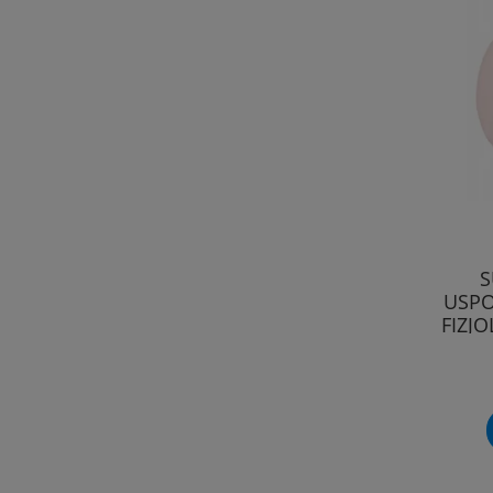
S
USPO
FIZJ