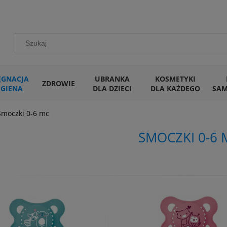
ĘGNACJA
UBRANKA
KOSMETYKI
ZDROWIE
IGIENA
DLA DZIECI
DLA KAŻDEGO
SA
Smoczki 0-6 mc
SMOCZKI 0-6 