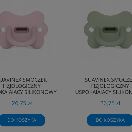
UAVINEX SMOCZEK
SUAVINEX SMOCZ
FIZJOLOGICZNY
FIZJOLOGICZNY
KAJAJĄCY SILIKONOWY
USPOKAJAJĄCY SILIK
TYLEK SX PRO 0-6M
MOTYLEK SX PRO 0
26,75 zł
26,75 zł
DO KOSZYKA
DO KOSZYKA