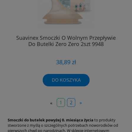
Suavinex Smoczki O Wolnym Przepływie
Do Butelki Zero Zero 2szt 9948
38,89 zł
DO KOSZYKA
«
1
2
»
Smoczki do butelek powyżej 0. miesiąca życia
to produkty
stworzone z myślą o szczególnych potrzebach noworodków od
pierwszych chwil po narodzinach. W sklepie internetowym