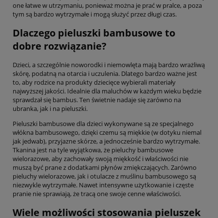
one łatwe w utrzymaniu, ponieważ można je prać w pralce, a poza
tym są bardzo wytrzymałe i mogą służyć przez długi czas.
Dlaczego pieluszki bambusowe to
dobre rozwiązanie?
Dzieci, a szczególnie noworodki i niemowlęta mają bardzo wrażliwą
skórę, podatną na otarcia i uczulenia. Dlatego bardzo ważne jest
to, aby rodzice na produkty dziecięce wybierali materiały
najwyższej jakości. Idealnie dla maluchów w każdym wieku będzie
sprawdzał się bambus. Ten świetnie nadaje się zarówno na
ubranka, jak i na pieluszki.
Pieluszki bambusowe dla dzieci wykonywane są ze specjalnego
włókna bambusowego, dzięki czemu są miękkie (w dotyku niemal
jak jedwab), przyjazne skórze, a jednocześnie bardzo wytrzymałe.
Tkanina jest na tyle wyjątkowa, że pieluchy bambusowe
wielorazowe, aby zachowały swoją miękkość i właściwości nie
muszą być prane z dodatkami płynów zmiękczających. Zarówno
pieluchy wielorazowe, jak i otulacze z muślinu bambusowego są
niezwykle wytrzymałe. Nawet intensywne użytkowanie i częste
pranie nie sprawiają, że tracą one swoje cenne właściwości.
Wiele możliwości stosowania pieluszek