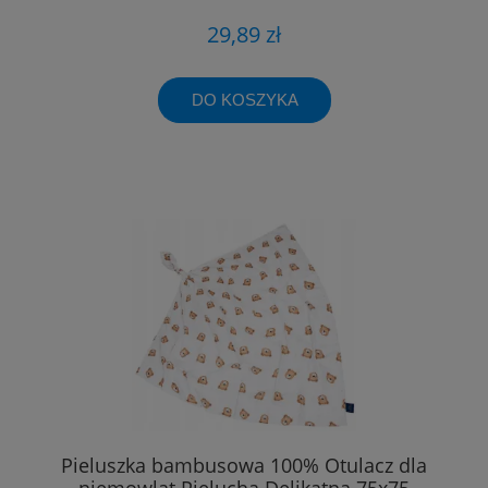
29,89 zł
DO KOSZYKA
Pieluszka bambusowa 100% Otulacz dla
niemowląt Pielucha Delikatna 75x75