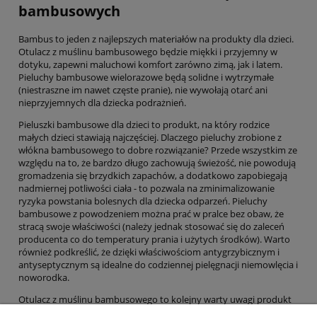
bambusowych
Bambus to jeden z najlepszych materiałów na produkty dla dzieci.
Otulacz z muślinu bambusowego będzie miękki i przyjemny w
dotyku, zapewni maluchowi komfort zarówno zimą, jak i latem.
Pieluchy bambusowe wielorazowe będą solidne i wytrzymałe
(niestraszne im nawet częste pranie), nie wywołają otarć ani
nieprzyjemnych dla dziecka podrażnień.
Pieluszki bambusowe dla dzieci to produkt, na który rodzice
małych dzieci stawiają najczęściej. Dlaczego pieluchy zrobione z
włókna bambusowego to dobre rozwiązanie? Przede wszystkim ze
względu na to, że bardzo długo zachowują świeżość, nie powodują
gromadzenia się brzydkich zapachów, a dodatkowo zapobiegają
nadmiernej potliwości ciała - to pozwala na zminimalizowanie
ryzyka powstania bolesnych dla dziecka odparzeń. Pieluchy
bambusowe z powodzeniem można prać w pralce bez obaw, że
stracą swoje właściwości (należy jednak stosować się do zaleceń
producenta co do temperatury prania i użytych środków). Warto
również podkreślić, że dzięki właściwościom antygrzybicznym i
antyseptycznym są idealne do codziennej pielęgnacji niemowlęcia i
noworodka.
Otulacz z muślinu bambusowego to kolejny warty uwagi produkt
dla dzieci. Jest na tyle uniwersalny, że można stosować go