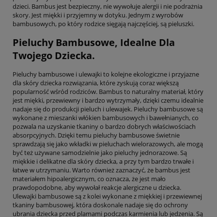
dzieci. Bambus jest bezpieczny, nie wywołuje alergii i nie podrażnia
skory. Jest miękki i przyjemny w dotyku. Jednym z wyrobów
bambusowych, po który rodzice sięgają najczęściej, są pieluszki.
Pieluchy Bambusowe, Idealne Dla
Twojego Dziecka.
Pieluchy bambusowe i ulewajki to kolejne ekologiczne i przyjazne
dla skóry dziecka rozwiązania, które zyskują coraz większą
popularność wśród rodziców. Bambus to naturalny materiał, który
jest miękki, przewiewny i bardzo wytrzymały, dzięki czemu idealnie
nadaje się do produkcji pieluch i ulewajek. Pieluchy bambusowe są
wykonane z mieszanki włókien bambusowych i bawełnianych, co
pozwala na uzyskanie tkaniny o bardzo dobrych właściwościach
absorpcyjnych. Dzięki temu pieluchy bambusowe świetnie
sprawdzają się jako wkładki w pieluchach wielorazowych, ale mogą
być też używane samodzielnie jako pieluchy jednorazowe. Są
miękkie i delikatne dla skóry dziecka, a przy tym bardzo trwałe i
łatwe w utrzymaniu. Warto również zaznaczyć, że bambus jest
materiałem hipoalergicznym, co oznacza, że jest mało
prawdopodobne, aby wywołał reakcje alergiczne u dziecka.
Ulewajki bambusowe są z kolei wykonane z miękkiej i przewiewnej
tkaniny bambusowej, która doskonale nadaje się do ochrony
ubrania dziecka przed plamami podczas karmienia lub jedzenia. Są