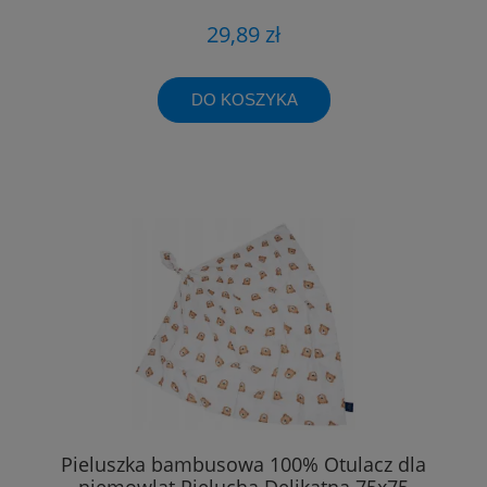
29,89 zł
DO KOSZYKA
Pieluszka bambusowa 100% Otulacz dla
niemowląt Pielucha Delikatna 75x75