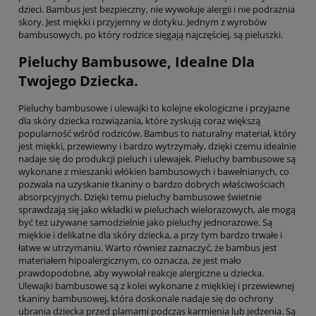
dzieci. Bambus jest bezpieczny, nie wywołuje alergii i nie podrażnia
skory. Jest miękki i przyjemny w dotyku. Jednym z wyrobów
bambusowych, po który rodzice sięgają najczęściej, są pieluszki.
Pieluchy Bambusowe, Idealne Dla
Twojego Dziecka.
Pieluchy bambusowe i ulewajki to kolejne ekologiczne i przyjazne
dla skóry dziecka rozwiązania, które zyskują coraz większą
popularność wśród rodziców. Bambus to naturalny materiał, który
jest miękki, przewiewny i bardzo wytrzymały, dzięki czemu idealnie
nadaje się do produkcji pieluch i ulewajek. Pieluchy bambusowe są
wykonane z mieszanki włókien bambusowych i bawełnianych, co
pozwala na uzyskanie tkaniny o bardzo dobrych właściwościach
absorpcyjnych. Dzięki temu pieluchy bambusowe świetnie
sprawdzają się jako wkładki w pieluchach wielorazowych, ale mogą
być też używane samodzielnie jako pieluchy jednorazowe. Są
miękkie i delikatne dla skóry dziecka, a przy tym bardzo trwałe i
łatwe w utrzymaniu. Warto również zaznaczyć, że bambus jest
materiałem hipoalergicznym, co oznacza, że jest mało
prawdopodobne, aby wywołał reakcje alergiczne u dziecka.
Ulewajki bambusowe są z kolei wykonane z miękkiej i przewiewnej
tkaniny bambusowej, która doskonale nadaje się do ochrony
ubrania dziecka przed plamami podczas karmienia lub jedzenia. Są