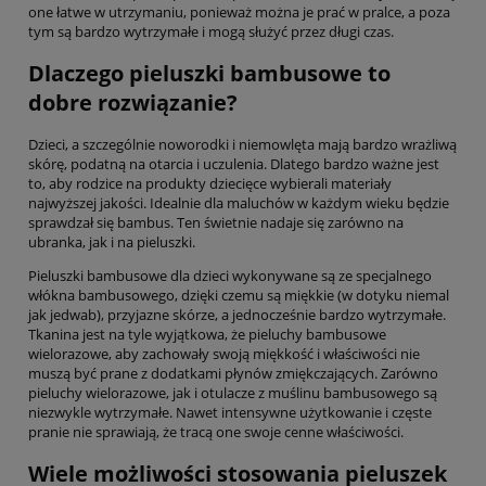
one łatwe w utrzymaniu, ponieważ można je prać w pralce, a poza
tym są bardzo wytrzymałe i mogą służyć przez długi czas.
Dlaczego pieluszki bambusowe to
dobre rozwiązanie?
Dzieci, a szczególnie noworodki i niemowlęta mają bardzo wrażliwą
skórę, podatną na otarcia i uczulenia. Dlatego bardzo ważne jest
to, aby rodzice na produkty dziecięce wybierali materiały
najwyższej jakości. Idealnie dla maluchów w każdym wieku będzie
sprawdzał się bambus. Ten świetnie nadaje się zarówno na
ubranka, jak i na pieluszki.
Pieluszki bambusowe dla dzieci wykonywane są ze specjalnego
włókna bambusowego, dzięki czemu są miękkie (w dotyku niemal
jak jedwab), przyjazne skórze, a jednocześnie bardzo wytrzymałe.
Tkanina jest na tyle wyjątkowa, że pieluchy bambusowe
wielorazowe, aby zachowały swoją miękkość i właściwości nie
muszą być prane z dodatkami płynów zmiękczających. Zarówno
pieluchy wielorazowe, jak i otulacze z muślinu bambusowego są
niezwykle wytrzymałe. Nawet intensywne użytkowanie i częste
pranie nie sprawiają, że tracą one swoje cenne właściwości.
Wiele możliwości stosowania pieluszek