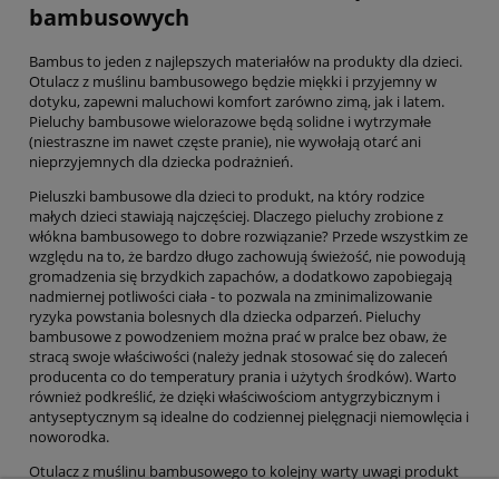
bambusowych
Bambus to jeden z najlepszych materiałów na produkty dla dzieci.
Otulacz z muślinu bambusowego będzie miękki i przyjemny w
dotyku, zapewni maluchowi komfort zarówno zimą, jak i latem.
Pieluchy bambusowe wielorazowe będą solidne i wytrzymałe
(niestraszne im nawet częste pranie), nie wywołają otarć ani
nieprzyjemnych dla dziecka podrażnień.
Pieluszki bambusowe dla dzieci to produkt, na który rodzice
małych dzieci stawiają najczęściej. Dlaczego pieluchy zrobione z
włókna bambusowego to dobre rozwiązanie? Przede wszystkim ze
względu na to, że bardzo długo zachowują świeżość, nie powodują
gromadzenia się brzydkich zapachów, a dodatkowo zapobiegają
nadmiernej potliwości ciała - to pozwala na zminimalizowanie
ryzyka powstania bolesnych dla dziecka odparzeń. Pieluchy
bambusowe z powodzeniem można prać w pralce bez obaw, że
stracą swoje właściwości (należy jednak stosować się do zaleceń
producenta co do temperatury prania i użytych środków). Warto
również podkreślić, że dzięki właściwościom antygrzybicznym i
antyseptycznym są idealne do codziennej pielęgnacji niemowlęcia i
noworodka.
Otulacz z muślinu bambusowego to kolejny warty uwagi produkt
dla dzieci. Jest na tyle uniwersalny, że można stosować go