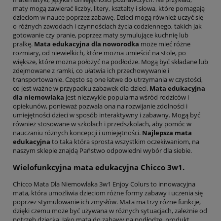
maty mogą zawierać liczby, litery, kształty i słowa, które pomagają
dzieciom w nauce poprzez zabawę. Dzieci mogą również uczyć się
o różnych zawodach i czynnościach życia codziennego, takich jak
gotowanie czy pranie, poprzez maty symulujące kuchnię lub
pralkę.
Mata edukacyjna dla noworodka
może mieć różne
rozmiary, od niewielkich, które można umieścić na stole, po
większe, które można położyć na podłodze. Mogą być składane lub
zdejmowane z ramki, co ułatwia ich przechowywanie i
transportowanie. Często są one łatwe do utrzymania w czystości,
co jest ważne w przypadku zabawek dla dzieci.
Mata edukacyjna
dla niemowlaka
jest niezwykle popularna wśród rodziców i
opiekunów, ponieważ pozwala ona na rozwijanie zdolności i
umiejętności dzieci w sposób interaktywny i zabawny. Mogą być
również stosowane w szkołach i przedszkolach, aby pomóc w
nauczaniu różnych koncepcji i umiejętności.
Najlepsza mata
edukacyjna
to taka która sprosta wszystkim oczekiwaniom, na
naszym sklepie znajdą Państwo odpowiedni wybór dla siebie.
Wielofunkcyjna mata edukacyjna Chicco 3w1.
Chicco Mata Dla Niemowlaka 3w1 Enjoy Colurs to innowacyjna
mata, która umożliwia dzieciom różne formy zabawy i uczenia się
poprzez stymulowanie ich zmysłów. Mata ma trzy różne funkcje,
dzięki czemu może być używana w różnych sytuacjach, zależnie od
potrzeb dziecka. Jako mata do zabawy na podłodze, produkt