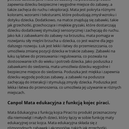
zapewnia dziecku bezpieczne i wygodne miejsce do zabawy, a
także zachęca do ruchu i eksploracji. Mata jest pokryta różnymi
kolorami, wzorami i teksturami, które pobudzają zmysł wzroku i
dotyku dziecka. Dodatkowo, na matce znajdują się zabawki, takie
jak grzechotki, grzechoczące i miękkie gryzaki, które dostarczają
dziecku dodatkowej stymulacji sensorycznej i zachęcają do ruchu.
Jako łuk z zabawkami do zabawy na brzuszku, mata pomaga w
rozwijaniu siły mięśni brzucha u dziecka, co jest ważne dla jego
dalszego rozwoju. Łuk jest lekki i łatwy do przemieszczania, co
umożliwia zmianę pozycji dziecka w trakcie zabawy. Zabawki na
łuku są łatwe do przesuwania i regulowania, co pozwala na
dostosowanie ich do wieku i potrzeb dziecka. Jako poduszka z
zabawkami do siedzenia, mata umożliwia dziecku wygodne i
bezpieczne miejsce do siedzenia. Poduszka jest miękka i zapewnia
dziecku wygodę podczas zabawy, a zabawki na poduszce
zachęcają do interakcji i stymulują zmysły dziecka. Poduszka jest
lekka i łatwa do przenoszenia, co umożliwia jej używanie w różnych
miejscach.
Canpol Mata edukacyjna z funkcją kojec piraci.
Mata Edukacyjna z funkcją kojca Piraci to produkt przeznaczony
dla niemowląt i małych dzieci, który łączy w sobie funkcję maty
edukacyjnej oraz kojca. Mata edukacyjna składa się z
różnorodnych zabawek i akcesoriów, takich jak grzechotki,