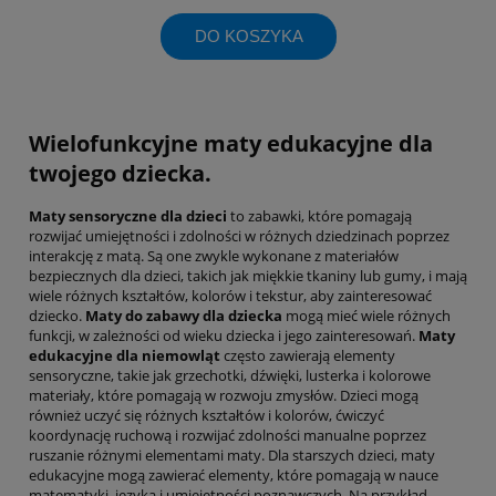
DO KOSZYKA
Wielofunkcyjne maty edukacyjne dla
twojego dziecka.
Maty sensoryczne dla dzieci
to zabawki, które pomagają
rozwijać umiejętności i zdolności w różnych dziedzinach poprzez
interakcję z matą. Są one zwykle wykonane z materiałów
bezpiecznych dla dzieci, takich jak miękkie tkaniny lub gumy, i mają
wiele różnych kształtów, kolorów i tekstur, aby zainteresować
dziecko.
Maty do zabawy dla dziecka
mogą mieć wiele różnych
funkcji, w zależności od wieku dziecka i jego zainteresowań.
Maty
edukacyjne dla niemowląt
często zawierają elementy
sensoryczne, takie jak grzechotki, dźwięki, lusterka i kolorowe
materiały, które pomagają w rozwoju zmysłów. Dzieci mogą
również uczyć się różnych kształtów i kolorów, ćwiczyć
koordynację ruchową i rozwijać zdolności manualne poprzez
ruszanie różnymi elementami maty. Dla starszych dzieci, maty
edukacyjne mogą zawierać elementy, które pomagają w nauce
matematyki, języka i umiejętności poznawczych. Na przykład,