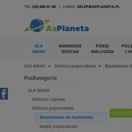
TEL:
(33) 486 91 40
| E-MAIL:
SKLEP@ASPLANETA.PL
DLA
KARMIENIE
POKÓJ
PIEL
MAMY
DZIECKA
MALUSZKA
I H
»
»
DLA MAMY
Bielizna poporodowa
Biustonosze 
ARTYKUŁY DLA ZWIERZĄT
Podkategorie
DLA MAMY
Bielizna ciążowa
Bielizna poporodowa
NOWOŚ
Biustonosze do karmienia
Majtki poporodowe