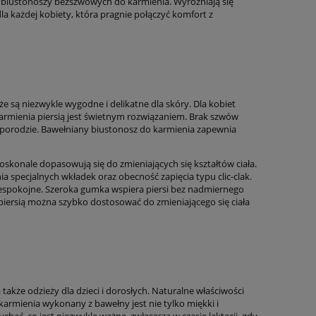
ą biustonoszy bezszwowych do karmienia. Wyróżniają się
a każdej kobiety, która pragnie połączyć komfort z
 są niezwykle wygodne i delikatne dla skóry. Dla kobiet
 karmienia piersią jest świetnym rozwiązaniem. Brak szwów
o porodzie. Bawełniany biustonosz do karmienia zapewnia
konale dopasowują się do zmieniających się kształtów ciała.
a specjalnych wkładek oraz obecność zapięcia typu clic-clak.
niespokojne. Szeroka gumka wspiera piersi bez nadmiernego
 piersią można szybko dostosować do zmieniającego się ciała
także odzieży dla dzieci i dorosłych. Naturalne właściwości
armienia wykonany z bawełny jest nie tylko miękki i
ć, co jest niezwykle ważne, zwłaszcza w czasie laktacji, gdy