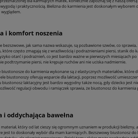
przeznaczonej dla karmiących matek, koniecznie zapoznaj się z naszą ofert
wygodą i praktycznością. Bielizna do karmienia jest doskonałym wyborem dl
m wyglądem.
 i komfort noszenia
e bezszwowe, jak sama nazwa wskazuje, są pozbawione szwów, co sprawia, że
 które często zmagają się z wrażliwością i podrażnieniami piersi, stanik do
ryzyko otarć i podrażnień, co jest bardzo ważne w pierwszych miesiącach p
e podtrzymanie piersi, nie krępuje ruchów ani nie uciska nadmiernie.
biustonosze do karmienia wykonane są z elastycznych materiałów, które dos
le biustonoszy oferują wsparcie dla laktacji, poprzez możliwość umieszczeni
u biustonosz laktacyjny jest bardzo wygodny także nocą, gdy dziecko jest 
możliwość regulacji obwodu i ramiączek sprawia, że biustonosz do karmienia
 i oddychająca bawełna
materiał, który od lat cieszy się ogromnym uznaniem w produkcji bielizny, a 
 że jest to doskonały wybór dla mam karmiących. Bezszwowy biustonosz do k
w dotyku, ale również przewiewny. Dzięki temu skóra może swobodnie oddycha