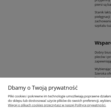
piersi są b
Stanik lakt
pielęgnacj
zachowania
szpitalu tu
Wsparc
Dobry bius
pleców i p
zapewniają
Wybierając
Szeroka of
towarzyszy
Dbamy o Twoją prywatność
Pliki cookies i pokrewne im technologie umożliwiają poprawne działa
Przydatne linki
Warunki z
do sklepu lub dostosować użycie plików do swoich preferencji, wybiera
Więcej o plikach cookies przeczytasz w naszej Polityce prywatności.
Nowości
Regulaminy