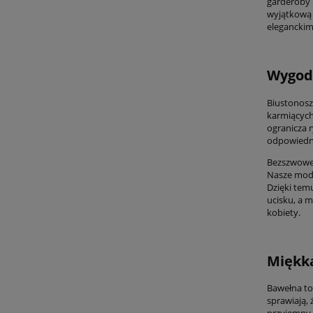
garderoby 
wyjątkową 
elegancki
Wygoda
Biustonosz
karmiących,
ogranicza 
odpowiedni
Bezszwowe 
Nasze mode
Dzięki tem
ucisku, a 
kobiety.
Miękka
Bawełna to 
sprawiają,
przyjemny 