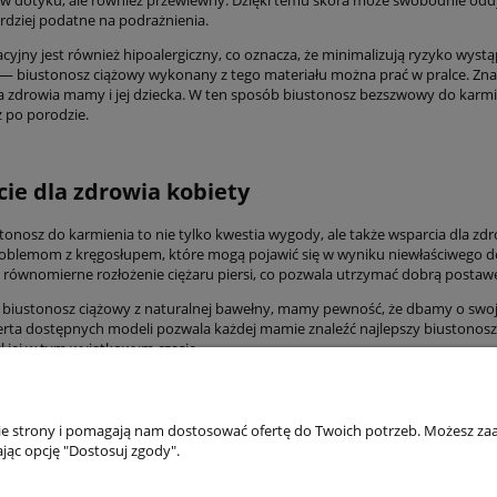
ardziej podatne na podrażnienia.
acyjny jest również hipoalergiczny, co oznacza, że minimalizują ryzyko wyst
i — biustonosz ciążowy wykonany z tego materiału można prać w pralce. Znacz
 zdrowia mamy i jej dziecka. W ten sposób biustonosz bezszwowy do karmi
ż po porodzie.
ie dla zdrowia kobiety
tonosz do karmienia to nie tylko kwestia wygody, ale także wsparcia dla z
roblemom z kręgosłupem, które mogą pojawić się w wyniku niewłaściwego d
 równomierne rozłożenie ciężaru piersi, co pozwala utrzymać dobrą postawę
 biustonosz ciążowy z naturalnej bawełny, mamy pewność, że dbamy o swoją s
erta dostępnych modeli pozwala każdej mamie znaleźć najlepszy biustonosz 
ł jej w tym wyjątkowym czasie.
nie strony i pomagają nam dostosować ofertę do Twoich potrzeb. Możesz zaa
akupów
Moje konto
jąc opcję "Dostosuj zgody".
Twoje zamówienia