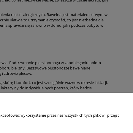
ąpienia reakcji alergicznych. Bawełna jest materiałem łatwym w
nie ułatwia to utrzymanie czystości, co jest niezbędne dla
enia sprawdzi się zarówno w domu, jak i podczas pobytu w
drowia. Podtrzymanie piersi pomaga w zapobieganiu bólom
oboru bielizny. Bezszwowe biustonosze bawełniane
 i zdrowie pleców.
kórę i komfort, co jest szczególnie ważne w okresie laktacji.
laktacyjny do indywidualnych potrzeb, który będzie
kceptować wykorzystanie przez nas wszystkich tych plików i przejść
Informacje o sklepie
O firmie