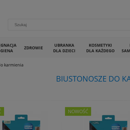
ĘGNACJA
UBRANKA
KOSMETYKI
ZDROWIE
IGIENA
DLA DZIECI
DLA KAŻDEGO
SA
do karmienia
BIUSTONOSZE DO K
Ć
NOWOŚĆ