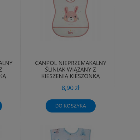
ALNY
CANPOL NIEPRZEMAKALNY
Z
ŚLINIAK WIĄZANY Z
KĄ
KIESZENIĄ KIESZONKĄ
I
ZMYWALNY MIĘKKI
8,90 zł
DO KOSZYKA