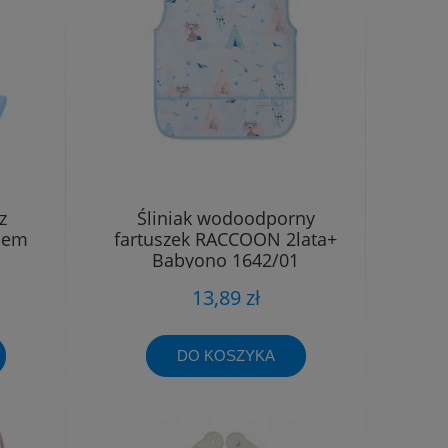
z
Śliniak wodoodporny
iem
fartuszek RACCOON 2lata+
Babyono 1642/01
13,89 zł
DO KOSZYKA