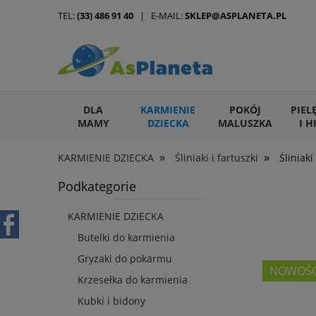
TEL:
(33) 486 91 40
| E-MAIL:
SKLEP@ASPLANETA.PL
DLA
KARMIENIE
POKÓJ
PIEL
MAMY
DZIECKA
MALUSZKA
I H
»
»
KARMIENIE DZIECKA
Śliniaki i fartuszki
Śliniak
ARTYKUŁY DLA ZWIERZĄT
Podkategorie
KARMIENIE DZIECKA
Butelki do karmienia
Gryzaki do pokarmu
NOWOŚ
Krzesełka do karmienia
Kubki i bidony