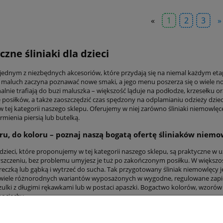
«
1
2
3
»
czne śliniaki dla dzieci
st jednym z niezbędnych akcesoriów, które przydają się na niemal każdym et
maluch zaczyna poznawać nowe smaki, a jego menu poszerza się o wiele nowoś
nalnie trafiają do buzi maluszka – większość ląduje na podłodze, krzesełku 
 posiłków, a także zaoszczędzić czas spędzony na odplamianiu odzieży dziec
w tej kategorii naszego sklepu. Oferujemy w niej zarówno śliniaki niemowlę
mienia piersią lub butelką.
u, do koloru – poznaj naszą bogatą ofertę śliniaków niem
a dzieci, które proponujemy w tej kategorii naszego sklepu, są praktyczne w 
yszczeniu, bez problemu umyjesz je tuż po zakończonym posiłku. W większoś
reczką lub gąbką i wytrzeć do sucha. Tak przygotowany śliniak niemowlęcy 
 wiele różnorodnych wariantów wyposażonych w wygodne, regulowane zapięci
zulki z długimi rękawkami lub w postaci apaszki. Bogactwo kolorów, wzorów 
pociechy.