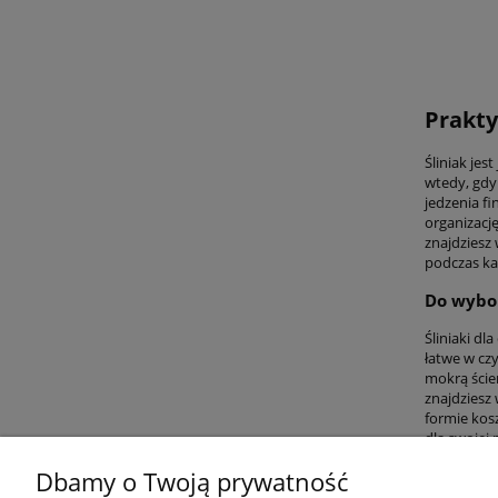
Prakty
Śliniak je
wtedy, gdy 
jedzenia fi
organizację
znajdziesz 
podczas kar
Do wybor
Śliniaki dl
łatwe w cz
mokrą ście
znajdziesz
formie kos
dla swojej 
Dbamy o Twoją prywatność