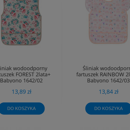
liniak wodoodporny
Śliniak wodoodpor
tuszek FOREST 2lata+
fartuszek RAINBOW 2l
Babyono 1642/02
Babyono 1642/03
13,89 zł
13,84 zł
DO KOSZYKA
DO KOSZYKA