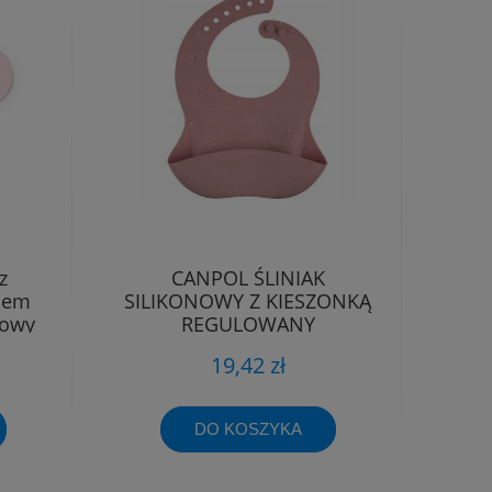
z
CANPOL ŚLINIAK
iem
SILIKONOWY Z KIESZONKĄ
żowy
REGULOWANY
WODOODPORNY
19,42 zł
DO KOSZYKA