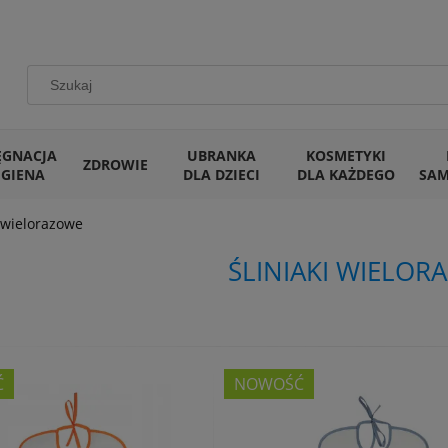
ĘGNACJA
UBRANKA
KOSMETYKI
ZDROWIE
IGIENA
DLA DZIECI
DLA KAŻDEGO
SA
i wielorazowe
ŚLINIAKI WIELOR
Ć
NOWOŚĆ