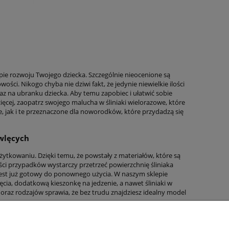
apie rozwoju Twojego dziecka. Szczególnie nieocenione są
ci. Nikogo chyba nie dziwi fakt, że jedynie niewielkie ilości
oraz na ubranku dziecka. Aby temu zapobiec i ułatwić sobie
ięcej, zaopatrz swojego malucha w śliniaki wielorazowe, które
ce, jak i te przeznaczone dla noworodków, które przydadzą się
owlęcych
użytkowaniu. Dzięki temu, że powstały z materiałów, które są
ci przypadków wystarczy przetrzeć powierzchnię śliniaka
jest już gotowy do ponownego użycia. W naszym sklepie
a, dodatkową kieszonkę na jedzenie, a nawet śliniaki w
oraz rodzajów sprawia, że bez trudu znajdziesz idealny model