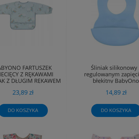
ABYONO FARTUSZEK
Śliniak silikonowy 
IECIĘCY Z RĘKAWAMI
regulowanym zapięc
IAK Z DŁUGIM RĘKAWEM
błękitny BabyOno
6m+
23,89 zł
14,89 zł
DO KOSZYKA
DO KOSZYKA