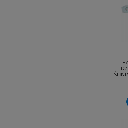
B
DZ
ŚLIN